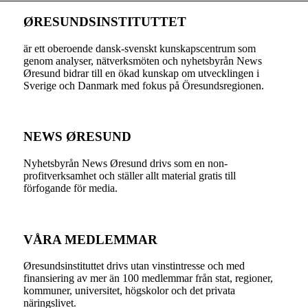
ØRESUNDSINSTITUTTET
är ett oberoende dansk-svenskt kunskapscentrum som
genom analyser, nätverksmöten och nyhetsbyrån News
Øresund bidrar till en ökad kunskap om utvecklingen i
Sverige och Danmark med fokus på Öresundsregionen.
NEWS ØRESUND
Nyhetsbyrån News Øresund drivs som en non-
profitverksamhet och ställer allt material gratis till
förfogande för media.
VÅRA MEDLEMMAR
Øresundsinstituttet drivs utan vinst­intresse och med
finansiering av mer än 100 medlemmar från stat, regioner,
kommuner, universitet, högskolor och det privata
näringslivet.