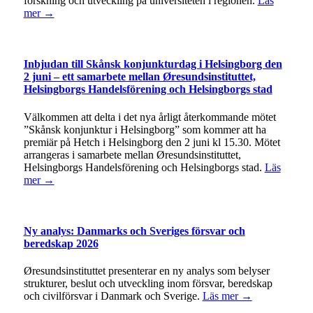
forskning och utveckling på universiteten i regionen.
Läs
mer →
Inbjudan till Skånsk konjunkturdag i Helsingborg den
2 juni – ett samarbete mellan Øresundsinstituttet,
Helsingborgs Handelsförening och Helsingborgs stad
Välkommen att delta i det nya årligt återkommande mötet
”Skånsk konjunktur i Helsingborg” som kommer att ha
premiär på Hetch i Helsingborg den 2 juni kl 15.30. Mötet
arrangeras i samarbete mellan Øresundsinstituttet,
Helsingborgs Handelsförening och Helsingborgs stad.
Läs
mer →
Ny analys: Danmarks och Sveriges försvar och
beredskap 2026
Øresundsinstituttet presenterar en ny analys som belyser
strukturer, beslut och utveckling inom försvar, beredskap
och civilförsvar i Danmark och Sverige.
Läs mer →