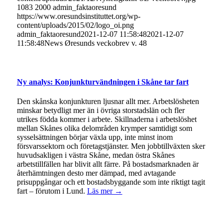
1083
2000
admin_faktaoresund
https://www.oresundsinstituttet.org/wp-
content/uploads/2015/02/logo_oi.png
admin_faktaoresund
2021-12-07 11:58:48
2021-12-07
11:58:48
News Øresunds veckobrev v. 48
Ny analys: Konjunkturvändningen i Skåne tar fart
Den skånska konjunkturen ljusnar allt mer. Arbetslösheten
minskar betydligt mer än i övriga storstadslän och fler
utrikes födda kommer i arbete. Skillnaderna i arbetslöshet
mellan Skånes olika delområden krymper samtidigt som
sysselsättningen börjar växla upp, inte minst inom
försvarssektorn och företagstjänster. Men jobbtillväxten sker
huvudsakligen i västra Skåne, medan östra Skånes
arbetstillfällen har blivit allt färre. På bostadsmarknaden är
återhämtningen desto mer dämpad, med avtagande
prisuppgångar och ett bostadsbyggande som inte riktigt tagit
fart – förutom i Lund.
Läs mer →