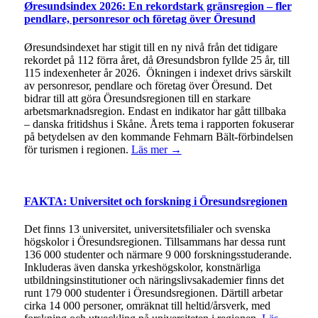
Øresundsindex 2026: En rekordstark gränsregion – fler
pendlare, personresor och företag över Öresund
Øresundsindexet har stigit till en ny nivå från det tidigare
rekordet på 112 förra året, då Øresundsbron fyllde 25 år, till
115 indexenheter år 2026. Ökningen i indexet drivs särskilt
av personresor, pendlare och företag över Öresund. Det
bidrar till att göra Öresundsregionen till en starkare
arbetsmarknadsregion. Endast en indikator har gått tillbaka
– danska fritidshus i Skåne. Årets tema i rapporten fokuserar
på betydelsen av den kommande Fehmarn Bält-förbindelsen
för turismen i regionen.
Läs mer →
FAKTA: Universitet och forskning i Öresundsregionen
Det finns 13 universitet, universitetsfilialer och svenska
högskolor i Öresundsregionen. Tillsammans har dessa runt
136 000 studenter och närmare 9 000 forskningsstuderande.
Inkluderas även danska yrkeshögskolor, konstnärliga
utbildningsinstitutioner och näringslivsakademier finns det
runt 179 000 studenter i Öresundsregionen. Därtill arbetar
cirka 14 000 personer, omräknat till heltid/årsverk, med