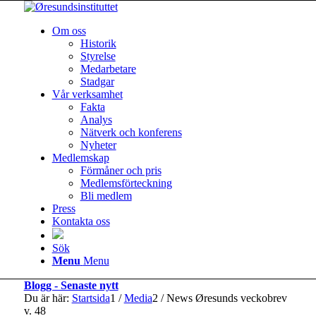
Om oss
Historik
Styrelse
Medarbetare
Stadgar
Vår verksamhet
Fakta
Analys
Nätverk och konferens
Nyheter
Medlemskap
Förmåner och pris
Medlemsförteckning
Bli medlem
Press
Kontakta oss
Sök
Menu
Menu
Blogg - Senaste nytt
Du är här:
Startsida
1
/
Media
2
/
News Øresunds veckobrev
v. 48