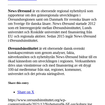
News Øresund
är en oberoende regional nyhetsbyrå som
rapporterar om den gränsregionala utvecklingen i
Öresundsregionen samt om Danmark för svenska läsare och
om Sverige för danska läsare. News Øresund startade 2012
som ett Interregprojekt mellan Øresundsinstituttet, Lunds
universitet och Roskilde universitet med finansiering från
EU och regionala aktörer. Sedan 2015 ingår News Øresund
i Øresundsinstituttet.
Øresundsinstituttet
är ett oberoende dansk-svenskt
kunskapscentrum som genom analyser, fakta,
nätverksmöten och nyhetsbyrån News Øresund bidrar till en
ökad kännedom om utvecklingen i regionen. Verksamheten
drivs utan vinstintresse och med finansiering av ett drygt
100-tal medlemmar från stat, regioner, kommuner,
universitet och det privata näringslivet.
Share this entry
Share on X
https://www.oresundsinstituttet.org/wp-
content/uploads/2021/12/Nyhetsgrafik-SE-veckobrev.jpg