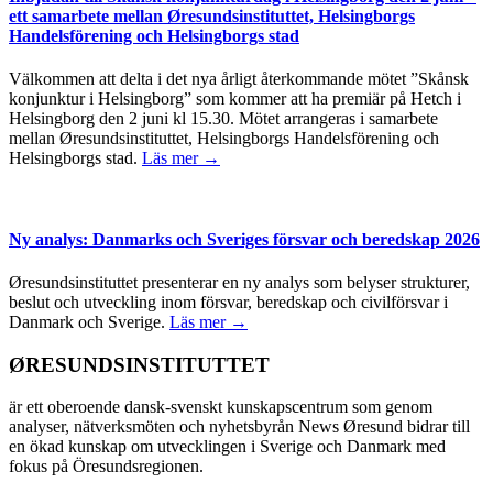
ett samarbete mellan Øresundsinstituttet, Helsingborgs
Handelsförening och Helsingborgs stad
Välkommen att delta i det nya årligt återkommande mötet ”Skånsk
konjunktur i Helsingborg” som kommer att ha premiär på Hetch i
Helsingborg den 2 juni kl 15.30. Mötet arrangeras i samarbete
mellan Øresundsinstituttet, Helsingborgs Handelsförening och
Helsingborgs stad.
Läs mer →
Ny analys: Danmarks och Sveriges försvar och beredskap 2026
Øresundsinstituttet presenterar en ny analys som belyser strukturer,
beslut och utveckling inom försvar, beredskap och civilförsvar i
Danmark och Sverige.
Läs mer →
ØRESUNDSINSTITUTTET
är ett oberoende dansk-svenskt kunskapscentrum som genom
analyser, nätverksmöten och nyhetsbyrån News Øresund bidrar till
en ökad kunskap om utvecklingen i Sverige och Danmark med
fokus på Öresundsregionen.