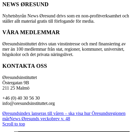
NEWS ØRESUND
Nyhetsbyrån News Øresund drivs som en non-profitverksamhet och
ställer allt material gratis till förfogande för media.
VÅRA MEDLEMMAR
Øresundsinstituttet drivs utan vinst­intresse och med finansiering av
mer än 100 medlemmar från stat, regioner, kommuner, universitet,
högskolor och det privata näringslivet.
KONTAKTA OSS
Øresundsinstituttet
Östergatan 9B
211 25 Malmö
+46 (0) 40 30 56 30
info@oresundsinstituttet.org
Øresundsindex lanseras till våren – ska visa hur Öresundsregionen
mår
News Øresunds veckobrev v. 48
Scroll to top