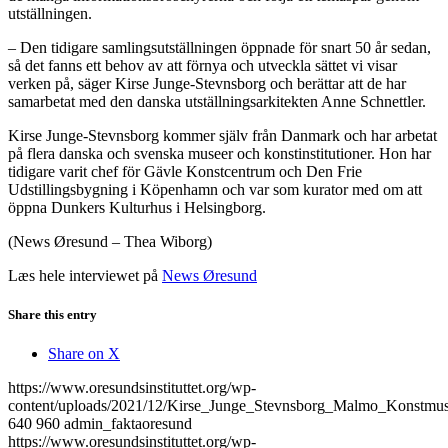
utställningen.
– Den tidigare samlingsutställningen öppnade för snart 50 år sedan,
så det fanns ett behov av att förnya och utveckla sättet vi visar
verken på, säger Kirse Junge-Stevnsborg och berättar att de har
samarbetat med den danska utställningsarkitekten Anne Schnettler.
Kirse Junge-Stevnsborg kommer själv från Danmark och har arbetat
på flera danska och svenska museer och konstinstitutioner. Hon har
tidigare varit chef för Gävle Konstcentrum och Den Frie
Udstillingsbygning i Köpenhamn och var som kurator med om att
öppna Dunkers Kulturhus i Helsingborg.
(News Øresund – Thea Wiborg)
Læs hele interviewet på
News Øresund
Share this entry
Share on X
https://www.oresundsinstituttet.org/wp-
content/uploads/2021/12/Kirse_Junge_Stevnsborg_Malmo_Konstm
640
960
admin_faktaoresund
https://www.oresundsinstituttet.org/wp-