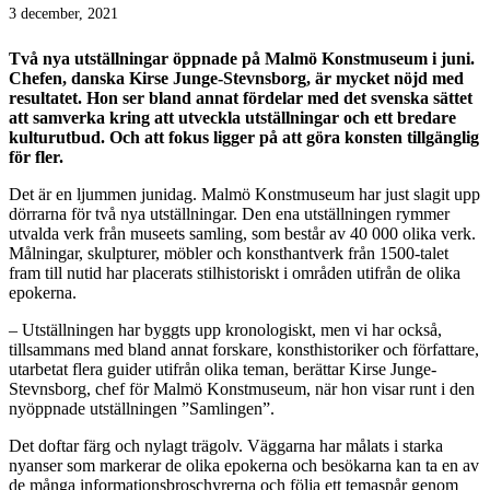
3 december, 2021
Två nya utställningar öppnade på Malmö Konstmuseum i juni.
Chefen, danska Kirse Junge-Stevnsborg, är mycket nöjd med
resultatet. Hon ser bland annat fördelar med det svenska sättet
att samverka kring att utveckla utställningar och ett bredare
kulturutbud. Och att fokus ligger på att göra konsten tillgänglig
för fler.
Det är en ljummen junidag. Malmö Konstmuseum har just slagit upp
dörrarna för två nya utställningar. Den ena utställningen rymmer
utvalda verk från museets samling, som består av 40 000 olika verk.
Målningar, skulpturer, möbler och konsthantverk från 1500-talet
fram till nutid har placerats stilhistoriskt i områden utifrån de olika
epokerna.
– Utställningen har byggts upp kronologiskt, men vi har också,
tillsammans med bland annat forskare, konsthistoriker och författare,
utarbetat flera guider utifrån olika teman, berättar Kirse Junge-
Stevnsborg, chef för Malmö Konstmuseum, när hon visar runt i den
nyöppnade utställningen ”Samlingen”.
Det doftar färg och nylagt trägolv. Väggarna har målats i starka
nyanser som markerar de olika epokerna och besökarna kan ta en av
de många informationsbroschyrerna och följa ett temaspår genom