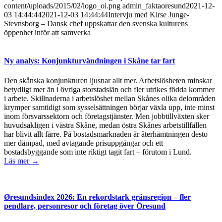
content/uploads/2015/02/logo_oi.png
admin_faktaoresund
2021-12-
03 14:44:44
2021-12-03 14:44:44
Intervju med Kirse Junge-
Stevnsborg – Dansk chef uppskattar den svenska kulturens
öppenhet inför att samverka
Ny analys: Konjunkturvändningen i Skåne tar fart
Den skånska konjunkturen ljusnar allt mer. Arbetslösheten minskar
betydligt mer än i övriga storstadslän och fler utrikes födda kommer
i arbete. Skillnaderna i arbetslöshet mellan Skånes olika delområden
krymper samtidigt som sysselsättningen börjar växla upp, inte minst
inom försvarssektorn och företagstjänster. Men jobbtillväxten sker
huvudsakligen i västra Skåne, medan östra Skånes arbetstillfällen
har blivit allt färre. På bostadsmarknaden är återhämtningen desto
mer dämpad, med avtagande prisuppgångar och ett
bostadsbyggande som inte riktigt tagit fart – förutom i Lund.
Läs mer →
Øresundsindex 2026: En rekordstark gränsregion – fler
pendlare, personresor och företag över Öresund