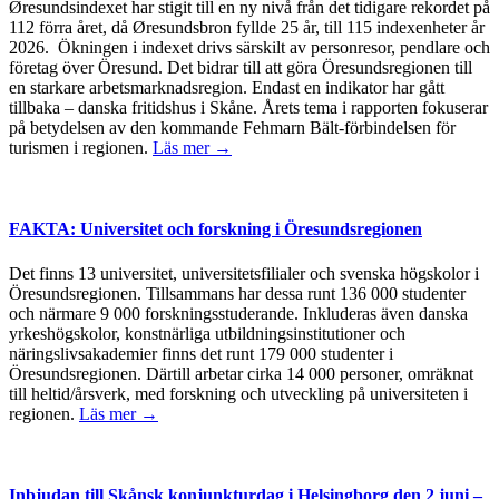
Øresundsindexet har stigit till en ny nivå från det tidigare rekordet på
112 förra året, då Øresundsbron fyllde 25 år, till 115 indexenheter år
2026. Ökningen i indexet drivs särskilt av personresor, pendlare och
företag över Öresund. Det bidrar till att göra Öresundsregionen till
en starkare arbetsmarknadsregion. Endast en indikator har gått
tillbaka – danska fritidshus i Skåne. Årets tema i rapporten fokuserar
på betydelsen av den kommande Fehmarn Bält-förbindelsen för
turismen i regionen.
Läs mer →
FAKTA: Universitet och forskning i Öresundsregionen
Det finns 13 universitet, universitetsfilialer och svenska högskolor i
Öresundsregionen. Tillsammans har dessa runt 136 000 studenter
och närmare 9 000 forskningsstuderande. Inkluderas även danska
yrkeshögskolor, konstnärliga utbildningsinstitutioner och
näringslivsakademier finns det runt 179 000 studenter i
Öresundsregionen. Därtill arbetar cirka 14 000 personer, omräknat
till heltid/årsverk, med forskning och utveckling på universiteten i
regionen.
Läs mer →
Inbjudan till Skånsk konjunkturdag i Helsingborg den 2 juni –