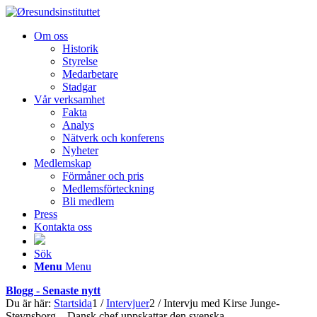
Om oss
Historik
Styrelse
Medarbetare
Stadgar
Vår verksamhet
Fakta
Analys
Nätverk och konferens
Nyheter
Medlemskap
Förmåner och pris
Medlemsförteckning
Bli medlem
Press
Kontakta oss
Sök
Menu
Menu
Blogg - Senaste nytt
Du är här:
Startsida
1
/
Intervjuer
2
/
Intervju med Kirse Junge-
Stevnsborg – Dansk chef uppskattar den svenska...