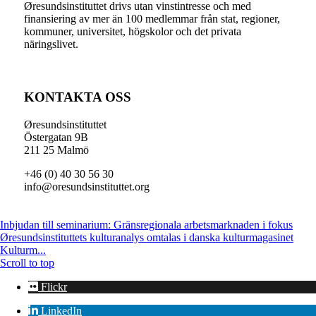
Øresundsinstituttet drivs utan vinst­intresse och med
finansiering av mer än 100 medlemmar från stat, regioner,
kommuner, universitet, högskolor och det privata
näringslivet.
KONTAKTA OSS
Øresundsinstituttet
Östergatan 9B
211 25 Malmö
+46 (0) 40 30 56 30
info@oresundsinstituttet.org
Inbjudan till seminarium: Gränsregionala arbetsmarknaden i fokus
Øresundsinstituttets kulturanalys omtalas i danska kulturmagasinet
Kulturm...
Scroll to top
Flickr
LinkedIn