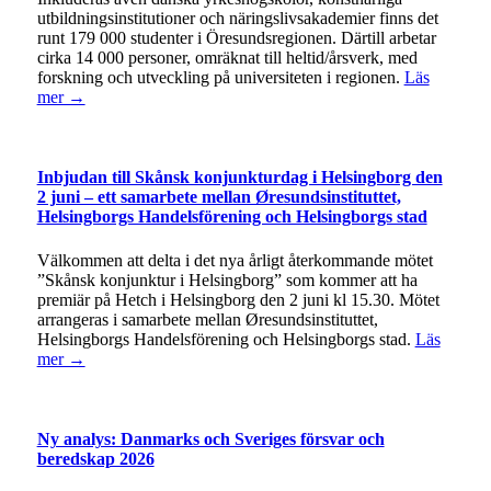
utbildningsinstitutioner och näringslivsakademier finns det
runt 179 000 studenter i Öresundsregionen. Därtill arbetar
cirka 14 000 personer, omräknat till heltid/årsverk, med
forskning och utveckling på universiteten i regionen.
Läs
mer →
Inbjudan till Skånsk konjunkturdag i Helsingborg den
2 juni – ett samarbete mellan Øresundsinstituttet,
Helsingborgs Handelsförening och Helsingborgs stad
Välkommen att delta i det nya årligt återkommande mötet
”Skånsk konjunktur i Helsingborg” som kommer att ha
premiär på Hetch i Helsingborg den 2 juni kl 15.30. Mötet
arrangeras i samarbete mellan Øresundsinstituttet,
Helsingborgs Handelsförening och Helsingborgs stad.
Läs
mer →
Ny analys: Danmarks och Sveriges försvar och
beredskap 2026