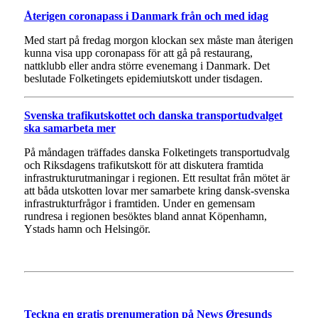
Återigen coronapass i Danmark från och med idag
Med start på fredag morgon klockan sex måste man återigen
kunna visa upp coronapass för att gå på restaurang,
nattklubb eller andra större evenemang i Danmark. Det
beslutade Folketingets epidemiutskott under tisdagen.
Svenska trafikutskottet och danska transportudvalget
ska samarbeta mer
På måndagen träffades danska Folketingets transport­udvalg
och Riksdagens trafikutskott för att diskutera framtida
infrastrukturutmaningar i regionen. Ett resultat från mötet är
att båda utskotten lovar mer samarbete kring dansk-svenska
infrastrukturfrågor i framtiden. Under en gemensam
rundresa i regionen besöktes bland annat Köpenhamn,
Ystads hamn och Helsingör.
Teckna en gratis prenumeration på News Øresunds