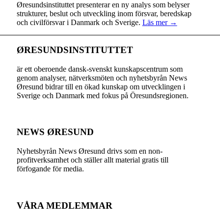
Øresundsinstituttet presenterar en ny analys som belyser
strukturer, beslut och utveckling inom försvar, beredskap
och civilförsvar i Danmark och Sverige.
Läs mer →
ØRESUNDSINSTITUTTET
är ett oberoende dansk-svenskt kunskapscentrum som
genom analyser, nätverksmöten och nyhetsbyrån News
Øresund bidrar till en ökad kunskap om utvecklingen i
Sverige och Danmark med fokus på Öresundsregionen.
NEWS ØRESUND
Nyhetsbyrån News Øresund drivs som en non-
profitverksamhet och ställer allt material gratis till
förfogande för media.
VÅRA MEDLEMMAR