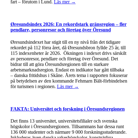
fart – förutom i Lund.
Läs mer →
Øresundsindex 2026: En rekordstark gränsregion – fler
pendlare, personresor och företag över Öresund
Øresundsindexet har stigit till en ny nivå från det tidigare
rekordet på 112 förra året, då Øresundsbron fyllde 25 år, till
115 indexenheter år 2026. Ökningen i indexet drivs särskilt
av personresor, pendlare och företag över Öresund. Det
bidrar till att göra Öresundsregionen till en starkare
arbetsmarknadsregion. Endast en indikator har gått tillbaka
– danska fritidshus i Skåne. Årets tema i rapporten fokuserar
på betydelsen av den kommande Fehmarn Bält-förbindelsen
för turismen i regionen.
Läs mer →
FAKTA: Universitet och forskning i Öresundsregionen
Det finns 13 universitet, universitetsfilialer och svenska
högskolor i Öresundsregionen. Tillsammans har dessa runt
136 000 studenter och närmare 9 000 forskningsstuderande.
Inkluderas även danska yrkeshögskolor, konstnärliga