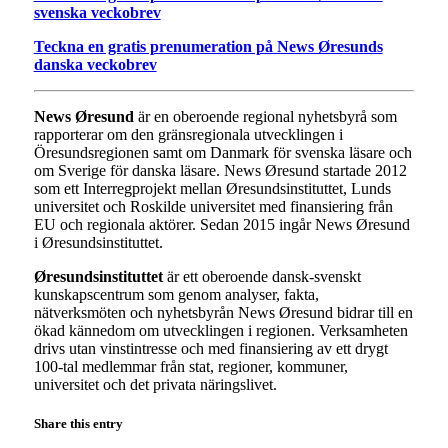
svenska veckobrev
Teckna en gratis prenumeration på News Øresunds
danska veckobrev
News Øresund
är en oberoende regional nyhetsbyrå som
rapporterar om den gränsregionala utvecklingen i
Öresundsregionen samt om Danmark för svenska läsare och
om Sverige för danska läsare. News Øresund startade 2012
som ett Interregprojekt mellan Øresundsinstituttet, Lunds
universitet och Roskilde universitet med finansiering från
EU och regionala aktörer. Sedan 2015 ingår News Øresund
i Øresundsinstituttet.
Øresundsinstituttet
är ett oberoende dansk-svenskt
kunskapscentrum som genom analyser, fakta,
nätverksmöten och nyhetsbyrån News Øresund bidrar till en
ökad kännedom om utvecklingen i regionen. Verksamheten
drivs utan vinstintresse och med finansiering av ett drygt
100-tal medlemmar från stat, regioner, kommuner,
universitet och det privata näringslivet.
Share this entry