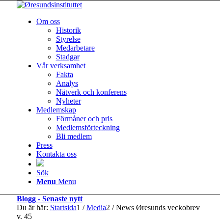
Om oss
Historik
Styrelse
Medarbetare
Stadgar
Vår verksamhet
Fakta
Analys
Nätverk och konferens
Nyheter
Medlemskap
Förmåner och pris
Medlemsförteckning
Bli medlem
Press
Kontakta oss
Sök
Menu
Menu
Blogg - Senaste nytt
Du är här:
Startsida
1
/
Media
2
/
News Øresunds veckobrev
v. 45