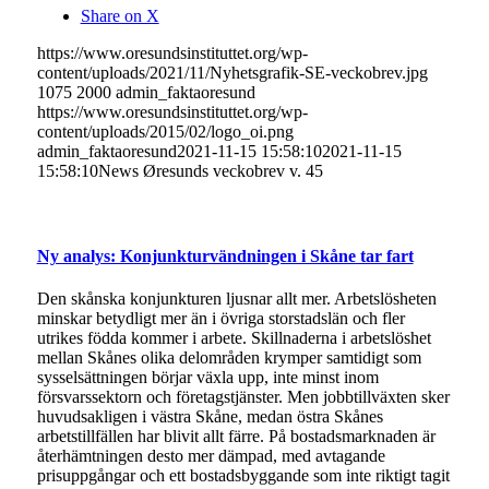
Share on X
https://www.oresundsinstituttet.org/wp-
content/uploads/2021/11/Nyhetsgrafik-SE-veckobrev.jpg
1075
2000
admin_faktaoresund
https://www.oresundsinstituttet.org/wp-
content/uploads/2015/02/logo_oi.png
admin_faktaoresund
2021-11-15 15:58:10
2021-11-15
15:58:10
News Øresunds veckobrev v. 45
Ny analys: Konjunkturvändningen i Skåne tar fart
Den skånska konjunkturen ljusnar allt mer. Arbetslösheten
minskar betydligt mer än i övriga storstadslän och fler
utrikes födda kommer i arbete. Skillnaderna i arbetslöshet
mellan Skånes olika delområden krymper samtidigt som
sysselsättningen börjar växla upp, inte minst inom
försvarssektorn och företagstjänster. Men jobbtillväxten sker
huvudsakligen i västra Skåne, medan östra Skånes
arbetstillfällen har blivit allt färre. På bostadsmarknaden är
återhämtningen desto mer dämpad, med avtagande
prisuppgångar och ett bostadsbyggande som inte riktigt tagit