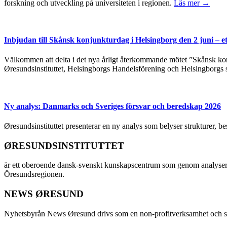
forskning och utveckling på universiteten i regionen.
Läs mer →
Inbjudan till Skånsk konjunkturdag i Helsingborg den 2 juni – e
Välkommen att delta i det nya årligt återkommande mötet ”Skånsk kon
Øresundsinstituttet, Helsingborgs Handelsförening och Helsingborgs 
Ny analys: Danmarks och Sveriges försvar och beredskap 2026
Øresundsinstituttet presenterar en ny analys som belyser strukturer, 
ØRESUNDSINSTITUTTET
är ett oberoende dansk-svenskt kunskapscentrum som genom analyser
Öresundsregionen.
NEWS ØRESUND
Nyhetsbyrån News Øresund drivs som en non-profitverksamhet och ställe