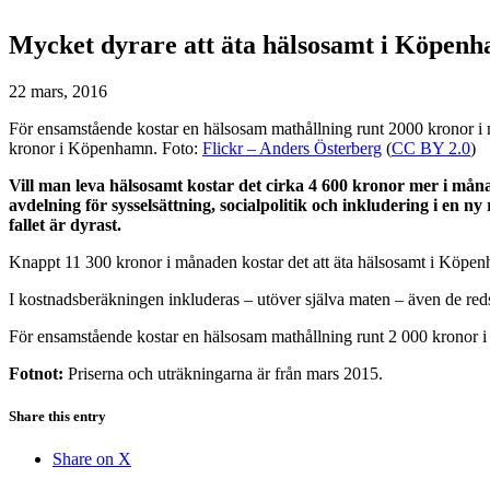
Mycket dyrare att äta hälsosamt i Köpenh
22 mars, 2016
För ensamstående kostar en hälsosam mathållning runt 2000 kronor 
kronor i Köpenhamn. Foto:
Flickr – Anders Österberg
(
CC BY 2.0
)
Vill man leva hälsosamt kostar det cirka 4 600 kronor mer i må
avdelning för sysselsättning, socialpolitik och inkludering i en
fallet är dyrast.
Knappt 11 300 kronor i månaden kostar det att äta hälsosamt i Köpenh
I kostnadsberäkningen inkluderas – utöver själva maten – även de reds
För ensamstående kostar en hälsosam mathållning runt 2 000 krono
Fotnot:
Priserna och uträkningarna är från mars 2015.
Share this entry
Share on X