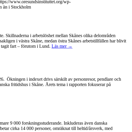
ttps://www.oresundsinstituttet.org/wp-
n än i Stockholm
ete. Skillnaderna i arbetslöshet mellan Skånes olika delområden
kligen i västra Skåne, medan östra Skånes arbetstillfällen har blivit
tagit fart – förutom i Lund.
Läs mer →
2026. Ökningen i indexet drivs särskilt av personresor, pendlare och
anska fritidshus i Skåne. Årets tema i rapporten fokuserar på
ärmare 9 000 forskningsstuderande. Inkluderas även danska
betar cirka 14 000 personer, omräknat till heltid/årsverk, med