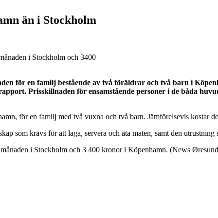
amn än i Stockholm
i månaden i Stockholm och 3400
naden för en familj bestående av två föräldrar och två barn i Kö
 ny rapport. Prisskillnaden för ensamstående personer i de båda hu
amn, för en familj med två vuxna och två barn. Jämförelsevis kostar d
kap som krävs för att laga, servera och äta maten, samt den utrustning s
r i månaden i Stockholm och 3 400 kronor i Köpenhamn. (News Øresund