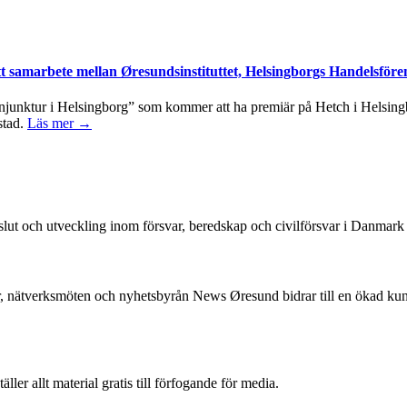
tt samarbete mellan Øresundsinstituttet, Helsingborgs Handelsföre
junktur i Helsingborg” som kommer att ha premiär på Hetch i Helsingbo
stad.
Läs mer →
beslut och utveckling inom försvar, beredskap och civilförsvar i Danmar
, nätverksmöten och nyhetsbyrån News Øresund bidrar till en ökad k
r allt material gratis till förfogande för media.