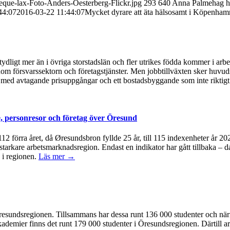
beque-lax-Foto-Anders-Oesterberg-Flickr.jpg
293
640
Anna Palmehag
h
44:07
2016-03-22 11:44:07
Mycket dyrare att äta hälsosamt i Köpenham
ydligt mer än i övriga storstadslän och fler utrikes födda kommer i arb
om försvarssektorn och företagstjänster. Men jobbtillväxten sker huvudsa
med avtagande prisuppgångar och ett bostadsbyggande som inte riktigt 
, personresor och företag över Öresund
å 112 förra året, då Øresundsbron fyllde 25 år, till 115 indexenheter år 
 starkare arbetsmarknadsregion. Endast en indikator har gått tillbaka – d
 i regionen.
Läs mer →
 i Öresundsregionen. Tillsammans har dessa runt 136 000 studenter och n
kademier finns det runt 179 000 studenter i Öresundsregionen. Därtill ar