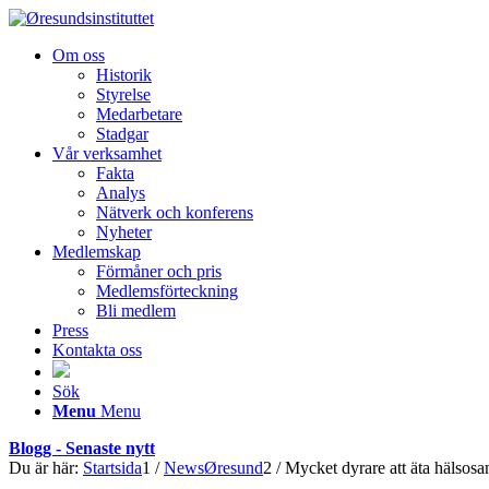
Om oss
Historik
Styrelse
Medarbetare
Stadgar
Vår verksamhet
Fakta
Analys
Nätverk och konferens
Nyheter
Medlemskap
Förmåner och pris
Medlemsförteckning
Bli medlem
Press
Kontakta oss
Sök
Menu
Menu
Blogg - Senaste nytt
Du är här:
Startsida
1
/
NewsØresund
2
/
Mycket dyrare att äta hälso