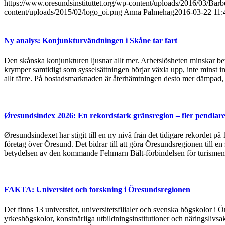
https://www.oresundsinstituttet.org/wp-content/uploads/2016/03/Bar
content/uploads/2015/02/logo_oi.png
Anna Palmehag
2016-03-22 11:
Ny analys: Konjunkturvändningen i Skåne tar fart
Den skånska konjunkturen ljusnar allt mer. Arbetslösheten minskar bet
krymper samtidigt som sysselsättningen börjar växla upp, inte minst in
allt färre. På bostadsmarknaden är återhämtningen desto mer dämpad, 
Øresundsindex 2026: En rekordstark gränsregion – fler pendlare
Øresundsindexet har stigit till en ny nivå från det tidigare rekordet p
företag över Öresund. Det bidrar till att göra Öresundsregionen till en
betydelsen av den kommande Fehmarn Bält-förbindelsen för turismen
FAKTA: Universitet och forskning i Öresundsregionen
Det finns 13 universitet, universitetsfilialer och svenska högskolor
yrkeshögskolor, konstnärliga utbildningsinstitutioner och näringslivsa