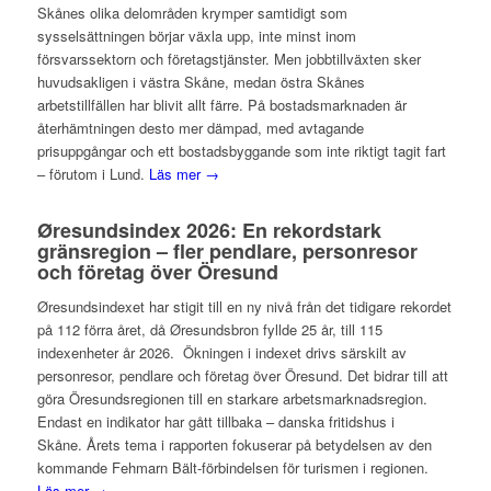
Skånes olika delområden krymper samtidigt som
sysselsättningen börjar växla upp, inte minst inom
försvarssektorn och företagstjänster. Men jobbtillväxten sker
huvudsakligen i västra Skåne, medan östra Skånes
arbetstillfällen har blivit allt färre. På bostadsmarknaden är
återhämtningen desto mer dämpad, med avtagande
prisuppgångar och ett bostadsbyggande som inte riktigt tagit fart
– förutom i Lund.
Läs mer →
Øresundsindex 2026: En rekordstark
gränsregion – fler pendlare, personresor
och företag över Öresund
Øresundsindexet har stigit till en ny nivå från det tidigare rekordet
på 112 förra året, då Øresundsbron fyllde 25 år, till 115
indexenheter år 2026. Ökningen i indexet drivs särskilt av
personresor, pendlare och företag över Öresund. Det bidrar till att
göra Öresundsregionen till en starkare arbetsmarknadsregion.
Endast en indikator har gått tillbaka – danska fritidshus i
Skåne. Årets tema i rapporten fokuserar på betydelsen av den
kommande Fehmarn Bält-förbindelsen för turismen i regionen.
Läs mer →