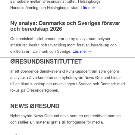
samarbete mellan Øresundsinstituttet, Helsingborgs
Handelsförening och Helsingborgs stad.
Läs mer →
Ny analys: Danmarks och Sveriges försvar
och beredskap 2026
Øresundsinstituttet presenterar en ny analys som belyser
strukturer, beslut och utveckling inom försvar, beredskap och
civilförsvar i Danmark och Sverige.
Läs mer →
ØRESUNDSINSTITUTTET
är ett oberoende dansk-svenskt kunskapscentrum som genom
analyser, nätverksmöten och nyhetsbyrån News Øresund bidrar
till en ökad kunskap om utvecklingen i Sverige och Danmark med
fokus på Öresundsregionen.
NEWS ØRESUND
Nyhetsbyrån News Øresund drivs som en non-profitverksamhet
och ställer allt material gratis till förfogande för media.