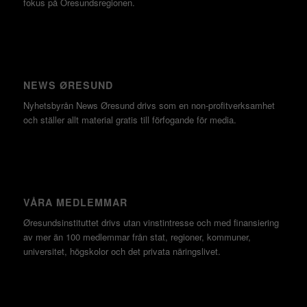
fokus på Öresundsregionen.
NEWS ØRESUND
Nyhetsbyrån News Øresund drivs som en non-profitverksamhet
och ställer allt material gratis till förfogande för media.
VÅRA MEDLEMMAR
Øresundsinstituttet drivs utan vinst­intresse och med finansiering
av mer än 100 medlemmar från stat, regioner, kommuner,
universitet, högskolor och det privata näringslivet.