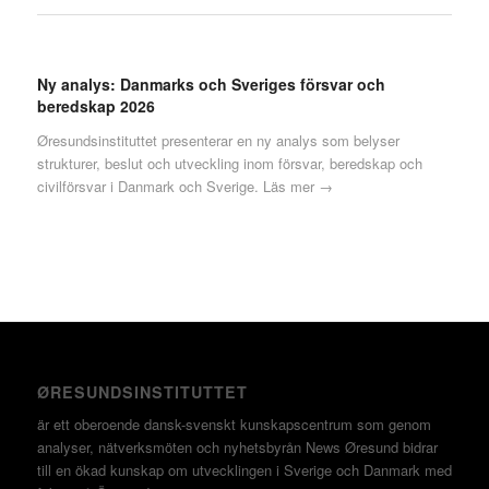
Ny analys: Danmarks och Sveriges försvar och
beredskap 2026
Øresundsinstituttet presenterar en ny analys som belyser
strukturer, beslut och utveckling inom försvar, beredskap och
civilförsvar i Danmark och Sverige.
Läs mer →
ØRESUNDSINSTITUTTET
är ett oberoende dansk-svenskt kunskapscentrum som genom
analyser, nätverksmöten och nyhetsbyrån News Øresund bidrar
till en ökad kunskap om utvecklingen i Sverige och Danmark med