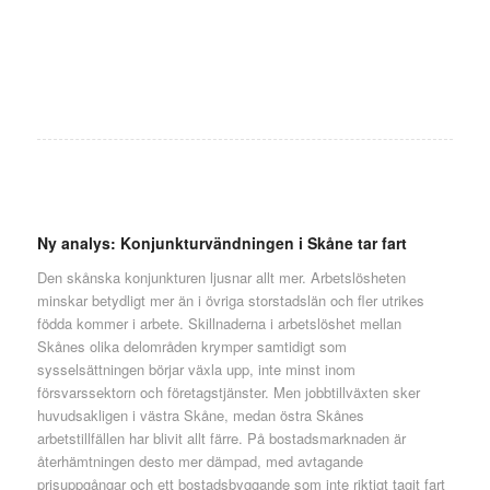
Ny analys: Konjunkturvändningen i Skåne tar fart
Den skånska konjunkturen ljusnar allt mer. Arbetslösheten
minskar betydligt mer än i övriga storstadslän och fler utrikes
födda kommer i arbete. Skillnaderna i arbetslöshet mellan
Skånes olika delområden krymper samtidigt som
sysselsättningen börjar växla upp, inte minst inom
försvarssektorn och företagstjänster. Men jobbtillväxten sker
huvudsakligen i västra Skåne, medan östra Skånes
arbetstillfällen har blivit allt färre. På bostadsmarknaden är
återhämtningen desto mer dämpad, med avtagande
prisuppgångar och ett bostadsbyggande som inte riktigt tagit fart