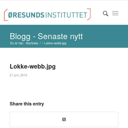
Blogg - Senaste nytt
Du är här:
Startsida
/
/
Lokke-webb.jpg
Lokke-webb.jpg
21 juni, 2016
Share this entry