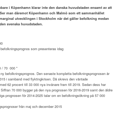
bbare i Köpenhamn klarar inte den danska huvudstaden ensamt av att
t. Ser man däremot Köpenhamn och Malmö som ett sammanhållet
marginal utvecklingen i Stockholm när det gäller befolkning medan
i den svenska huvudstaden.
00
befolkningsprognos som presenteras idag
0 / 70 000 *
n ny befolkningsprognos. Den senaste kompletta befolkningsprognosen är
015 i samband med flyktingkrisen. Då skrevs den väntade
ed 62 procent till 33 000 nya invånare fram till 2019. Sedan dess har
. Siffran 70 000 bygger på den nya prognosen för 2016-2019 samt den äldre
iga prognosen för 2014-2025 talar om en befolkningsökning på 57 000
gsprognoser från maj och december 2015