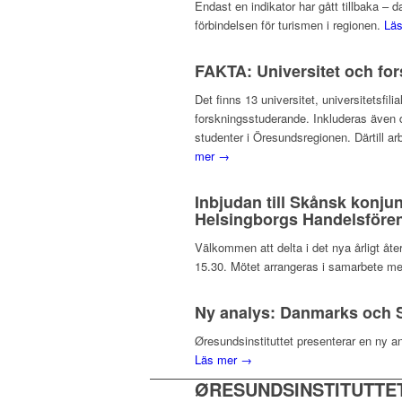
Endast en indikator har gått tillbaka –
förbindelsen för turismen i regionen.
Lä
FAKTA: Universitet och fo
Det finns 13 universitet, universitetsf
forskningsstuderande. Inkluderas även d
studenter i Öresundsregionen. Därtill ar
mer →
Inbjudan till Skånsk konju
Helsingborgs Handelsfören
Välkommen att delta i det nya årligt å
15.30. Mötet arrangeras i samarbete me
Ny analys: Danmarks och S
Øresundsinstituttet presenterar en ny a
Läs mer →
ØRESUNDSINSTITUTTE