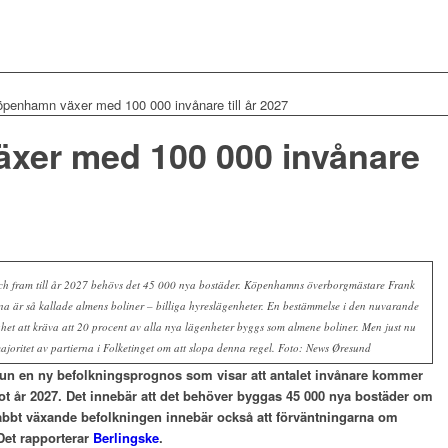
penhamn växer med 100 000 invånare till år 2027
xer med 100 000 invånare
h fram till år 2027 behövs det 45 000 nya bostäder. Köpenhamns överborgmästare Frank
rna är så kallade almens boliner – billiga hyreslägenheter. En bestämmelse i den nuvarande
t att kräva att 20 procent av alla nya lägenheter byggs som almene boliner. Men just nu
joritet av partierna i Folketinget om att slopa denna regel. Foto: News Øresund
 en ny befolkningsprognos som visar att antalet invånare kommer
t år 2027. Det innebär att det behöver byggas 45 000 nya bostäder om
abbt växande befolkningen innebär också att förväntningarna om
 Det rapporterar
Berlingske
.