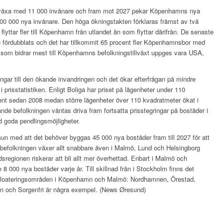
växa med 11 000 invånare och fram mot 2027 pekar Köpenhamns nya
100 000 nya invånare. Den höga ökningstakten förklaras främst av två
 flyttar fler till Köpenhamn från utlandet än som flyttar därifrån. De senaste
n fördubblats och det har tillkommit 65 procent fler Köpenhamnsbor med
 som bidrar mest till Köpenhamns befolkningstillväxt uppges vara USA,
ringar till den ökande invandringen och det ökar efterfrågan på mindre
i prisstatistiken. Enligt Boliga har priset på lägenheter under 110
cent sedan 2008 medan större lägenheter över 110 kvadratmeter ökat i
nde befolkningen väntas driva fram fortsatta prisstegringar på bostäder i
goda pendlingsmöjligheter.
ed att det behöver byggas 45 000 nya bostäder fram till 2027 för att
befolkningen växer allt snabbare även i Malmö, Lund och Helsingborg
sregionen riskerar att bli allt mer överhettad. Enbart i Malmö och
00 nya bostäder varje år. Till skillnad från i Stockholm finns det
exploateringsområden i Köpenhamn och Malmö: Nordhamnen, Örestad,
en och Sorgenfri är några exempel. (News Øresund)