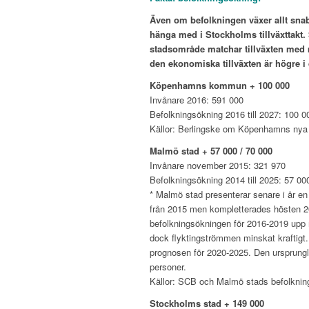
Även om befolkningen växer allt sna
hänga med i Stockholms tillväxttak
stadsområde matchar tillväxten med 
den ekonomiska tillväxten är högre 
Köpenhamns kommun + 100 000
Invånare 2016: 591 000
Befolkningsökning 2016 till 2027: 100 0
Källor: Berlingske om Köpenhamns nya 
Malmö stad + 57 000 / 70 000
Invånare november 2015: 321 970
Befolkningsökning 2014 till 2025: 57 00
* Malmö stad presenterar senare i år e
från 2015 men kompletterades hösten 2
befolkningsökningen för 2016-2019 upp m
dock flyktingströmmen minskat kraftigt
prognosen för 2020-2025. Den ursprungl
personer.
Källor: SCB och Malmö stads befolknin
Stockholms stad + 149 000