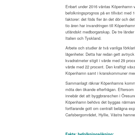
Enbart under 2016 väntas Köpenhamn 
befolkningsprognos på en tillväxt med 
faktorer: det föds fler än det dör och det
tio åren har invandringen till Köpenham
utländskt medborgarskap. De tre länder
Italien och Tyskland.
Arbete och studier är två vanliga förkla
lägenheter. Detta har redan gett avtryck 
kvadratmeter stigit i värde med 29 pro
värde med 22 procent. Den kraftigt växa
Köpenhamn samt i kranskommuner med 
Sammanlagt räknar Köpenhamns kommun m
möta den ökande efterfrågan. Eftersom 
innebär det att byggbranschen i Öresund
Köpenhamn behövs det byggas närmare 8 0
fortfarande gott om centralt belägna 
Carlsbergområdet, Hyllie, Västra hamn
Fakta: befolkningsökning: