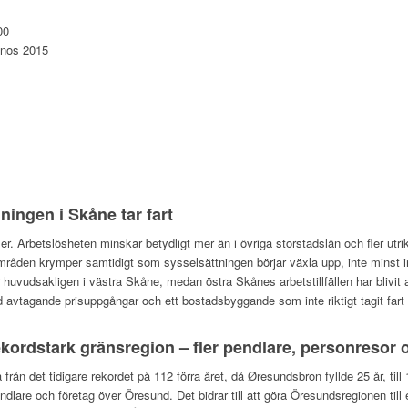
00
gnos 2015
ingen i Skåne tar fart
er. Arbetslösheten minskar betydligt mer än i övriga storstadslän och fler utr
områden krymper samtidigt som sysselsättningen börjar växla upp, inte minst 
r huvudsakligen i västra Skåne, medan östra Skånes arbetstillfällen har blivit
vtagande prisuppgångar och ett bostadsbyggande som inte riktigt tagit fart 
kordstark gränsregion – fler pendlare, personresor 
å från det tidigare rekordet på 112 förra året, då Øresundsbron fyllde 25 år, ti
endlare och företag över Öresund. Det bidrar till att göra Öresundsregionen til