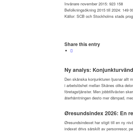
Invånare november 2015: 923 158
Befolkningsökning 2015 till 2024: 149 0
Källor: SCB och Stockholms stads pro
Share this entry
Ny analys: Konjunkturvändn
Den skånska konjunkturen ljusnar allt m
i arbetslöshet mellan Skånes olika del
företagstjänster. Men jobbtillväxten ske
återhämtningen desto mer dämpad, med a
Øresundsindex 2026: En re
Øresundsindexet har stigit till en ny niv
indexet drivs särskilt av personresor, p