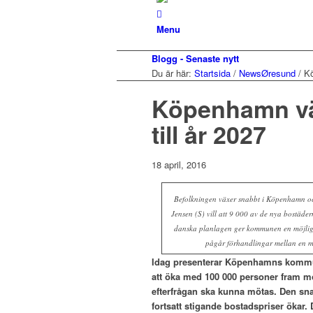
Menu
Blogg - Senaste nytt
Du är här:
Startsida
/
NewsØresund
/
Kö
Köpenhamn vä
till år 2027
18 april, 2016
Befolkningen växer snabbt i Köpenhamn oc
Jensen (S) vill att 9 000 av de nya bostäde
danska planlagen ger kommunen en möjlighe
pågår förhandlingar mellan en ma
Idag presenterar Köpenhamns kommun
att öka med 100 000 personer fram mo
efterfrågan ska kunna mötas. Den sn
fortsatt stigande bostadspriser ökar.