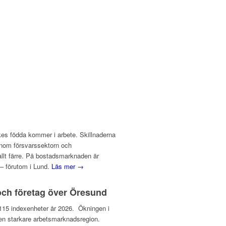
ikes födda kommer i arbete. Skillnaderna
inom försvarssektorn och
 allt färre. På bostadsmarknaden är
– förutom i Lund.
Läs mer →
och företag över Öresund
ll 115 indexenheter år 2026. Ökningen i
l en starkare arbetsmarknadsregion.