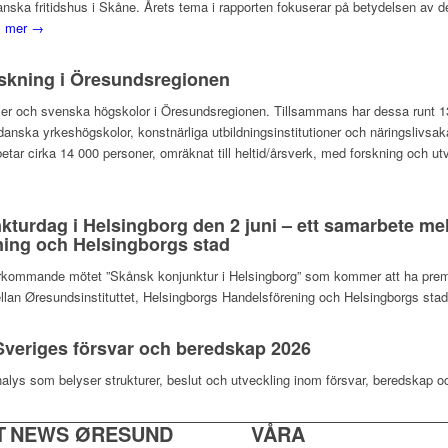
 danska fritidshus i Skåne. Årets tema i rapporten fokuserar på betydelsen a
s mer →
rskning i Öresundsregionen
ilialer och svenska högskolor i Öresundsregionen. Tillsammans har dessa runt
anska yrkeshögskolor, konstnärliga utbildningsinstitutioner och näringslivsak
betar cirka 14 000 personer, omräknat till heltid/årsverk, med forskning och ut
nkturdag i Helsingborg den 2 juni – ett samarbete mel
ing och Helsingborgs stad
terkommande mötet ”Skånsk konjunktur i Helsingborg” som kommer att ha premiä
llan Øresundsinstituttet, Helsingborgs Handelsförening och Helsingborgs sta
veriges försvar och beredskap 2026
nalys som belyser strukturer, beslut och utveckling inom försvar, beredskap o
T
NEWS ØRESUND
VÅRA