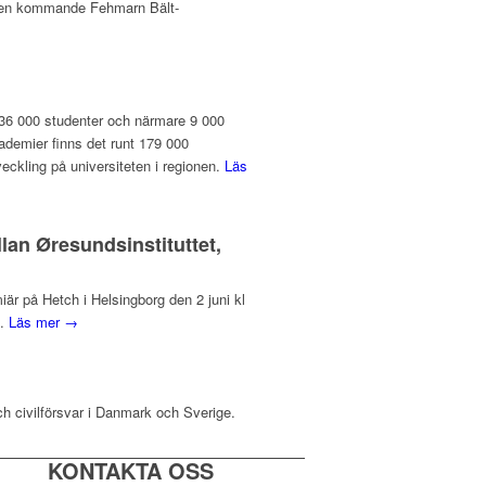
v den kommande Fehmarn Bält-
 136 000 studenter och närmare 9 000
ademier finns det runt 179 000
veckling på universiteten i regionen.
Läs
lan Øresundsinstituttet,
r på Hetch i Helsingborg den 2 juni kl
d.
Läs mer →
ch civilförsvar i Danmark och Sverige.
KONTAKTA OSS