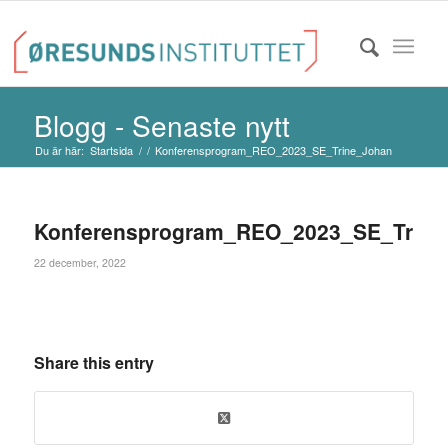
Blogg - Senaste nytt
Du är här:
Startsida
/
/
Konferensprogram_REO_2023_SE_Trine_Johan
Konferensprogram_REO_2023_SE_Trine
22 december, 2022
Share this entry