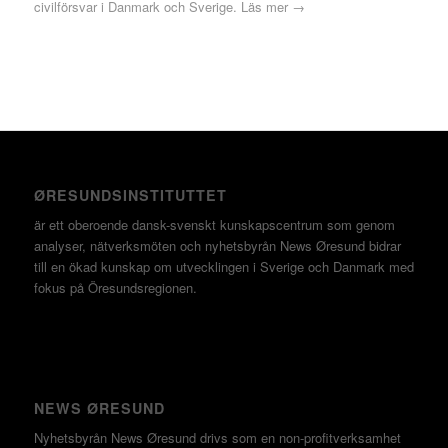
civilförsvar i Danmark och Sverige.
Läs mer →
ØRESUNDSINSTITUTTET
är ett oberoende dansk-svenskt kunskapscentrum som genom
analyser, nätverksmöten och nyhetsbyrån News Øresund bidrar
till en ökad kunskap om utvecklingen i Sverige och Danmark med
fokus på Öresundsregionen.
NEWS ØRESUND
Nyhetsbyrån News Øresund drivs som en non-profitverksamhet