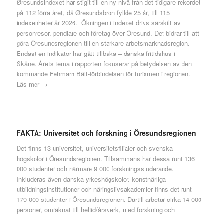
Øresundsindexet har stigit till en ny nivå från det tidigare rekordet
på 112 förra året, då Øresundsbron fyllde 25 år, till 115
indexenheter år 2026. Ökningen i indexet drivs särskilt av
personresor, pendlare och företag över Öresund. Det bidrar till att
göra Öresundsregionen till en starkare arbetsmarknadsregion.
Endast en indikator har gått tillbaka – danska fritidshus i
Skåne. Årets tema i rapporten fokuserar på betydelsen av den
kommande Fehmarn Bält-förbindelsen för turismen i regionen.
Läs mer →
FAKTA: Universitet och forskning i Öresundsregionen
Det finns 13 universitet, universitetsfilialer och svenska
högskolor i Öresundsregionen. Tillsammans har dessa runt 136
000 studenter och närmare 9 000 forskningsstuderande.
Inkluderas även danska yrkeshögskolor, konstnärliga
utbildningsinstitutioner och näringslivsakademier finns det runt
179 000 studenter i Öresundsregionen. Därtill arbetar cirka 14 000
personer, omräknat till heltid/årsverk, med forskning och