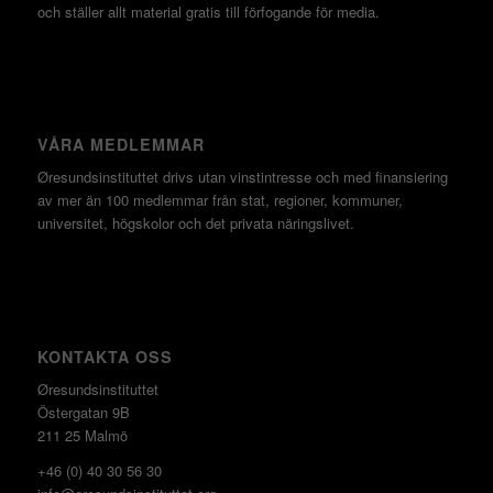
och ställer allt material gratis till förfogande för media.
VÅRA MEDLEMMAR
Øresundsinstituttet drivs utan vinst­intresse och med finansiering
av mer än 100 medlemmar från stat, regioner, kommuner,
universitet, högskolor och det privata näringslivet.
KONTAKTA OSS
Øresundsinstituttet
Östergatan 9B
211 25 Malmö
+46 (0) 40 30 56 30