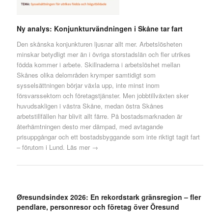
Ny analys: Konjunkturvändningen i Skåne tar fart
Den skånska konjunkturen ljusnar allt mer. Arbetslösheten
minskar betydligt mer än i övriga storstadslän och fler utrikes
födda kommer i arbete. Skillnaderna i arbetslöshet mellan
Skånes olika delområden krymper samtidigt som
sysselsättningen börjar växla upp, inte minst inom
försvarssektorn och företagstjänster. Men jobbtillväxten sker
huvudsakligen i västra Skåne, medan östra Skånes
arbetstillfällen har blivit allt färre. På bostadsmarknaden är
återhämtningen desto mer dämpad, med avtagande
prisuppgångar och ett bostadsbyggande som inte riktigt tagit fart
– förutom i Lund.
Läs mer →
Øresundsindex 2026: En rekordstark gränsregion – fler
pendlare, personresor och företag över Öresund