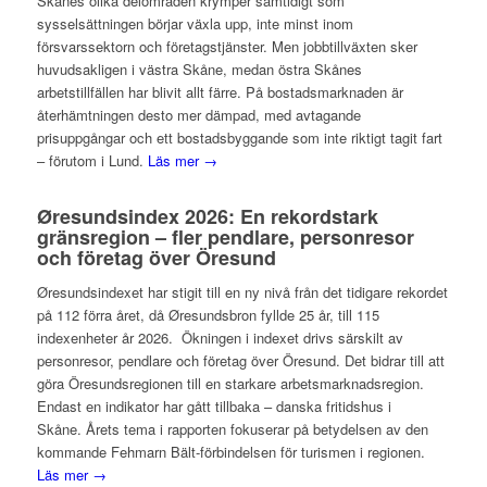
Skånes olika delområden krymper samtidigt som
sysselsättningen börjar växla upp, inte minst inom
försvarssektorn och företagstjänster. Men jobbtillväxten sker
huvudsakligen i västra Skåne, medan östra Skånes
arbetstillfällen har blivit allt färre. På bostadsmarknaden är
återhämtningen desto mer dämpad, med avtagande
prisuppgångar och ett bostadsbyggande som inte riktigt tagit fart
– förutom i Lund.
Läs mer →
Øresundsindex 2026: En rekordstark
gränsregion – fler pendlare, personresor
och företag över Öresund
Øresundsindexet har stigit till en ny nivå från det tidigare rekordet
på 112 förra året, då Øresundsbron fyllde 25 år, till 115
indexenheter år 2026. Ökningen i indexet drivs särskilt av
personresor, pendlare och företag över Öresund. Det bidrar till att
göra Öresundsregionen till en starkare arbetsmarknadsregion.
Endast en indikator har gått tillbaka – danska fritidshus i
Skåne. Årets tema i rapporten fokuserar på betydelsen av den
kommande Fehmarn Bält-förbindelsen för turismen i regionen.
Läs mer →