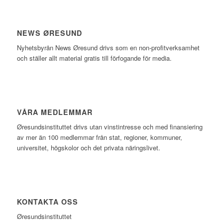
NEWS ØRESUND
Nyhetsbyrån News Øresund drivs som en non-profitverksamhet
och ställer allt material gratis till förfogande för media.
VÅRA MEDLEMMAR
Øresundsinstituttet drivs utan vinst­intresse och med finansiering
av mer än 100 medlemmar från stat, regioner, kommuner,
universitet, högskolor och det privata näringslivet.
KONTAKTA OSS
Øresundsinstituttet