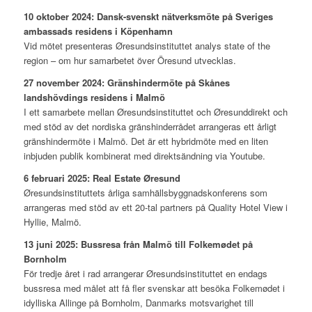
10 oktober 2024: Dansk-svenskt nätverksmöte på Sveriges
ambassads residens i Köpenhamn
Vid mötet presenteras Øresundsinstituttet analys state of the
region – om hur samarbetet över Öresund utvecklas.
27 november 2024: Gränshindermöte på Skånes
landshövdings residens i Malmö
I ett samarbete mellan Øresundsinstituttet och Øresunddirekt och
med stöd av det nordiska gränshinderrådet arrangeras ett årligt
gränshindermöte i Malmö. Det är ett hybridmöte med en liten
inbjuden publik kombinerat med direktsändning via Youtube.
6 februari 2025: Real Estate Øresund
Øresundsinstituttets årliga samhällsbyggnadskonferens som
arrangeras med stöd av ett 20-tal partners på Quality Hotel View i
Hyllie, Malmö.
13 juni 2025: Bussresa från Malmö till Folkemødet på
Bornholm
För tredje året i rad arrangerar Øresundsinstituttet en endags
bussresa med målet att få fler svenskar att besöka Folkemødet i
idylliska Allinge på Bornholm, Danmarks motsvarighet till