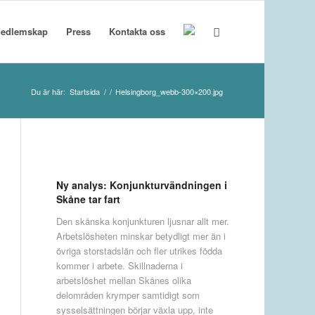
edlemskap
Press
Kontakta oss
Du är här:
Startsida
/
/
Helsingborg_webb-300×200.jpg
Ny analys: Konjunkturvändningen i
Skåne tar fart
Den skånska konjunkturen ljusnar allt mer.
Arbetslösheten minskar betydligt mer än i
övriga storstadslän och fler utrikes födda
kommer i arbete. Skillnaderna i
arbetslöshet mellan Skånes olika
delområden krymper samtidigt som
sysselsättningen börjar växla upp, inte