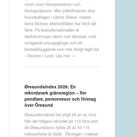
minst inom försvarssektorn och
företagstjänster. Men jobbtillväxten sker
huvudsakligen i västra Skåne, medan
östra Skånes arbetstillfällen har blivit allt
färre. På bostadsmarknaden är
återhämtningen desto mer dämpad, med
avtagande prisuppgångar och ett
bostadsbyggande som inte riktigt tagit fart
– förutom i Lund.
Läs mer →
Øresundsindex 2026: En
rekordstark gränsregion – fler
pendlare, personresor och företag
över Öresund
Øresundsindexet har stigit till en ny nivå
från det tidigare rekordet på 112 förra året,
då Øresundsbron fyllde 25 år, till 115
indexenheter år 2026. Ökningen i indexet