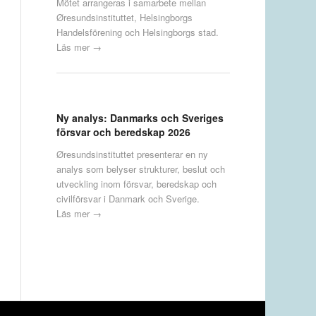
Mötet arrangeras i samarbete mellan
Øresundsinstituttet, Helsingborgs
Handelsförening och Helsingborgs stad.
Läs mer →
Ny analys: Danmarks och Sveriges
försvar och beredskap 2026
Øresundsinstituttet presenterar en ny
analys som belyser strukturer, beslut och
utveckling inom försvar, beredskap och
civilförsvar i Danmark och Sverige.
Läs mer →