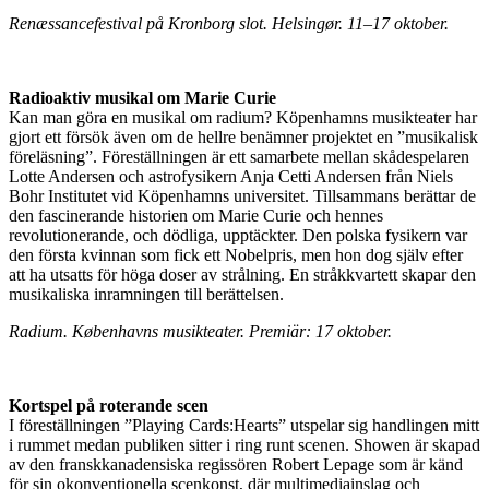
Renæssancefestival på Kronborg slot. Helsingør. 11–17 oktober.
Radioaktiv musikal om Marie Curie
Kan man göra en musikal om radium? Köpenhamns musikteater har
gjort ett försök även om de hellre benämner projektet en ”musikalisk
föreläsning”. Föreställningen är ett samarbete mellan skådespelaren
Lotte Andersen och astrofysikern Anja Cetti Andersen från Niels
Bohr Institutet vid Köpenhamns universitet. Tillsammans berättar de
den fascinerande historien om Marie Curie och hennes
revolutionerande, och dödliga, upptäckter. Den polska fysikern var
den första kvinnan som fick ett Nobelpris, men hon dog själv efter
att ha utsatts för höga doser av strålning. En stråkkvartett skapar den
musikaliska inramningen till berättelsen.
Radium. Københavns musikteater. Premiär: 17 oktober.
Kortspel på roterande scen
I föreställningen ”Playing Cards:Hearts” utspelar sig handlingen mitt
i rummet medan publiken sitter i ring runt scenen. Showen är skapad
av den franskkanadensiska regissören Robert Lepage som är känd
för sin okonventionella scenkonst, där multimediainslag och