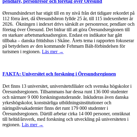
pendlare, personresor och företag över Öresund
Øresundsindexet har stigit till en ny nivå från det tidigare rekordet på
112 förra året, då Øresundsbron fyllde 25 år, till 115 indexenheter år
2026. Ökningen i indexet drivs särskilt av personresor, pendlare och
företag över Öresund. Det bidrar till att göra Öresundsregionen till
en starkare arbetsmarknadsregion. Endast en indikator har gått
tillbaka – danska fritidshus i Skåne. Årets tema i rapporten fokuserar
på betydelsen av den kommande Fehmarn Bält-förbindelsen för
turismen i regionen.
Läs mer →
FAKTA: Universitet och forskning i Öresundsregionen
Det finns 13 universitet, universitetsfilialer och svenska högskolor i
Öresundsregionen. Tillsammans har dessa runt 136 000 studenter
och närmare 9 000 forskningsstuderande. Inkluderas även danska
yrkeshögskolor, konstnärliga utbildningsinstitutioner och
näringslivsakademier finns det runt 179 000 studenter i
Öresundsregionen. Därtill arbetar cirka 14 000 personer, omräknat
till heltid/årsverk, med forskning och utveckling på universiteten i
regionen.
Läs mer →