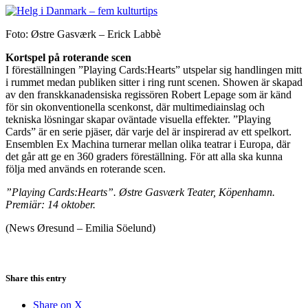
Foto: Østre Gasværk – Erick Labbè
Kortspel på roterande scen
I föreställningen ”Playing Cards:Hearts” utspelar sig handlingen mitt
i rummet medan publiken sitter i ring runt scenen. Showen är skapad
av den franskkanadensiska regissören Robert Lepage som är känd
för sin okonventionella scenkonst, där multimediainslag och
tekniska lösningar skapar oväntade visuella effekter. ”Playing
Cards” är en serie pjäser, där varje del är inspirerad av ett spelkort.
Ensemblen Ex Machina turnerar mellan olika teatrar i Europa, där
det går att ge en 360 graders föreställning. För att alla ska kunna
följa med används en roterande scen.
”Playing Cards:Hearts”. Østre Gasværk Teater, Köpenhamn.
Premiär: 14 oktober.
(News Øresund – Emilia Söelund)
Share this entry
Share on X