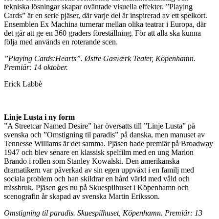
tekniska lösningar skapar oväntade visuella effekter. ”Playing
Cards” är en serie pjäser, där varje del är inspirerad av ett spelkort.
Ensemblen Ex Machina turnerar mellan olika teatrar i Europa, där
det går att ge en 360 graders föreställning. För att alla ska kunna
följa med används en roterande scen.
”Playing Cards:Hearts”. Østre Gasværk Teater, Köpenhamn.
Premiär: 14 oktober.
Erick Labbè
Linje Lusta i ny form
”A Streetcar Named Desire” har översatts till ”Linje Lusta” på
svenska och ”Omstigning til paradis” på danska, men manuset av
Tennesse Williams är det samma. Pjäsen hade premiär på Broadway
1947 och blev senare en klassisk spelfilm med en ung Marlon
Brando i rollen som Stanley Kowalski. Den amerikanska
dramatikern var påverkad av sin egen uppväxt i en familj med
sociala problem och han skildrar en hård värld med våld och
missbruk. Pjäsen ges nu på Skuespilhuset i Köpenhamn och
scenografin år skapad av svenska Martin Eriksson.
Omstigning til paradis. Skuespilhuset, Köpenhamn. Premiär: 13