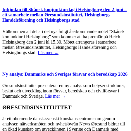
Inbjudan till Skånsk konjunkturdag i Helsingborg den 2 juni –
ett samarbete mellan Øresundsinstituttet, Helsingborgs
Handelsförening och Helsingborgs stad
Välkommen att delta i det nya årligt återkommande mötet ”Skånsk
konjunktur i Helsingborg” som kommer att ha premiär på Hetch i
Helsingborg den 2 juni kl 15.30. Mötet arrangeras i samarbete
mellan Øresundsinstituttet, Helsingborgs Handelsförening och
Helsingborgs stad.
Läs mer →
Ny analys: Danmarks och Sveriges försvar och beredskap 2026
Øresundsinstituttet presenterar en ny analys som belyser strukturer,
beslut och utveckling inom försvar, beredskap och civilförsvar i
Danmark och Sverige.
Läs mer →
ØRESUNDSINSTITUTTET
är ett oberoende dansk-svenskt kunskapscentrum som genom
analyser, nätverksmöten och nyhetsbyrån News Øresund bidrar till
en ökad kunskap om utvecklingen i Sverige och Danmark med