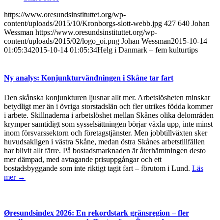
https://www.oresundsinstituttet.org/wp-
content/uploads/2015/10/Kronborgs-slott-webb.jpg
427
640
Johan
Wessman
https://www.oresundsinstituttet.org/wp-
content/uploads/2015/02/logo_oi.png
Johan Wessman
2015-10-14
01:05:34
2015-10-14 01:05:34
Helg i Danmark – fem kulturtips
Ny analys: Konjunkturvändningen i Skåne tar fart
Den skånska konjunkturen ljusnar allt mer. Arbetslösheten minskar
betydligt mer än i övriga storstadslän och fler utrikes födda kommer
i arbete. Skillnaderna i arbetslöshet mellan Skånes olika delområden
krymper samtidigt som sysselsättningen börjar växla upp, inte minst
inom försvarssektorn och företagstjänster. Men jobbtillväxten sker
huvudsakligen i västra Skåne, medan östra Skånes arbetstillfällen
har blivit allt färre. På bostadsmarknaden är återhämtningen desto
mer dämpad, med avtagande prisuppgångar och ett
bostadsbyggande som inte riktigt tagit fart – förutom i Lund.
Läs
mer →
Øresundsindex 2026: En rekordstark gränsregion – fler