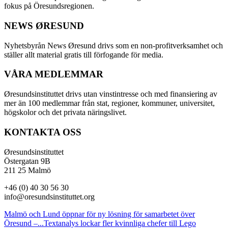
fokus på Öresundsregionen.
NEWS ØRESUND
Nyhetsbyrån News Øresund drivs som en non-profitverksamhet och
ställer allt material gratis till förfogande för media.
VÅRA MEDLEMMAR
Øresundsinstituttet drivs utan vinst­intresse och med finansiering av
mer än 100 medlemmar från stat, regioner, kommuner, universitet,
högskolor och det privata näringslivet.
KONTAKTA OSS
Øresundsinstituttet
Östergatan 9B
211 25 Malmö
+46 (0) 40 30 56 30
info@oresundsinstituttet.org
Malmö och Lund öppnar för ny lösning för samarbetet över
Öresund –...
Textanalys lockar fler kvinnliga chefer till Lego