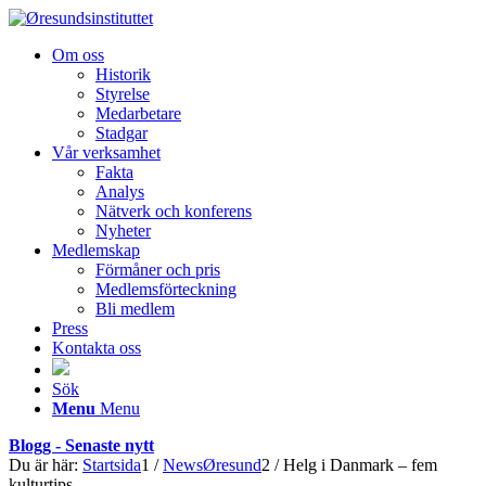
Om oss
Historik
Styrelse
Medarbetare
Stadgar
Vår verksamhet
Fakta
Analys
Nätverk och konferens
Nyheter
Medlemskap
Förmåner och pris
Medlemsförteckning
Bli medlem
Press
Kontakta oss
Sök
Menu
Menu
Blogg - Senaste nytt
Du är här:
Startsida
1
/
NewsØresund
2
/
Helg i Danmark – fem
kulturtips