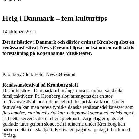
Helg i Danmark – fem kulturtips
14 oktober, 2015
Det är höstlov i Danmark och därför ordnar Kronborg slott en
renässansfestival. News Øresund tipsar också om en radioaktiv
föreställning på Köpenhamns Musikteater.
Kronborg Slott. Foto: News Øresund
Renässansfestival på Kronborg slott
Det är höstlov i Danmark och många museer ordnar särskilda
familjeaktiveter. På Kronborg slott arrangeras det en stor
renässansfestival med riddarspel och historisk marknad. Under
festivalen kan man prova typiska danska renässansdelikatesser som
flæskepølse
,
marineret svinekam
och
pandekager med æblekompot.
Till detta serveras det öl eller äppelmust. Varje dag erbjuds det
guidade turer genom slottet och i ruinerna under Kronborg kan
barnen delta i en skattjakt. Festivalen pågår varje dag till och med
lördag.