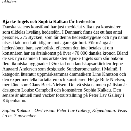
oktober.
Bjarke Ingels och Sophia Kalkau får hederslön
Danska statens konstfond har just meddelat vilka nya konstnärer
som tilldelas livslång hederslön. I Danmark finns det ett fast antal
personer, 275 stycken, som får denna hedersbetygelse och nya namn
utses i takt med att tidigare mottagare går bort. För många är
hederslönen bara symbolisk, eftersom den inte betalas ut om
konstnären har en årsinkomst på över 470 000 danska kronor. Bland
de sex nya namnen finns arkitekten Bjarke Ingels som står bakom
flera ikoniska byggnader i Ørestad och landskapsarkitekten Jeppe
Aagaard Andersen som designade Sundspromenaden i Malmö. I
kategorin litteratur uppmärksammas dramatikern Line Knutzon och
den experimentella författaren och konstnären Helge Bille Nielsen,
mer känd som Claus Beck-Nielsen. De två sista namnen på listan är
designern Louise Campbell och konstnären Sophia Kalkau. Den
senare är aktuell med vacker fotoutställning på Peter Lav Gallery i
Köpenhamn.
Sophia Kalkau – Owl vision. Peter Lav Gallery, Köpenhamn. Visas
t.o.m. 7 november.