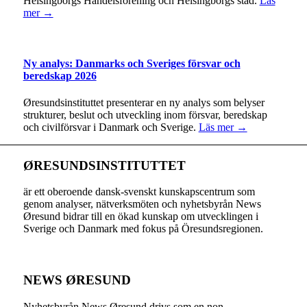
Helsingborgs Handelsförening och Helsingborgs stad.
Läs
mer →
Ny analys: Danmarks och Sveriges försvar och
beredskap 2026
Øresundsinstituttet presenterar en ny analys som belyser
strukturer, beslut och utveckling inom försvar, beredskap
och civilförsvar i Danmark och Sverige.
Läs mer →
ØRESUNDSINSTITUTTET
är ett oberoende dansk-svenskt kunskapscentrum som
genom analyser, nätverksmöten och nyhetsbyrån News
Øresund bidrar till en ökad kunskap om utvecklingen i
Sverige och Danmark med fokus på Öresundsregionen.
NEWS ØRESUND
Nyhetsbyrån News Øresund drivs som en non-