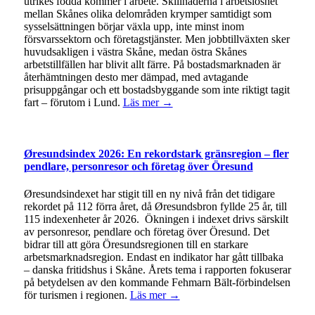
utrikes födda kommer i arbete. Skillnaderna i arbetslöshet
mellan Skånes olika delområden krymper samtidigt som
sysselsättningen börjar växla upp, inte minst inom
försvarssektorn och företagstjänster. Men jobbtillväxten sker
huvudsakligen i västra Skåne, medan östra Skånes
arbetstillfällen har blivit allt färre. På bostadsmarknaden är
återhämtningen desto mer dämpad, med avtagande
prisuppgångar och ett bostadsbyggande som inte riktigt tagit
fart – förutom i Lund.
Läs mer →
Øresundsindex 2026: En rekordstark gränsregion – fler
pendlare, personresor och företag över Öresund
Øresundsindexet har stigit till en ny nivå från det tidigare
rekordet på 112 förra året, då Øresundsbron fyllde 25 år, till
115 indexenheter år 2026. Ökningen i indexet drivs särskilt
av personresor, pendlare och företag över Öresund. Det
bidrar till att göra Öresundsregionen till en starkare
arbetsmarknadsregion. Endast en indikator har gått tillbaka
– danska fritidshus i Skåne. Årets tema i rapporten fokuserar
på betydelsen av den kommande Fehmarn Bält-förbindelsen
för turismen i regionen.
Läs mer →