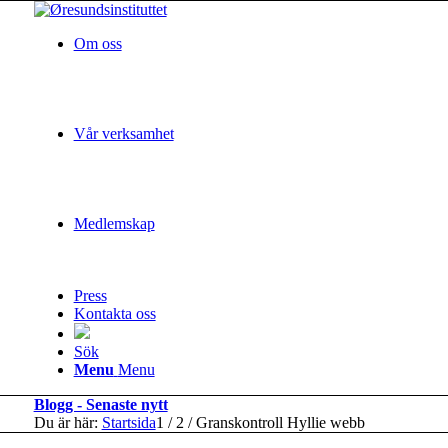
Om oss
Vår verksamhet
Medlemskap
Press
Kontakta oss
Sök
Menu
Menu
Blogg - Senaste nytt
Du är här:
Startsida
1
/
2
/
Granskontroll Hyllie webb