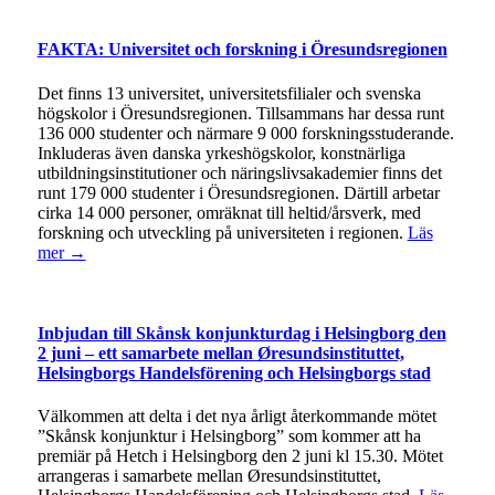
FAKTA: Universitet och forskning i Öresundsregionen
Det finns 13 universitet, universitetsfilialer och svenska
högskolor i Öresundsregionen. Tillsammans har dessa runt
136 000 studenter och närmare 9 000 forskningsstuderande.
Inkluderas även danska yrkeshögskolor, konstnärliga
utbildningsinstitutioner och näringslivsakademier finns det
runt 179 000 studenter i Öresundsregionen. Därtill arbetar
cirka 14 000 personer, omräknat till heltid/årsverk, med
forskning och utveckling på universiteten i regionen.
Läs
mer →
Inbjudan till Skånsk konjunkturdag i Helsingborg den
2 juni – ett samarbete mellan Øresundsinstituttet,
Helsingborgs Handelsförening och Helsingborgs stad
Välkommen att delta i det nya årligt återkommande mötet
”Skånsk konjunktur i Helsingborg” som kommer att ha
premiär på Hetch i Helsingborg den 2 juni kl 15.30. Mötet
arrangeras i samarbete mellan Øresundsinstituttet,