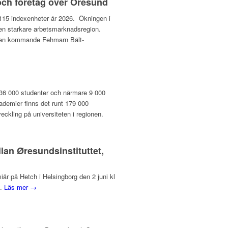
och företag över Öresund
ll 115 indexenheter år 2026. Ökningen i
l en starkare arbetsmarknadsregion.
v den kommande Fehmarn Bält-
 136 000 studenter och närmare 9 000
ademier finns det runt 179 000
eckling på universiteten i regionen.
lan Øresundsinstituttet,
r på Hetch i Helsingborg den 2 juni kl
d.
Läs mer →