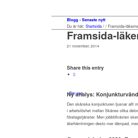
Blogg - Senaste nytt
Du är här:
Startsida
/
/
Framsida-läkem
Framsida-läk
21 november, 2014
Share this entry
Om oss
Ny analys: Konjunkturvändn
Den skånska konjunkturen ljusnar allt m
i arbetslöshet mellan Skånes olika del
företagstjänster. Men jobbtillväxten ske
återhämtningen desto mer dämpad, med a