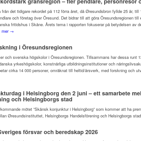
kordstark gränsregion – fler pendlare, personresor 
å från det tidigare rekordet på 112 förra året, då Øresundsbron fyllde 25 år, ti
endlare och företag över Öresund. Det bidrar till att göra Öresundsregionen til
 danska fritidshus i Skåne. Årets tema i rapporten fokuserar på betydelsen a
s mer →
rskning i Öresundsregionen
ilialer och svenska högskolor i Öresundsregionen. Tillsammans har dessa runt
anska yrkeshögskolor, konstnärliga utbildningsinstitutioner och näringslivsak
betar cirka 14 000 personer, omräknat till heltid/årsverk, med forskning och utv
nkturdag i Helsingborg den 2 juni – ett samarbete mel
ing och Helsingborgs stad
terkommande mötet ”Skånsk konjunktur i Helsingborg” som kommer att ha premiä
llan Øresundsinstituttet, Helsingborgs Handelsförening och Helsingborgs sta
veriges försvar och beredskap 2026