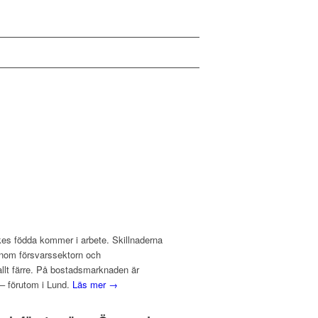
ikes födda kommer i arbete. Skillnaderna
inom försvarssektorn och
 allt färre. På bostadsmarknaden är
– förutom i Lund.
Läs mer →