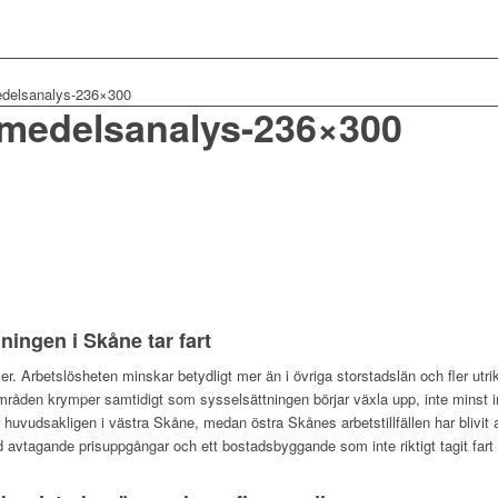
edelsanalys-236×300
emedelsanalys-236×300
ingen i Skåne tar fart
er. Arbetslösheten minskar betydligt mer än i övriga storstadslän och fler utr
områden krymper samtidigt som sysselsättningen börjar växla upp, inte minst 
r huvudsakligen i västra Skåne, medan östra Skånes arbetstillfällen har blivit
vtagande prisuppgångar och ett bostadsbyggande som inte riktigt tagit fart 