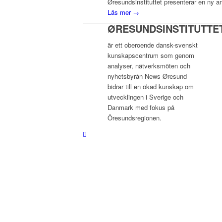
Øresundsinstituttet presenterar en ny a
Läs mer →
ØRESUNDSINSTITUTTE
är ett oberoende dansk-svenskt
kunskapscentrum som genom
analyser, nätverksmöten och
nyhetsbyrån News Øresund
bidrar till en ökad kunskap om
utvecklingen i Sverige och
Danmark med fokus på
Öresundsregionen.