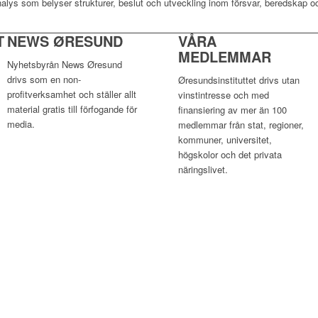
nalys som belyser strukturer, beslut och utveckling inom försvar, beredskap o
T
NEWS ØRESUND
VÅRA
MEDLEMMAR
Nyhetsbyrån News Øresund
drivs som en non-
Øresundsinstituttet drivs utan
profitverksamhet och ställer allt
vinst­intresse och med
material gratis till förfogande för
finansiering av mer än 100
media.
medlemmar från stat, regioner,
kommuner, universitet,
högskolor och det privata
näringslivet.