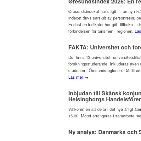
Øresundsindex 2026: En re
Øresundsindexet har stigit till en ny niv
indexet drivs särskilt av personresor, p
Endast en indikator har gått tillbaka –
förbindelsen för turismen i regionen.
Lä
FAKTA: Universitet och fo
Det finns 13 universitet, universitetsf
forskningsstuderande. Inkluderas även d
studenter i Öresundsregionen. Därtill ar
Läs mer →
Inbjudan till Skånsk konju
Helsingborgs Handelsfören
Välkommen att delta i det nya årligt å
15.30. Mötet arrangeras i samarbete me
Ny analys: Danmarks och S