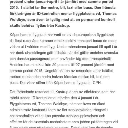
procent under januari-april i år jämfört med samma period
2015. I stället tar fler metro, bil, taxi eller buss. Den främsta
förklaringen är ID-kontrollen menar flygplatsens vd, Thomas
Woldbye, som även är tydlig med att en permanent kontroll
skulle behöva flyttas från Kastrup.
Köpenhamns flygplats har varit en av de europeiska flygplatser
dit flest resenärer kommer med kollektiv transport innan de reser
vidare ut i världen med flyg. Under månaderna januari till april i år
har dock utvecklingen gått tillbaka när det gäller andelen svenska
och danska passagerare som använder tåg som transportsätt.
Andelen har minskat från 39 procent till 27 procent jämfört med
samma period 2015. Ungefär hälften av resenärerna tar istället
metron medan den andra halvan fördelas mellan bil, taxi och
buss. Det visar siffror från Köpenhamns flygplats, CPH.
Det förändrade resandet till Kastrup är en av effekterna som har
märkt sedan ID-kontrollerna infördes den 4 januari i år.
Flygplatsens vd, Thomas Woldbye, nämner även en ökad
administrativ kostnad i form av fler servicevärdar, trängsel i
ankomsthallen vilket kan påverka serviceupplevelsen och
effekter för de tusentals medarbetare som jobbar på företagen vid
flygplatsen som ytterligare exempel. Dessutom kan de danska