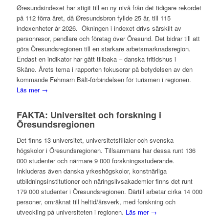
Øresundsindexet har stigit till en ny nivå från det tidigare rekordet
på 112 förra året, då Øresundsbron fyllde 25 år, till 115
indexenheter år 2026. Ökningen i indexet drivs särskilt av
personresor, pendlare och företag över Öresund. Det bidrar till att
göra Öresundsregionen till en starkare arbetsmarknadsregion.
Endast en indikator har gått tillbaka – danska fritidshus i
Skåne. Årets tema i rapporten fokuserar på betydelsen av den
kommande Fehmarn Bält-förbindelsen för turismen i regionen.
Läs mer →
FAKTA: Universitet och forskning i
Öresundsregionen
Det finns 13 universitet, universitetsfilialer och svenska
högskolor i Öresundsregionen. Tillsammans har dessa runt 136
000 studenter och närmare 9 000 forskningsstuderande.
Inkluderas även danska yrkeshögskolor, konstnärliga
utbildningsinstitutioner och näringslivsakademier finns det runt
179 000 studenter i Öresundsregionen. Därtill arbetar cirka 14 000
personer, omräknat till heltid/årsverk, med forskning och
utveckling på universiteten i regionen.
Läs mer →