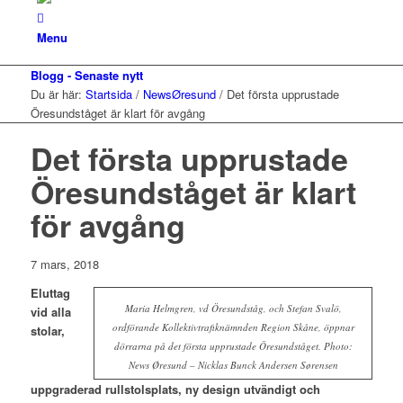
Menu
Blogg - Senaste nytt
Du är här:
Startsida
/
NewsØresund
/
Det första upprustade
Öresundståget är klart för avgång
Det första upprustade
Öresundståget är klart
för avgång
7 mars, 2018
Eluttag
Maria Helmgren, vd Öresundståg, och Stefan Svalö,
vid alla
ordförande Kollektivtrafiknämnden Region Skåne, öppnar
stolar,
dörrarna på det första upprustade Öresundståget. Photo:
News Øresund – Nicklas Bunck Andersen Sørensen
uppgraderad rullstolsplats, ny design utvändigt och