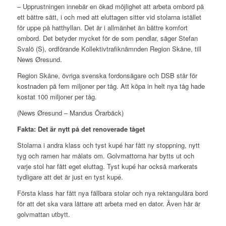
– Upprustningen innebär en ökad möjlighet att arbeta ombord på
ett bättre sätt, i och med att eluttagen sitter vid stolarna istället
för uppe på hatthyllan. Det är i allmänhet än bättre komfort
ombord. Det betyder mycket för de som pendlar, säger Stefan
Svalö (S), ordförande Kollektivtrafiknämnden Region Skåne, till
News Øresund.
Region Skåne, övriga svenska fordonsägare och DSB står för
kostnaden på fem miljoner per tåg. Att köpa in helt nya tåg hade
kostat 100 miljoner per tåg.
(News Øresund – Mandus Örarbäck)
Fakta: Det är nytt på det renoverade tåget
Stolarna i andra klass och tyst kupé har fått ny stoppning, nytt
tyg och ramen har målats om. Golvmattorna har bytts ut och
varje stol har fått eget eluttag. Tyst kupé har också markerats
tydligare att det är just en tyst kupé.
Första klass har fått nya fällbara stolar och nya rektangulära bord
för att det ska vara lättare att arbeta med en dator. Även här är
golvmattan utbytt.