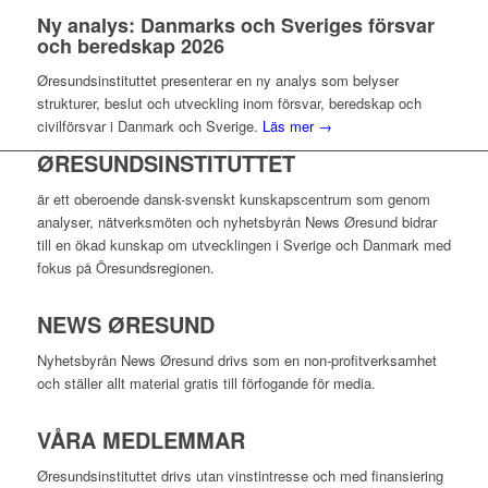
Ny analys: Danmarks och Sveriges försvar
och beredskap 2026
Øresundsinstituttet presenterar en ny analys som belyser
strukturer, beslut och utveckling inom försvar, beredskap och
civilförsvar i Danmark och Sverige.
Läs mer →
ØRESUNDSINSTITUTTET
är ett oberoende dansk-svenskt kunskapscentrum som genom
analyser, nätverksmöten och nyhetsbyrån News Øresund bidrar
till en ökad kunskap om utvecklingen i Sverige och Danmark med
fokus på Öresundsregionen.
NEWS ØRESUND
Nyhetsbyrån News Øresund drivs som en non-profitverksamhet
och ställer allt material gratis till förfogande för media.
VÅRA MEDLEMMAR
Øresundsinstituttet drivs utan vinst­intresse och med finansiering