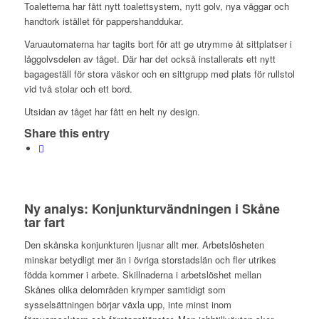
Toaletterna har fått nytt toalettsystem, nytt golv, nya väggar och
handtork istället för pappershanddukar.
Varuautomaterna har tagits bort för att ge utrymme åt sittplatser i
låggolvsdelen av tåget. Där har det också installerats ett nytt
bagageställ för stora väskor och en sittgrupp med plats för rullstol
vid två stolar och ett bord.
Utsidan av tåget har fått en helt ny design.
Share this entry
Ny analys: Konjunkturvändningen i Skåne
tar fart
Den skånska konjunkturen ljusnar allt mer. Arbetslösheten
minskar betydligt mer än i övriga storstadslän och fler utrikes
födda kommer i arbete. Skillnaderna i arbetslöshet mellan
Skånes olika delområden krymper samtidigt som
sysselsättningen börjar växla upp, inte minst inom