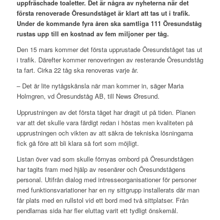
uppfräschade toaletter. Det är några av nyheterna när det
första renoverade Öresundståget är klart att tas ut i trafik.
Under de kommande fyra åren ska samtliga 111 Öresundståg
rustas upp till en kostnad av fem miljoner per tåg.
Den 15 mars kommer det första upprustade Öresundståget tas ut
i trafik. Därefter kommer renoveringen av resterande Öresundståg
ta fart. Cirka 22 tåg ska renoveras varje år.
– Det är lite nytågskänsla när man kommer in, säger Maria
Holmgren, vd Öresundståg AB, till News Øresund.
Upprustningen av det första tåget har dragit ut på tiden. Planen
var att det skulle vara färdigt redan i höstas men kvaliteten på
upprustningen och vikten av att säkra de tekniska lösningarna
fick gå före att bli klara så fort som möjligt.
Listan över vad som skulle förnyas ombord på Öresundstågen
har tagits fram med hjälp av resenärer och Öresundstågens
personal. Utifrån dialog med intresseorganisationer för personer
med funktionsvariationer har en ny sittgrupp installerats där man
får plats med en rullstol vid ett bord med två sittplatser. Från
pendlarnas sida har fler eluttag varit ett tydligt önskemål.