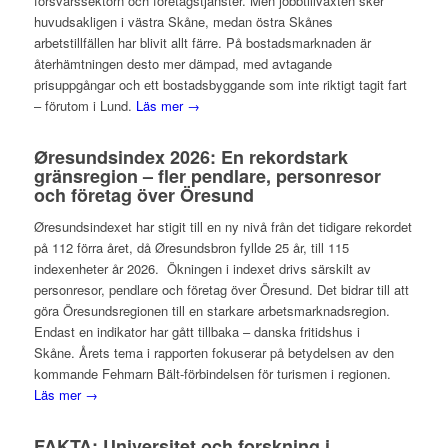
försvarssektorn och företagstjänster. Men jobbtillväxten sker
huvudsakligen i västra Skåne, medan östra Skånes
arbetstillfällen har blivit allt färre. På bostadsmarknaden är
återhämtningen desto mer dämpad, med avtagande
prisuppgångar och ett bostadsbyggande som inte riktigt tagit fart
– förutom i Lund.
Läs mer →
Øresundsindex 2026: En rekordstark
gränsregion – fler pendlare, personresor
och företag över Öresund
Øresundsindexet har stigit till en ny nivå från det tidigare rekordet
på 112 förra året, då Øresundsbron fyllde 25 år, till 115
indexenheter år 2026. Ökningen i indexet drivs särskilt av
personresor, pendlare och företag över Öresund. Det bidrar till att
göra Öresundsregionen till en starkare arbetsmarknadsregion.
Endast en indikator har gått tillbaka – danska fritidshus i
Skåne. Årets tema i rapporten fokuserar på betydelsen av den
kommande Fehmarn Bält-förbindelsen för turismen i regionen.
Läs mer →
FAKTA: Universitet och forskning i