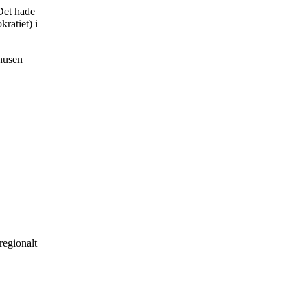
 Det hade
ratiet) i
khusen
regionalt