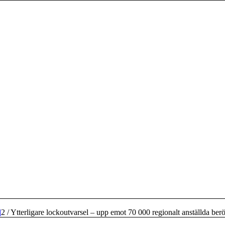
d
2
/
Ytterligare lockoutvarsel – upp emot 70 000 regionalt anställda berör