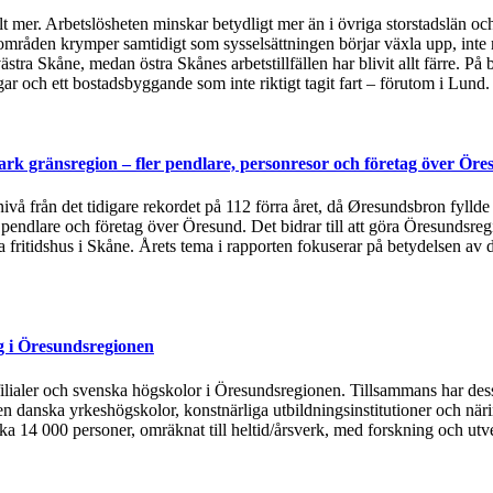
t mer. Arbetslösheten minskar betydligt mer än i övriga storstadslän och
områden krymper samtidigt som sysselsättningen börjar växla upp, inte 
ästra Skåne, medan östra Skånes arbetstillfällen har blivit allt färre.
 och ett bostadsbyggande som inte riktigt tagit fart – förutom i Lund
rk gränsregion – fler pendlare, personresor och företag över Öre
 nivå från det tidigare rekordet på 112 förra året, då Øresundsbron fylld
, pendlare och företag över Öresund. Det bidrar till att göra Öresundsre
ska fritidshus i Skåne. Årets tema i rapporten fokuserar på betydelsen
g i Öresundsregionen
tsfilialer och svenska högskolor i Öresundsregionen. Tillsammans har de
n danska yrkeshögskolor, konstnärliga utbildningsinstitutioner och näri
rka 14 000 personer, omräknat till heltid/årsverk, med forskning och utv