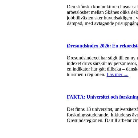
Den skånska konjunkturen ljusnar all
arbetslöshet mellan Skånes olika del
jobbtillväxten sker huvudsakligen i v
dämpad, med avtagande prisuppgångar
Øresundsindex 2026: En rekordsta
Øresundsindexet har stigit till en ny
indexet drivs särskilt av personresor
en indikator har gått tillbaka – dan
turismen i regionen.
Läs mer →
FAKTA: Universitet och forsknin
Det finns 13 universitet, universite
forskningsstuderande. Inkluderas äve
Öresundsregionen. Därtill arbetar ci