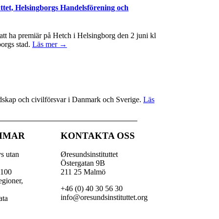
ttet, Helsingborgs Handelsförening och
t ha premiär på Hetch i Helsingborg den 2 juni kl
borgs stad.
Läs mer →
redskap och civilförsvar i Danmark och Sverige.
Läs
MMAR
KONTAKTA OSS
vs utan
Øresundsinstituttet
Östergatan 9B
 100
211 25 Malmö
egioner,
+46 (0) 40 30 56 30
,
info@oresundsinstituttet.org
ata