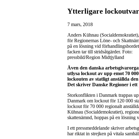
Ytterligare lockoutvar
7 mars, 2018
Anders Kühnau (Socialdemokratiet),
för Regionernas Löne- och Skattnä
på en lösning vid förhandlingsborde
facken tar till stridsåtgärder. Foto:
pressbild/Region Midtjylland
Även den danska arbetsgivarorgan
utlysa lockout av upp emot 70 000
lockouten av statligt anställda den
Det skriver Danske Regioner i ett
Storkonflikten i Danmark trappas upp
Danmark om lockout för 120 000 statl
lockout för 70 000 regionalt anställd
Kühnau (Socialdemokratiet), regione
skattenämnd, hoppas på en lösning vid
I ett pressmeddelande skriver arbets
har riktat in strejken på vitala samhä