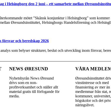
g i Helsingborg den 2 juni – ett samarbete mellan Øresundsinstitu
t återkommande mötet ”Skånsk konjunktur i Helsingborg” som kommer at
 mellan Øresundsinstituttet, Helsingborgs Handelsförening och Helsing
s försvar och beredskap 2026
y analys som belyser strukturer, beslut och utveckling inom försvar, be
T
NEWS ØRESUND
VÅRA MEDLE
Nyhetsbyrån News Øresund
Øresundsinstituttet dri
drivs som en non-
vinst­intresse och med
profitverksamhet och ställer allt
finansiering av mer än
material gratis till förfogande för
medlemmar från stat, r
media.
kommuner, universitet
högskolor och det priv
näringslivet.