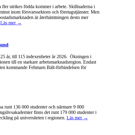
 fler utrikes födda kommer i arbete. Skillnaderna i
minst inom försvarssektorn och företagstjänster. Men
 På bostadsmarknaden är återhämtningen desto mer
.
Läs mer →
sund
e 25 år, till 115 indexenheter år 2026. Ökningen i
gionen till en starkare arbetsmarknadsregion. Endast
 av den kommande Fehmarn Bält-förbindelsen för
ssa runt 136 000 studenter och närmare 9 000
ngslivsakademier finns det runt 179 000 studenter i
eckling på universiteten i regionen.
Läs mer →