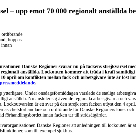
sel – upp emot 70 000 regionalt anställda b
 ordförande
mnd, hoppas
t innan
isationen Danske Regioner svarar nu på fackens strejkvarsel med
 regionalt anställda. Lockouten kommer att träda i kraft samtidig
 10 april om konflikten mellan fack och arbetsgivare inte är löst in
pressmeddelande
.
 ytterligare. Under onsdagsförmiddagen varslade de statliga arbetsgiva
igt anställda. Nu ansluter sig även de regionala arbetsgivarna och var
a. Lockoutvarslen är ett svar på den strejk som facken utlyst den 4 april
rnas chefsförhandlare och ordförande för Danske Regioners löne- och
 förhandlingsbordet innan facken tar till stridsåtgärder.
givarorganisationen Danske Regioner att anledningen till lockouten är at
llsfunktioner, som till exempel sjukhus.