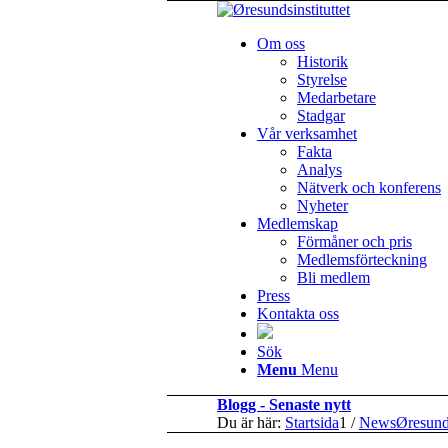
Om oss
Historik
Styrelse
Medarbetare
Stadgar
Vår verksamhet
Fakta
Analys
Nätverk och konferens
Nyheter
Medlemskap
Förmåner och pris
Medlemsförteckning
Bli medlem
Press
Kontakta oss
Sök
Menu
Menu
Blogg - Senaste nytt
Du är här:
Startsida
1
/
NewsØresun