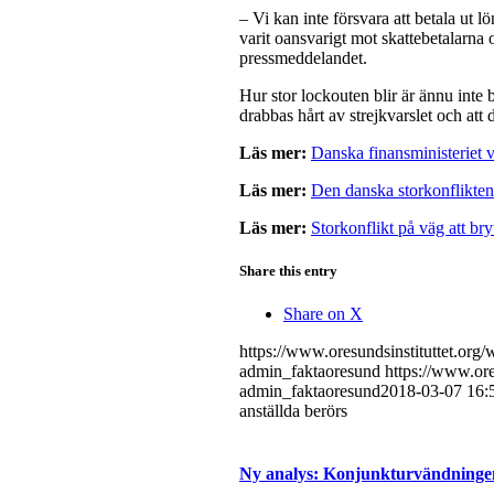
– Vi kan inte försvara att betala ut l
varit oansvarigt mot skattebetalarna
pressmeddelandet.
Hur stor lockouten blir är ännu inte
drabbas hårt av strejkvarslet och a
Läs mer:
Danska finansministeriet v
Läs mer:
Den danska storkonflikten
Läs mer:
Storkonflikt på väg att bry
Share this entry
Share on X
https://www.oresundsinstituttet.or
admin_faktaoresund
https://www.ore
admin_faktaoresund
2018-03-07 16:
anställda berörs
Ny analys: Konjunkturvändningen 