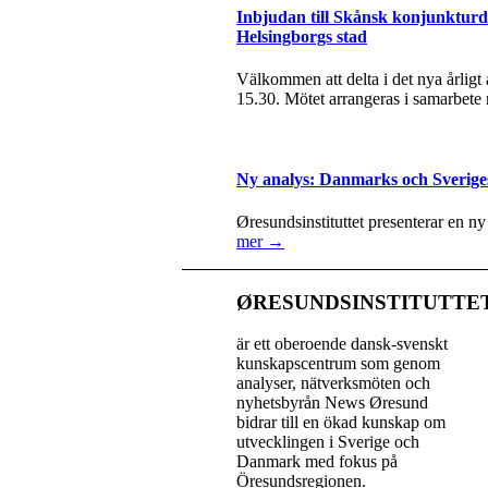
Inbjudan till Skånsk konjunkturda
Helsingborgs stad
Välkommen att delta i det nya årlig
15.30. Mötet arrangeras i samarbete
Ny analys: Danmarks och Sverige
Øresundsinstituttet presenterar en n
mer →
ØRESUNDSINSTITUTTE
är ett oberoende dansk-svenskt
kunskapscentrum som genom
analyser, nätverksmöten och
nyhetsbyrån News Øresund
bidrar till en ökad kunskap om
utvecklingen i Sverige och
Danmark med fokus på
Öresundsregionen.