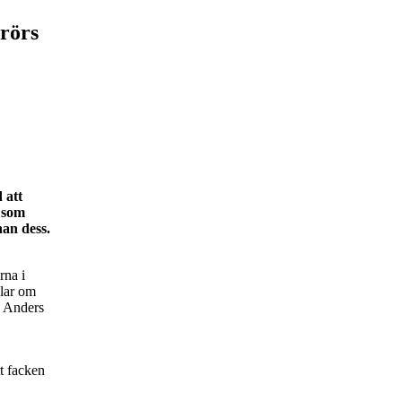
erörs
 att
t som
nan dess.
rna i
slar om
. Anders
t facken