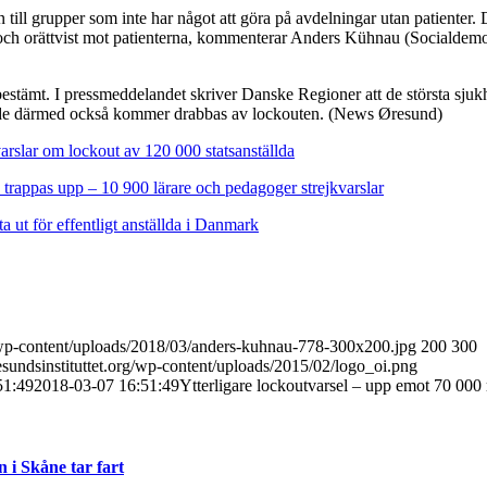
ön till grupper som inte har något att göra på avdelningar utan patienter.
 och orättvist mot patienterna, kommenterar Anders Kühnau (Socialdemok
 bestämt. I pressmeddelandet skriver Danske Regioner att de största sju
tt de därmed också kommer drabbas av lockouten. (News Øresund)
arslar om lockout av 120 000 statsanställda
 trappas upp – 10 900 lärare och pedagoger strejkvarslar
ta ut för effentligt anställda i Danmark
g/wp-content/uploads/2018/03/anders-kuhnau-778-300x200.jpg
200
300
sundsinstituttet.org/wp-content/uploads/2015/02/logo_oi.png
51:49
2018-03-07 16:51:49
Ytterligare lockoutvarsel – upp emot 70 000 
i Skåne tar fart