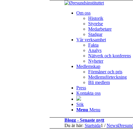
Om oss
Historik
Styrelse
Medarbetare
Stadgar
Vår verksamhet
Fakta
Analys
Nätverk och konferens
Nyheter
Medlemskap
Förmåner och pris
Medlemsförteckning
Bli medlem
Press
Kontakta oss
Sök
Menu
Menu
Blogg - Senaste nytt
Du är här:
Startsida
1
/
NewsØresun