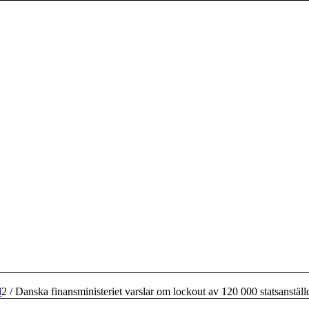
d
2
/
Danska finansministeriet varslar om lockout av 120 000 statsanställ