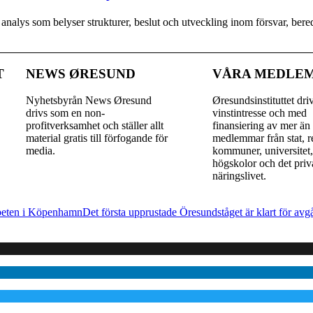
y analys som belyser strukturer, beslut och utveckling inom försvar, be
T
NEWS ØRESUND
VÅRA MEDLE
Nyhetsbyrån News Øresund
Øresundsinstituttet dri
drivs som en non-
vinst­intresse och med
profitverksamhet och ställer allt
finansiering av mer än
material gratis till förfogande för
medlemmar från stat, r
media.
kommuner, universitet
högskolor och det priv
näringslivet.
arbeten i Köpenhamn
Det första upprustade Öresundståget är klart för avg