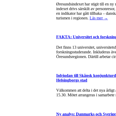
Øresundsindexet har stigit till en ny
indexet drivs särskilt av personresor
en indikator har gått tillbaka – dan
turismen i regionen.
Läs mer →
FAKTA: Universitet och forsknin
Det finns 13 universitet, universite
forskningsstuderande. Inkluderas äve
Öresundsregionen. Därtill arbetar ci
Inbjudan till Skånsk konjunkturda
Helsingborgs stad
Välkommen att delta i det nya årlig
15.30. Mötet arrangeras i samarbete
Ny analys: Danmarks och Sverige