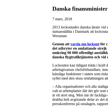
Danska finansministeri
7 mars, 2018
2013 lockoutades danska lärare vid 
statsanställda i Danmark att lockou
Wessman
Genom att
varsla om lockout
för c
det utbryter en omfattande strejk
omkring 90 000 offentligt anställ
danska flygtrafiktjänsten och vid
Lockouten kan tidigast träda i kraft de
arbetsgivarnas chefsförhandlare, inno
känsliga funktioner i staten som risk
syftet med den stora omfattningen att
– Alla organisationer och alla statli
valt ut arbetsplatser där det gör som 
är ett stort steg. Men när de facklig
drabba helt avgörande delar av det d
presskonferens på onsdagen, rappor