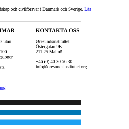
redskap och civilförsvar i Danmark och Sverige.
Läs
MMAR
KONTAKTA OSS
vs utan
Øresundsinstituttet
Östergatan 9B
 100
211 25 Malmö
egioner,
+46 (0) 40 30 56 30
,
info@oresundsinstituttet.org
ata
ång