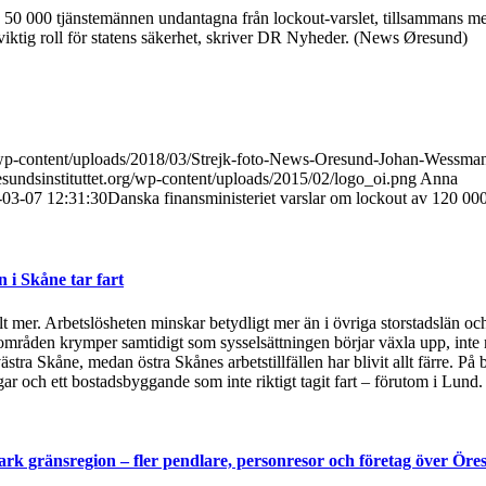
de 50 000 tjänstemännen undantagna från lockout-varslet, tillsammans 
viktig roll för statens säkerhet, skriver DR Nyheder. (News Øresund)
g/wp-content/uploads/2018/03/Strejk-foto-News-Oresund-Johan-Wessma
sundsinstituttet.org/wp-content/uploads/2015/02/logo_oi.png
Anna
-03-07 12:31:30
Danska finansministeriet varslar om lockout av 120 00
i Skåne tar fart
t mer. Arbetslösheten minskar betydligt mer än i övriga storstadslän och
områden krymper samtidigt som sysselsättningen börjar växla upp, inte 
ästra Skåne, medan östra Skånes arbetstillfällen har blivit allt färre.
 och ett bostadsbyggande som inte riktigt tagit fart – förutom i Lund
rk gränsregion – fler pendlare, personresor och företag över Öre