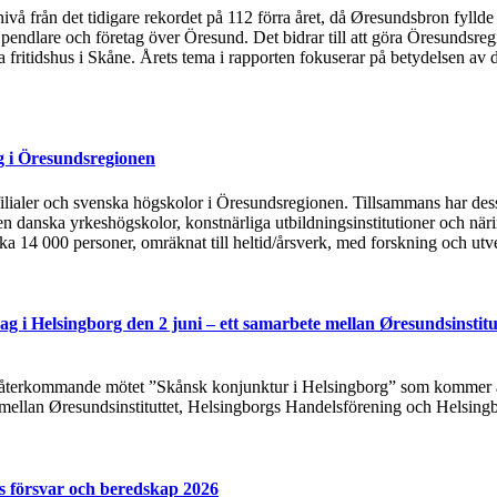
 nivå från det tidigare rekordet på 112 förra året, då Øresundsbron fylld
, pendlare och företag över Öresund. Det bidrar till att göra Öresundsre
ska fritidshus i Skåne. Årets tema i rapporten fokuserar på betydelsen
g i Öresundsregionen
tsfilialer och svenska högskolor i Öresundsregionen. Tillsammans har de
n danska yrkeshögskolor, konstnärliga utbildningsinstitutioner och näri
rka 14 000 personer, omräknat till heltid/årsverk, med forskning och utv
g i Helsingborg den 2 juni – ett samarbete mellan Øresundsinstitu
t återkommande mötet ”Skånsk konjunktur i Helsingborg” som kommer at
 mellan Øresundsinstituttet, Helsingborgs Handelsförening och Helsing
s försvar och beredskap 2026