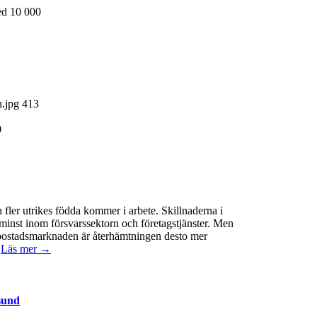
med 10 000
n.jpg
413
0
 fler utrikes födda kommer i arbete. Skillnaderna i
minst inom försvarssektorn och företagstjänster. Men
 På bostadsmarknaden är återhämtningen desto mer
.
Läs mer →
sund