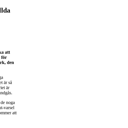
llda
ka att
 för
ark, den
ga
t är så
iet är
undgås.
t de noga
ut-varsel
kommer att