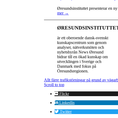
Øresundsinstituttet presenterar en n
mer →
ØRESUNDSINSTITUTTE
är ett oberoende dansk-svenskt
kunskapscentrum som genom
analyser, nätverksmöten och
nyhetsbyrån News Øresund
bidrar till en ökad kunskap om
utvecklingen i Sverige och
Danmark med fokus på
Öresundsregionen.
Allt färre trafikstörningar på grund av väg
Scroll to top
Flickr
LinkedIn
Twitter