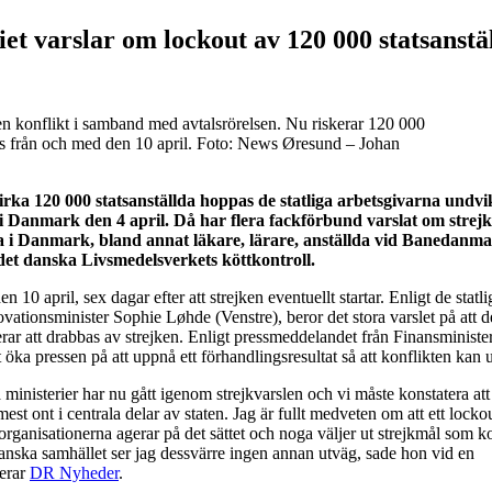
et varslar om lockout av 120 000 statsanstä
en konflikt i samband med avtalsrörelsen. Nu riskerar 120 000
tas från och med den 10 april. Foto: News Øresund – Johan
irka 120 000 statsanställda hoppas de statliga arbetsgivarna undvi
 i Danmark den 4 april. Då har flera fackförbund varslat om strejk
da i Danmark, bland annat läkare, lärare, anställda vid Banedanm
 det danska Livsmedelsverkets köttkontroll.
n 10 april, sex dagar efter att strejken eventuellt startar. Enligt de statli
vationsminister Sophie Løhde (Venstre), beror det stora varslet på att de
erar att drabbas av strejken. Enligt pressmeddelandet från Finansminister
 öka pressen på att uppnå ett förhandlingsresultat så att konflikten kan 
ga ministerier har nu gått igenom strejkvarslen och vi måste konstatera at
mest ont i centrala delar av staten. Jag är fullt medveten om att ett locko
a organisationerna agerar på det sättet och noga väljer ut strejkmål som 
anska samhället ser jag dessvärre ingen annan utväg, sade hon vid en
terar
DR Nyheder
.