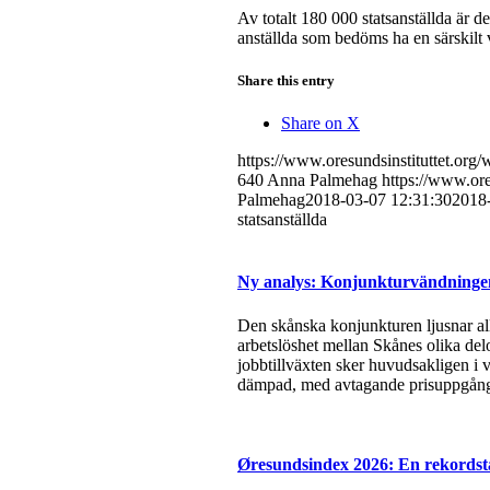
Av totalt 180 000 statsanställda är 
anställda som bedöms ha en särskilt 
Share this entry
Share on X
https://www.oresundsinstituttet.or
640
Anna Palmehag
https://www.ore
Palmehag
2018-03-07 12:31:30
2018
statsanställda
Ny analys: Konjunkturvändningen 
Den skånska konjunkturen ljusnar all
arbetslöshet mellan Skånes olika del
jobbtillväxten sker huvudsakligen i v
dämpad, med avtagande prisuppgångar
Øresundsindex 2026: En rekordsta