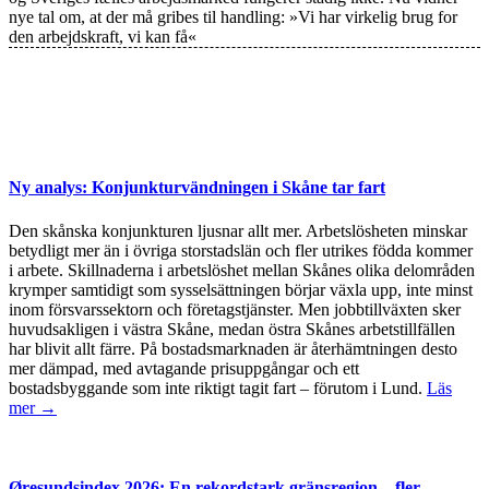
nye tal om, at der må gribes til handling: »Vi har virkelig brug for
den arbejdskraft, vi kan få«
Ny analys: Konjunkturvändningen i Skåne tar fart
Den skånska konjunkturen ljusnar allt mer. Arbetslösheten minskar
betydligt mer än i övriga storstadslän och fler utrikes födda kommer
i arbete. Skillnaderna i arbetslöshet mellan Skånes olika delområden
krymper samtidigt som sysselsättningen börjar växla upp, inte minst
inom försvarssektorn och företagstjänster. Men jobbtillväxten sker
huvudsakligen i västra Skåne, medan östra Skånes arbetstillfällen
har blivit allt färre. På bostadsmarknaden är återhämtningen desto
mer dämpad, med avtagande prisuppgångar och ett
bostadsbyggande som inte riktigt tagit fart – förutom i Lund.
Läs
mer →
Øresundsindex 2026: En rekordstark gränsregion – fler