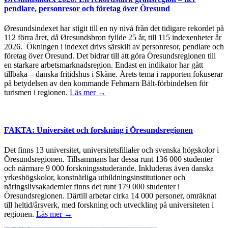
pendlare, personresor och företag över Öresund
Øresundsindexet har stigit till en ny nivå från det tidigare rekordet på
112 förra året, då Øresundsbron fyllde 25 år, till 115 indexenheter år
2026. Ökningen i indexet drivs särskilt av personresor, pendlare och
företag över Öresund. Det bidrar till att göra Öresundsregionen till
en starkare arbetsmarknadsregion. Endast en indikator har gått
tillbaka – danska fritidshus i Skåne. Årets tema i rapporten fokuserar
på betydelsen av den kommande Fehmarn Bält-förbindelsen för
turismen i regionen.
Läs mer →
FAKTA: Universitet och forskning i Öresundsregionen
Det finns 13 universitet, universitetsfilialer och svenska högskolor i
Öresundsregionen. Tillsammans har dessa runt 136 000 studenter
och närmare 9 000 forskningsstuderande. Inkluderas även danska
yrkeshögskolor, konstnärliga utbildningsinstitutioner och
näringslivsakademier finns det runt 179 000 studenter i
Öresundsregionen. Därtill arbetar cirka 14 000 personer, omräknat
till heltid/årsverk, med forskning och utveckling på universiteten i
regionen.
Läs mer →