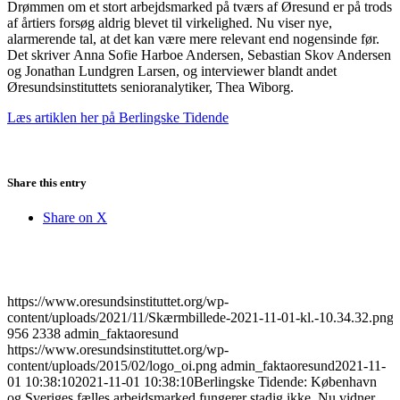
Drømmen om et stort arbejdsmarked på tværs af Øresund er på trods
af årtiers forsøg aldrig blevet til virkelighed. Nu viser nye,
alarmerende tal, at det kan være mere relevant end nogensinde før.
Det skriver Anna Sofie Harboe Andersen, Sebastian Skov Andersen
og Jonathan Lundgren Larsen, og interviewer blandt andet
Øresundsinstituttets senioranalytiker, Thea Wiborg.
Læs artiklen her på Berlingske Tidende
Share this entry
Share on X
https://www.oresundsinstituttet.org/wp-
content/uploads/2021/11/Skærmbillede-2021-11-01-kl.-10.34.32.png
956
2338
admin_faktaoresund
https://www.oresundsinstituttet.org/wp-
content/uploads/2015/02/logo_oi.png
admin_faktaoresund
2021-11-
01 10:38:10
2021-11-01 10:38:10
Berlingske Tidende: København
og Sveriges fælles arbejdsmarked fungerer stadig ikke. Nu vidner