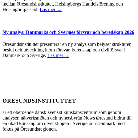
mellan Øresundsinstituttet, Helsingborgs Handelsförening och
Helsingborgs stad.
Läs mer →
Ny analys: Danmarks och Sveriges försvar och beredskap 2026
Øresundsinstituttet presenterar en ny analys som belyser strukturer,
beslut och utveckling inom försvar, beredskap och civilförsvar i
Danmark och Sverige.
Läs mer →
ØRESUNDSINSTITUTTET
är ett oberoende dansk-svenskt kunskapscentrum som genom
analyser, nätverksmöten och nyhetsbyrån News Øresund bidrar till
en ökad kunskap om utvecklingen i Sverige och Danmark med
fokus på Öresundsregionen.