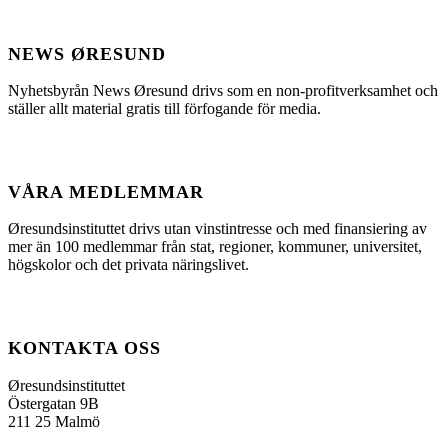
NEWS ØRESUND
Nyhetsbyrån News Øresund drivs som en non-profitverksamhet och
ställer allt material gratis till förfogande för media.
VÅRA MEDLEMMAR
Øresundsinstituttet drivs utan vinst­intresse och med finansiering av
mer än 100 medlemmar från stat, regioner, kommuner, universitet,
högskolor och det privata näringslivet.
KONTAKTA OSS
Øresundsinstituttet
Östergatan 9B
211 25 Malmö