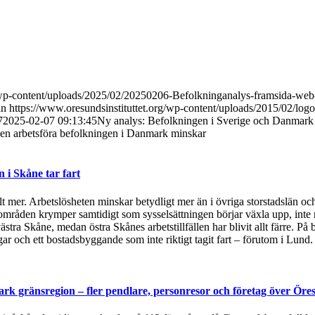
g/wp-content/uploads/2025/02/20250206-Befolkninganalys-framsida-web
an
https://www.oresundsinstituttet.org/wp-content/uploads/2015/02/log
7
2025-02-07 09:13:45
Ny analys: Befolkningen i Sverige och Danmark
 den arbetsföra befolkningen i Danmark minskar
i Skåne tar fart
t mer. Arbetslösheten minskar betydligt mer än i övriga storstadslän och
områden krymper samtidigt som sysselsättningen börjar växla upp, inte 
ästra Skåne, medan östra Skånes arbetstillfällen har blivit allt färre.
 och ett bostadsbyggande som inte riktigt tagit fart – förutom i Lund
rk gränsregion – fler pendlare, personresor och företag över Öre