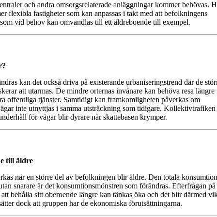
ntraler och andra omsorgsrelaterade anläggningar kommer behövas. Hä
er flexibla fastigheter som kan anpassas i takt med att befolkningens
som vid behov kan omvandlas till ett äldreboende till exempel.
r?
ras kan det också driva på existerande urbaniseringstrend där de stör
kerar att utarmas. De mindre orternas invånare kan behöva resa längre f
dra offentliga tjänster. Samtidigt kan framkomligheten påverkas om
ägar inte utnyttjas i samma utsträckning som tidigare. Kollektivtrafiken
underhåll för vägar blir dyrare när skattebasen krymper.
 till äldre
kas när en större del av befolkningen blir äldre. Den totala konsumtio
utan snarare är det konsumtionsmönstren som förändras. Efterfrågan på
 att behålla sitt oberoende längre kan tänkas öka och det blir därmed vikt
tsätter dock att gruppen har de ekonomiska förutsättningarna.