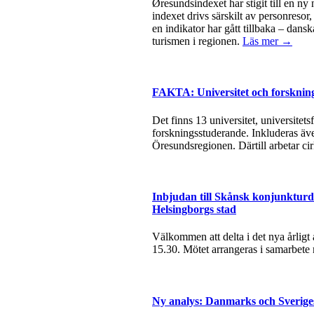
Øresundsindexet har stigit till en ny
indexet drivs särskilt av personresor
en indikator har gått tillbaka – dan
turismen i regionen.
Läs mer →
FAKTA: Universitet och forsknin
Det finns 13 universitet, universite
forskningsstuderande. Inkluderas äve
Öresundsregionen. Därtill arbetar ci
Inbjudan till Skånsk konjunkturda
Helsingborgs stad
Välkommen att delta i det nya årlig
15.30. Mötet arrangeras i samarbete
Ny analys: Danmarks och Sverige