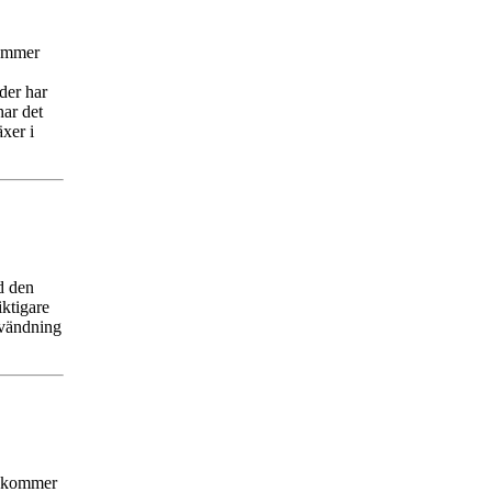
kommer
der har
har det
äxer i
d den
iktigare
användning
or kommer