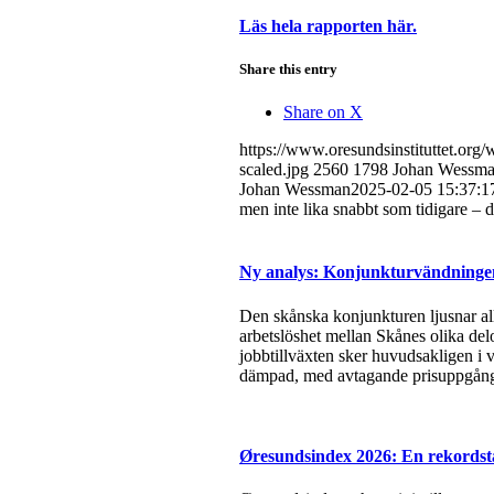
Läs hela rapporten här.
Share this entry
Share on X
https://www.oresundsinstituttet.or
scaled.jpg
2560
1798
Johan Wessm
Johan Wessman
2025-02-05 15:37:1
men inte lika snabbt som tidigare –
Ny analys: Konjunkturvändningen 
Den skånska konjunkturen ljusnar all
arbetslöshet mellan Skånes olika del
jobbtillväxten sker huvudsakligen i v
dämpad, med avtagande prisuppgångar
Øresundsindex 2026: En rekordsta