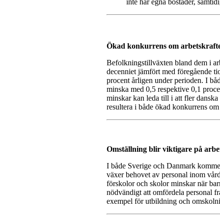
inte har egna bostäder, samtid
Ökad konkurrens om arbetskraften
Befolkningstillväxten bland dem i ar
decenniet jämfört med föregående ti
procent årligen under perioden. I b
minska med 0,5 respektive 0,1 proce
minskar kan leda till i att fler danska
resultera i både ökad konkurrens om
Omställning blir viktigare på ar
I både Sverige och Danmark kommer a
växer behovet av personal inom vård
förskolor och skolor minskar när bar
nödvändigt att omfördela personal frå
exempel för utbildning och omskolni