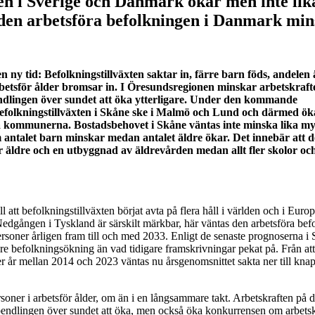
en i Sverige och Danmark ökar men inte lik
 den arbetsföra befolkningen i Danmark mi
 ny tid: Befolkningstillväxten saktar in, färre barn föds, andelen 
rbetsför ålder bromsar in. I Öresundsregionen minskar
arbetskraft
endlingen över sundet att öka ytterligare. Under den kommande
befolkningstillväxten i Skåne ske i Malmö och Lund och därmed ök
a kommunerna. Bostadsbehovet i Skåne väntas inte minska lika m
m antalet barn minskar medan antalet äldre ökar. Det innebär att d
r äldre och en utbyggnad av äldrevården medan allt fler skolor oc
ll att befolkningstillväxten börjat avta på flera håll i världen och i Euro
edgången i Tyskland är särskilt märkbar, här väntas den arbetsföra be
soner årligen fram till och med 2033. Enligt de senaste prognoserna i 
e befolkningsökning än vad tidigare framskrivningar pekat på. Från att
r år mellan 2014 och 2023 väntas nu årsgenomsnittet sakta ner till kna
ersoner i arbetsför ålder, om än i en långsammare takt. Arbetskraften på 
 pendlingen över sundet att öka, men också öka konkurrensen om arbetsk