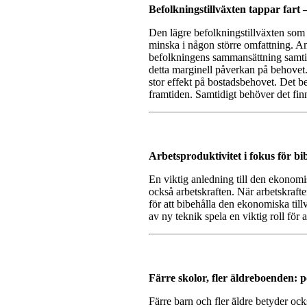
Befolkningstillväxten tappar fart 
Den lägre befolkningstillväxten som 
minska i någon större omfattning. An
befolkningens sammansättning samtid
detta marginell påverkan på behovet.
stor effekt på bostadsbehovet. Det be
framtiden. Samtidigt behöver det finn
Arbetsproduktivitet i fokus för bi
En viktig anledning till den ekonomi
också arbetskraften. När arbetskrafte
för att bibehålla den ekonomiska till
av ny teknik spela en viktig roll för 
Färre skolor, fler äldreboenden: po
Färre barn och fler äldre betyder oc