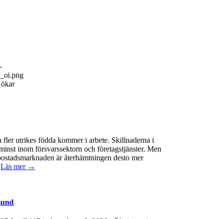
-
o_oi.png
 ökar
 fler utrikes födda kommer i arbete. Skillnaderna i
minst inom försvarssektorn och företagstjänster. Men
 På bostadsmarknaden är återhämtningen desto mer
.
Läs mer →
sund