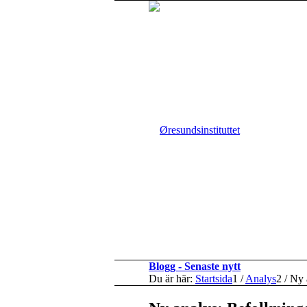
Blogg - Senaste nytt
Du är här:
Startsida
1
/
Analys
2
/
Ny 