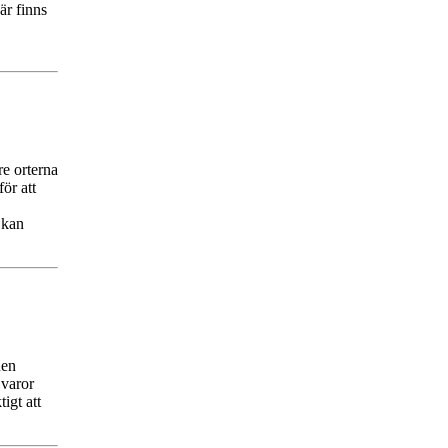
r finns
re orterna
ör att
 kan
nen
 varor
igt att