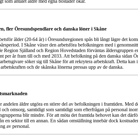
igt som antalet äldre med egna bostäder ökar.
, fler Öresundspendlare och danska löner i Skåne
betsför ålder (20-64 år) i Öresundsregionen spås bli långt lägre det k
oårsperiod. I Skåne växer den arbetsföra befolkningen med i genomsnitt
åde Region Själland och Region Hovedstaden förväntas åldersgruppen em
nt per år fram till och med 2033. Att befolkning på den danska sidan 
 arbetsgivare söker sig till Skåne för att rekrytera arbetskraft. Detta kan i
 arbetskraften och de skånska lönerna pressas upp av de danska.
betsmarknaden
ndelen äldre utgöra en större del av befolkningen i framtiden. Med d
 och omsorg, samtidigt som samtidigt som efterfrågan på personal ino
ngrupperna blir mindre. För att möta det framtida behovet kan det därför
n en sektor till en annan. En sådan omställning innebär dock kostnader, 
ng av personal.