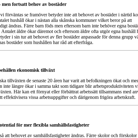
– men fortsatt behov av bostäder
vi förväntas se framöver betyder inte att behovet av bostäder i närtid 
talet hushåll ökar i nästan alla skånska kommuner vilket beror på att
igt ändras. Färre barn föds men eftersom barn inte behöver egna bostä
 Antalet äldre ökar däremot och eftersom äldre ofta utgör egna hushåll 
tyder i sin tur att behovet av fler bostäder anpassade för denna grupp v
as bostäder som hushållen har råd att efterfråga.
behållen ekonomisk tillväxt
ska tillväxten de senaste 20 åren har varit att befolkningen ökat och me
n inte längre ökar i samma takt som tidigare blir arbetsproduktiviteten v
växten. Här kan ett förnyat eller förbättrat arbetssätt tillsammans med 
att effektivisera vissa arbetsuppgifter och därigenom frigöra arbetskraft.
tential för mer flexibla samhällsfastigheter
kså att behovet av samhällsfastigheter ändras. Färre skolor och förskol