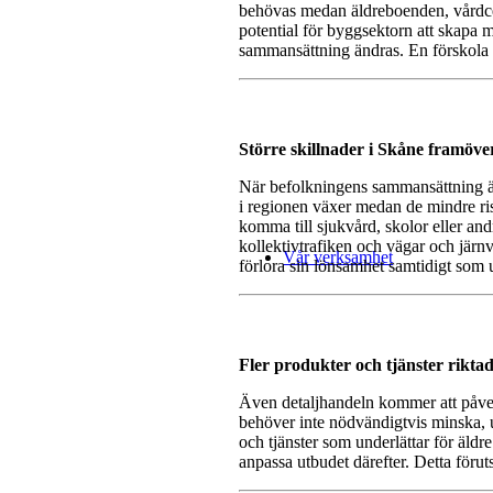
behövas medan äldreboenden, vårdce
potential för byggsektorn att skapa m
sammansättning ändras. En förskola 
Större skillnader i Skåne framöve
När befolkningens sammansättning änd
i regionen växer medan de mindre ris
komma till sjukvård, skolor eller an
kollektivtrafiken och vägar och järnv
Vår verksamhet
förlora sin lönsamhet samtidigt som 
Fler produkter och tjänster riktade
Även detaljhandeln kommer att påver
behöver inte nödvändigtvis minska, 
och tjänster som underlättar för äldre
anpassa utbudet därefter. Detta föru