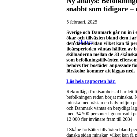
Ny analys: Befolkning
snabbt som tidigare –
5 februari, 2025
Sverige och Danmark går nu in i en
ökar och tillväxten bland dem i a
Om oss
den danska sidan vilket kan få p
tioårsperioden väntas hälften av 
skillnaderna mellan de 33 skånsk
som befolkningstillväxten efterso
behövs fler bostäder anpassade fö
förskolor kommer att läggas ned.
Läs hela rapporten här.
Rekordlåga fruktsamhetstal har lett ti
befolkningen redan börjat minskat. N
minska med nästan en halv miljon per
och Danmark väntas en betydligt lägr
med 34 500 personer i genomsnitt pe
12 000 fler invånare fram till 2034.
I Skåne fortsätter tillväxten bland p
danska sidan minskar, vilket kan få