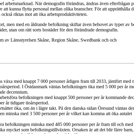
ibel arbetsmarknad. När demografin förändras, ändras även efterfrågan p
are att kunna flytta personal mellan olika branscher. För att upprätthålla 
också riktas mot att öka arbetsproduktiviteten.
tort, men med en åldrande befolkning skiftar även behovet av typer av b
äder, utan om rätt sorts bostäder för den förändrade demografin.
fram av Länsstyrelsen Skåne, Region Skåne, Swedbank och och
s växa med knappt 7 000 personer årligen fram till 2033, jämfört med 
ioårsperiod. I Östdanmark väntas befolkningen öka med 5 000 per år m
ende decennium.
arbetsföra befolkningen med knappt 500 personer per år kommande de
r år tidigare tioårsperiod.
ortsätter öka, om än i lägre takt. På den danska sidan Öresund väntas de
gen minska med 3 500 personer per år vilket kan komma att öka antalet
öra befolkningen minska med 485 000 personer per år fram till och med
ka mycket som befolkningstillväxten. Orsaken är att det blir färre barn