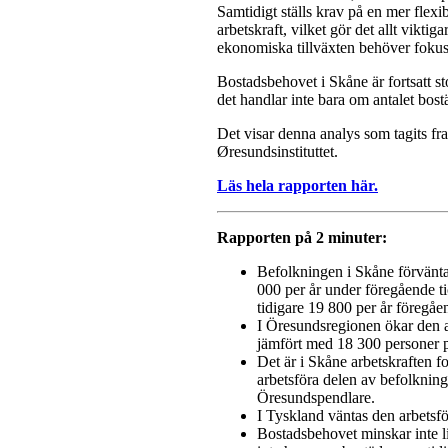
Samtidigt ställs krav på en mer flex
arbetskraft, vilket gör det allt viktig
ekonomiska tillväxten behöver fokus 
Bostadsbehovet i Skåne är fortsatt s
det handlar inte bara om antalet bost
Det visar denna analys som tagits 
Øresundsinstituttet.
Läs hela rapporten här.
Rapporten på 2 minuter:
Befolkningen i Skåne förvänta
000 per år under föregående t
tidigare 19 800 per år föregå
I Öresundsregionen ökar den 
jämfört med 18 300 personer pe
Det är i Skåne arbetskraften f
arbetsföra delen av befolknin
Öresundspendlare.
I Tyskland väntas den arbetsf
Bostadsbehovet minskar inte li