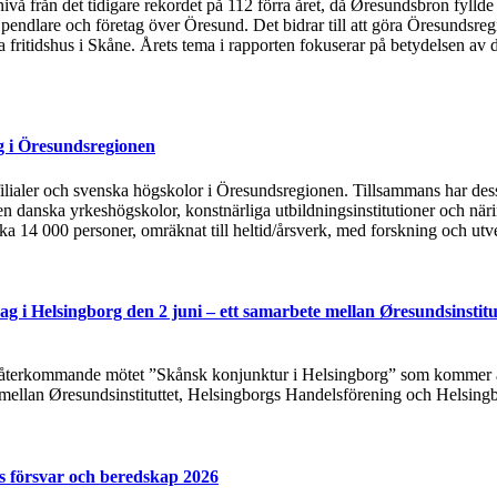
 nivå från det tidigare rekordet på 112 förra året, då Øresundsbron fylld
, pendlare och företag över Öresund. Det bidrar till att göra Öresundsre
ska fritidshus i Skåne. Årets tema i rapporten fokuserar på betydelsen
g i Öresundsregionen
tsfilialer och svenska högskolor i Öresundsregionen. Tillsammans har de
n danska yrkeshögskolor, konstnärliga utbildningsinstitutioner och näri
rka 14 000 personer, omräknat till heltid/årsverk, med forskning och utv
g i Helsingborg den 2 juni – ett samarbete mellan Øresundsinstitu
t återkommande mötet ”Skånsk konjunktur i Helsingborg” som kommer at
 mellan Øresundsinstituttet, Helsingborgs Handelsförening och Helsing
s försvar och beredskap 2026