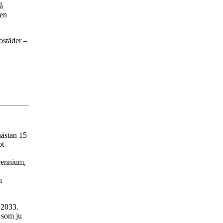
å
den
ostäder –
nästan 15
ot
cennium,
n
 2033.
, som ju