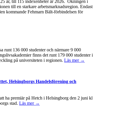
e 25 år, till 115 indexenheter år 2026. Ökningen i
gionen till en starkare arbetsmarknadsregion. Endast
 av den kommande Fehmarn Bält-förbindelsen för
ssa runt 136 000 studenter och närmare 9 000
ngslivsakademier finns det runt 179 000 studenter i
eckling på universiteten i regionen.
Läs mer →
ttet, Helsingborgs Handelsförening och
t ha premiär på Hetch i Helsingborg den 2 juni kl
borgs stad.
Läs mer →