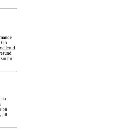
ommande
 0,5
ellertid
Öresund
 sin tur
etta
m
 bli
till