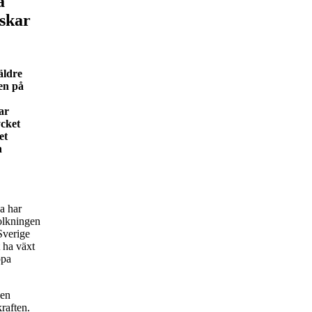
a
nskar
äldre
en på
ar
ycket
et
h
pa har
folkningen
Sverige
 ha växt
ppa
den
raften.