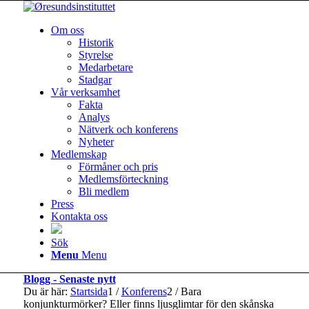
Om oss
Historik
Styrelse
Medarbetare
Stadgar
Vår verksamhet
Fakta
Analys
Nätverk och konferens
Nyheter
Medlemskap
Förmåner och pris
Medlemsförteckning
Bli medlem
Press
Kontakta oss
Sök
Menu
Menu
Blogg - Senaste nytt
Du är här:
Startsida
1
/
Konferens
2
/
Bara
konjunkturmörker? Eller finns ljusglimtar för den skånska