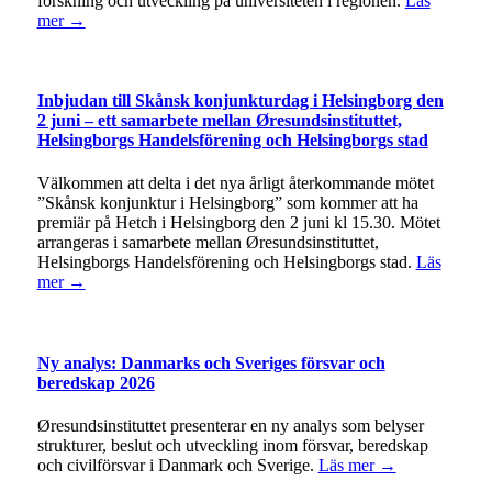
forskning och utveckling på universiteten i regionen.
Läs
mer →
Inbjudan till Skånsk konjunkturdag i Helsingborg den
2 juni – ett samarbete mellan Øresundsinstituttet,
Helsingborgs Handelsförening och Helsingborgs stad
Välkommen att delta i det nya årligt återkommande mötet
”Skånsk konjunktur i Helsingborg” som kommer att ha
premiär på Hetch i Helsingborg den 2 juni kl 15.30. Mötet
arrangeras i samarbete mellan Øresundsinstituttet,
Helsingborgs Handelsförening och Helsingborgs stad.
Läs
mer →
Ny analys: Danmarks och Sveriges försvar och
beredskap 2026
Øresundsinstituttet presenterar en ny analys som belyser
strukturer, beslut och utveckling inom försvar, beredskap
och civilförsvar i Danmark och Sverige.
Läs mer →