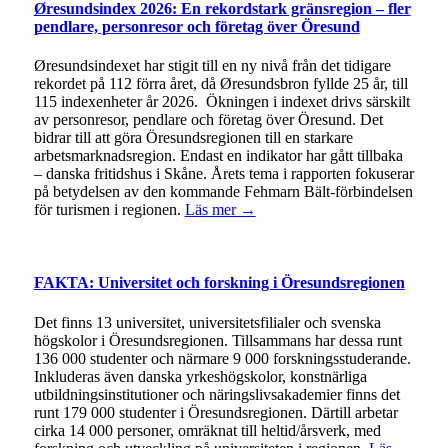
Øresundsindex 2026: En rekordstark gränsregion – fler
pendlare, personresor och företag över Öresund
Øresundsindexet har stigit till en ny nivå från det tidigare
rekordet på 112 förra året, då Øresundsbron fyllde 25 år, till
115 indexenheter år 2026. Ökningen i indexet drivs särskilt
av personresor, pendlare och företag över Öresund. Det
bidrar till att göra Öresundsregionen till en starkare
arbetsmarknadsregion. Endast en indikator har gått tillbaka
– danska fritidshus i Skåne. Årets tema i rapporten fokuserar
på betydelsen av den kommande Fehmarn Bält-förbindelsen
för turismen i regionen.
Läs mer →
FAKTA: Universitet och forskning i Öresundsregionen
Det finns 13 universitet, universitetsfilialer och svenska
högskolor i Öresundsregionen. Tillsammans har dessa runt
136 000 studenter och närmare 9 000 forskningsstuderande.
Inkluderas även danska yrkeshögskolor, konstnärliga
utbildningsinstitutioner och näringslivsakademier finns det
runt 179 000 studenter i Öresundsregionen. Därtill arbetar
cirka 14 000 personer, omräknat till heltid/årsverk, med