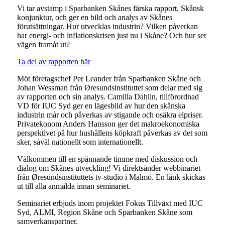
Vi tar avstamp i Sparbanken Skånes färska rapport, Skånsk
konjunktur, och ger en bild och analys av Skånes
förutsättningar. Hur utvecklas industrin? Vilken påverkan
har energi- och inflationskrisen just nu i Skåne? Och hur ser
vägen framåt ut?
Ta del av rapporten här
Möt företagschef Per Leander från Sparbanken Skåne och
Johan Wessman från Øresundsinstituttet som delar med sig
av rapporten och sin analys. Camilla Dahlin, tillförordnad
VD för IUC Syd ger en lägesbild av hur den skånska
industrin mår och påverkas av stigande och osäkra elpriser.
Privatekonom Anders Hansson ger det makroekonomiska
perspektivet på hur hushållens köpkraft påverkas av det som
sker, såväl nationellt som internationellt.
Välkommen till en spännande timme med diskussion och
dialog om Skånes utveckling! Vi direktsänder webbinariet
från Øresundsinstituttets tv-studio i Malmö. En länk skickas
ut till alla anmälda innan seminariet.
Seminariet erbjuds inom projektet Fokus Tillväxt med IUC
Syd, ALMI, Region Skåne och Sparbanken Skåne som
samverkanspartner.