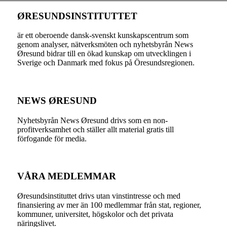
ØRESUNDSINSTITUTTET
är ett oberoende dansk-svenskt kunskapscentrum som
genom analyser, nätverksmöten och nyhetsbyrån News
Øresund bidrar till en ökad kunskap om utvecklingen i
Sverige och Danmark med fokus på Öresundsregionen.
NEWS ØRESUND
Nyhetsbyrån News Øresund drivs som en non-
profitverksamhet och ställer allt material gratis till
förfogande för media.
VÅRA MEDLEMMAR
Øresundsinstituttet drivs utan vinst­intresse och med
finansiering av mer än 100 medlemmar från stat, regioner,
kommuner, universitet, högskolor och det privata
näringslivet.