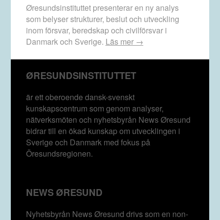
Øresundsinstituttet presenterar en ny analys
som belyser strukturer, beslut och utveckling
inom försvar, beredskap och civilförsvar i
Danmark och Sverige.
Läs mer →
ØRESUNDSINSTITUTTET
är ett oberoende dansk-svenskt
kunskapscentrum som genom analyser,
nätverksmöten och nyhetsbyrån News Øresund
bidrar till en ökad kunskap om utvecklingen i
Sverige och Danmark med fokus på
Öresundsregionen.
NEWS ØRESUND
Nyhetsbyrån News Øresund drivs som en non-