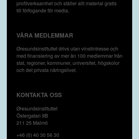
profitverksamhet och ställer allt material gratis
till förfogande för media.
VÅRA MEDLEMMAR
Øresundsinstituttet drivs utan vinst­intresse och
med finansiering av mer än 100 medlemmar från
stat, regioner, kommuner, universitet, högskolor
och det privata näringslivet.
KONTAKTA OSS
Øresundsinstituttet
Östergatan 9B
211 25 Malmö
+46 (0) 40 30 56 30