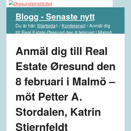
Blogg - Senaste nytt
Du är här:
Startsida
1
/
Konferens
2
/
Anmäl dig
till Real Estate Øresund den 8 februari i Malmö
– möt Pet...
Anmäl dig till Real
Estate Øresund den
8 februari i Malmö –
möt Petter A.
Stordalen, Katrin
Stjernfeldt