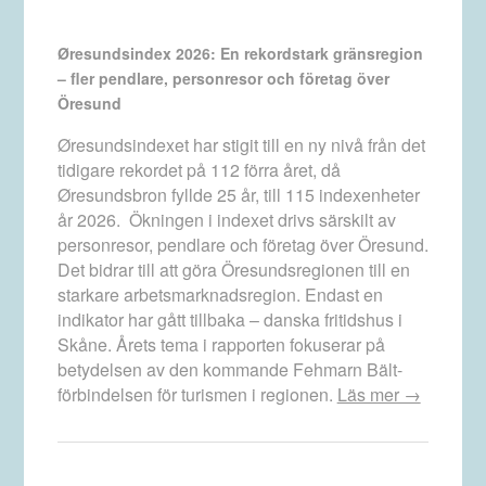
Øresundsindex 2026: En rekordstark gränsregion
– fler pendlare, personresor och företag över
Öresund
Øresundsindexet har stigit till en ny nivå från det
tidigare rekordet på 112 förra året, då
Øresundsbron fyllde 25 år, till 115 indexenheter
år 2026. Ökningen i indexet drivs särskilt av
personresor, pendlare och företag över Öresund.
Det bidrar till att göra Öresundsregionen till en
starkare arbetsmarknadsregion. Endast en
indikator har gått tillbaka – danska fritidshus i
Skåne. Årets tema i rapporten fokuserar på
betydelsen av den kommande Fehmarn Bält-
förbindelsen för turismen i regionen.
Läs mer →