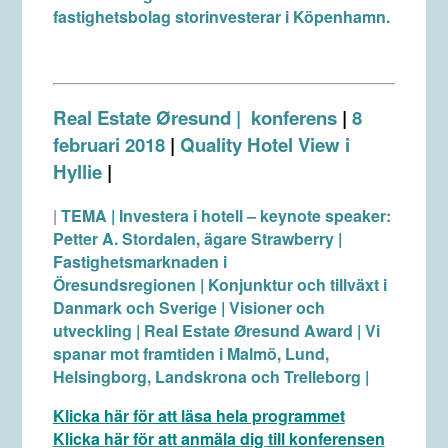
fastighetsbolag storinvesterar i Köpenhamn.
Real Estate Øresund
|
konferens
|
8
februari 2018
|
Quality Hotel View i
Hyllie
|
|
TEMA
| Investera i hotell – keynote speaker:
Petter A. Stordalen, ägare Strawberry |
Fastighetsmarknaden i
Öresundsregionen | Konjunktur och tillväxt i
Danmark och Sverige |
Visioner och
utveckling | Real Estate Øresund Award | Vi
spanar mot framtiden i Malmö, Lund,
Helsingborg, Landskrona och Trelleborg |
Klicka här för att läsa hela programmet
Klicka här för att anmäla dig till konferensen