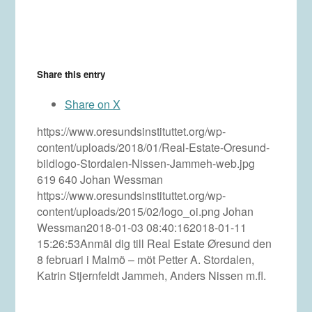
Share this entry
Share on X
https://www.oresundsinstituttet.org/wp-
content/uploads/2018/01/Real-Estate-Oresund-
bildlogo-Stordalen-Nissen-Jammeh-web.jpg
619
640
Johan Wessman
https://www.oresundsinstituttet.org/wp-
content/uploads/2015/02/logo_oi.png
Johan
Wessman
2018-01-03 08:40:16
2018-01-11
15:26:53
Anmäl dig till Real Estate Øresund den
8 februari i Malmö – möt Petter A. Stordalen,
Katrin Stjernfeldt Jammeh, Anders Nissen m.fl.