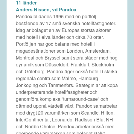
11 länder
Anders Nissen, vd Pandox
Pandox bildades 1995 med en portfölj
bestående av 17 små svenska hotellfastigheter.
Idag är bolaget en av Europas största aktörer
med hotell i elva länder och cirka 70 orter.
Portföljen har god balans med hotell i
megadestinationer som London, Amsterdam,
Montreal och Bryssel samt stora städer med hög
dynamik som Düsseldorf, Frankfurt, Stockholm
och Göteborg. Pandox äger också hotell i starka
regionala centra som Malmö, Hamburg
Jönköping och Tammerfors. Strategin är att köpa
underpresterande hotellfastigheter och
genomföra komplexa ”turnaround-case” och
därmed uppnå värdetillväxt. Pandox samarbetar
med drygt 20 varumärken som Scandic, Hilton,
InterContinental, Leonardo, Radisson Blu, NH
och Nordic Choice. Pandox arbetar också med
oberoende varumärken som bolaget självt