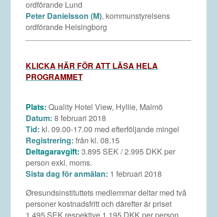
ordförande Lund
Peter Danielsson (M)
, kommunstyrelsens
ordförande Helsingborg
KLICKA HÄR FÖR ATT LÄSA HELA
PROGRAMMET
Plats:
Quality Hotel View, Hyllie, Malmö
Datum:
8 februari 2018
Tid:
kl. 09.00-17.00 med efterföljande mingel
Registrering:
från kl. 08.15
Deltagaravgift:
3.895 SEK / 2.995 DKK per
person exkl. moms.
Sista dag för anmälan:
1 februari 2018
Øresundsinstituttets medlemmar deltar med två
personer kostnadsfritt och därefter är priset
1.495 SEK respektive 1.195 DKK per person