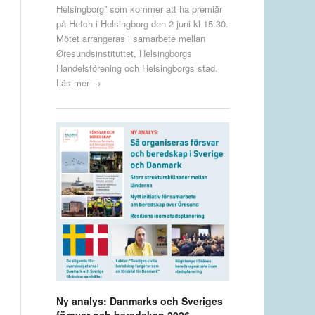
Helsingborg” som kommer att ha premiär
på Hetch i Helsingborg den 2 juni kl 15.30.
Mötet arrangeras i samarbete mellan
Øresundsinstituttet, Helsingborgs
Handelsförening och Helsingborgs stad.
Läs mer →
Ny analys: Danmarks och Sveriges