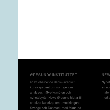
ØRESUNDSINSTITUTTET
NEW
är ett oberoende dansk-svenskt
Nyhet
kunskapscentrum som genom
en non
analyser, nätverksmöten och
materi
nyhetsbyrån News Øresund bidrar till
media
en ökad kunskap om utvecklingen i
Sverige och Danmark med fokus på