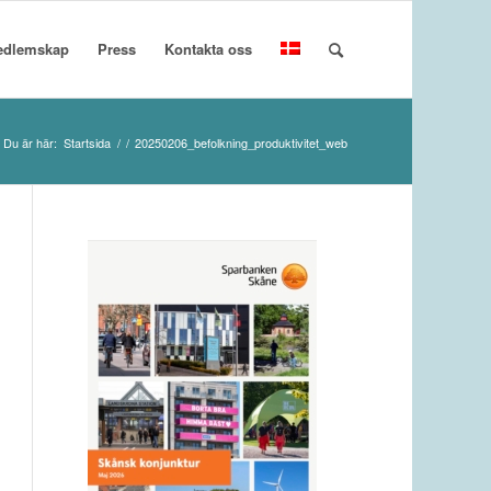
edlemskap
Press
Kontakta oss
Du är här:
Startsida
/
/
20250206_befolkning_produktivitet_web