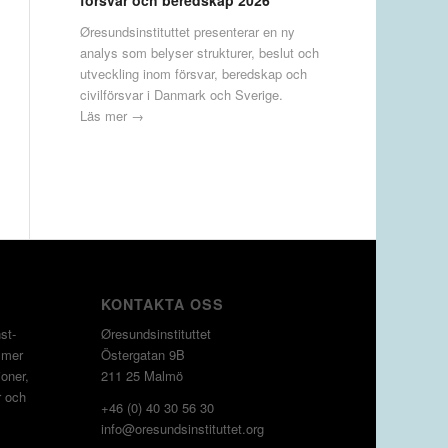
försvar och beredskap 2026
Øresundsinstituttet presenterar en ny
analys som belyser strukturer, beslut och
utveckling inom försvar, beredskap och
civilförsvar i Danmark och Sverige.
Läs mer →
KONTAKTA OSS
st­
Øresundsinstituttet
 mer
Östergatan 9B
oner,
211 25 Malmö
r och
+46 (0) 40 30 56 30
info@oresundsinstituttet.org