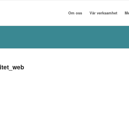
Om oss
Vår verksamhet
M
itet_web