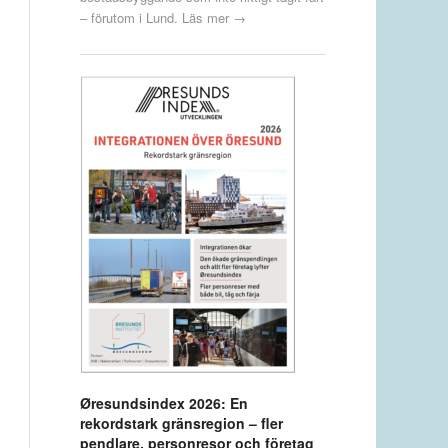
– förutom i Lund.
Läs mer →
Øresundsindex 2026: En
rekordstark gränsregion – fler
pendlare, personresor och företag