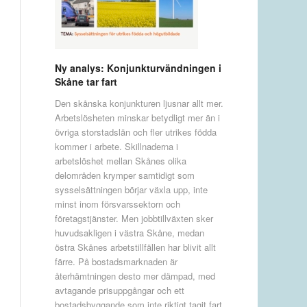
Ny analys: Konjunkturvändningen i
Skåne tar fart
Den skånska konjunkturen ljusnar allt mer.
Arbetslösheten minskar betydligt mer än i
övriga storstadslän och fler utrikes födda
kommer i arbete. Skillnaderna i
arbetslöshet mellan Skånes olika
delområden krymper samtidigt som
sysselsättningen börjar växla upp, inte
minst inom försvarssektorn och
företagstjänster. Men jobbtillväxten sker
huvudsakligen i västra Skåne, medan
östra Skånes arbetstillfällen har blivit allt
färre. På bostadsmarknaden är
återhämtningen desto mer dämpad, med
avtagande prisuppgångar och ett
bostadsbyggande som inte riktigt tagit fart