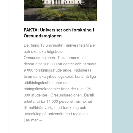
FAKTA: Universitet och forskning i
Öresundsregionen
Det finns 13 universitet, universitetsfilialer
och svenska högskolor i
Öresundsregionen. Tillsammans har
dessa runt 136 000 studenter och närmare
9 000 forskningsstuderande. Inkluderas
även danska yrkeshögskolor, konstnärliga
utbildningsinstitutioner och
näringslivsakademier finns det runt 179
000 studenter i Öresundsregionen. Därtill
arbetar cirka 14 000 personer, omräknat
till heltid/årsverk, med forskning och
utveckling på universiteten i regionen.
Läs mer →