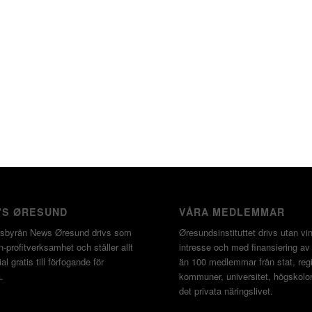
S ØRESUND
VÅRA MEDLEMMAR
sbyrån News Øresund drivs som
Øresundsinstituttet drivs utan vin
-profitverksamhet och ställer allt
intresse och med finansiering av
al gratis till förfogande för
än 100 medlemmar från stat, regi
.
kommuner, universitet, högskolo
det privata näringslivet.