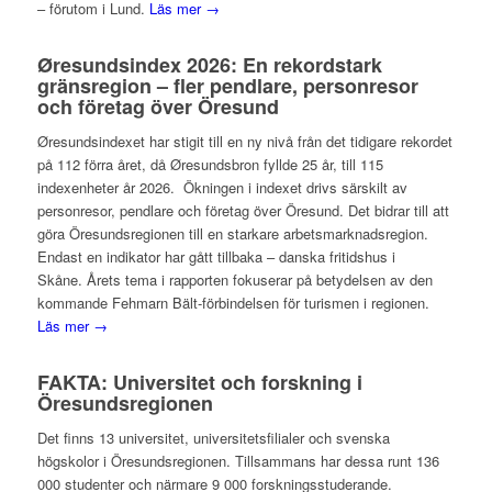
– förutom i Lund.
Läs mer →
Øresundsindex 2026: En rekordstark
gränsregion – fler pendlare, personresor
och företag över Öresund
Øresundsindexet har stigit till en ny nivå från det tidigare rekordet
på 112 förra året, då Øresundsbron fyllde 25 år, till 115
indexenheter år 2026. Ökningen i indexet drivs särskilt av
personresor, pendlare och företag över Öresund. Det bidrar till att
göra Öresundsregionen till en starkare arbetsmarknadsregion.
Endast en indikator har gått tillbaka – danska fritidshus i
Skåne. Årets tema i rapporten fokuserar på betydelsen av den
kommande Fehmarn Bält-förbindelsen för turismen i regionen.
Läs mer →
FAKTA: Universitet och forskning i
Öresundsregionen
Det finns 13 universitet, universitetsfilialer och svenska
högskolor i Öresundsregionen. Tillsammans har dessa runt 136
000 studenter och närmare 9 000 forskningsstuderande.