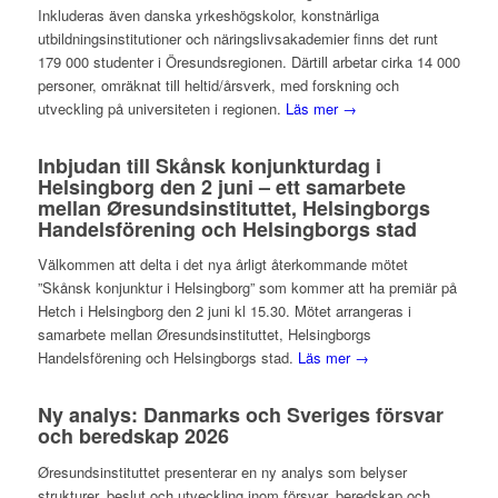
Inkluderas även danska yrkeshögskolor, konstnärliga
utbildningsinstitutioner och näringslivsakademier finns det runt
179 000 studenter i Öresundsregionen. Därtill arbetar cirka 14 000
personer, omräknat till heltid/årsverk, med forskning och
utveckling på universiteten i regionen.
Läs mer →
Inbjudan till Skånsk konjunkturdag i
Helsingborg den 2 juni – ett samarbete
mellan Øresundsinstituttet, Helsingborgs
Handelsförening och Helsingborgs stad
Välkommen att delta i det nya årligt återkommande mötet
”Skånsk konjunktur i Helsingborg” som kommer att ha premiär på
Hetch i Helsingborg den 2 juni kl 15.30. Mötet arrangeras i
samarbete mellan Øresundsinstituttet, Helsingborgs
Handelsförening och Helsingborgs stad.
Läs mer →
Ny analys: Danmarks och Sveriges försvar
och beredskap 2026
Øresundsinstituttet presenterar en ny analys som belyser
strukturer, beslut och utveckling inom försvar, beredskap och