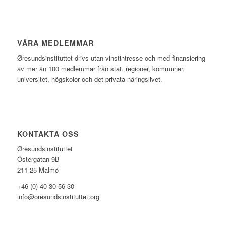
VÅRA MEDLEMMAR
Øresundsinstituttet drivs utan vinst­intresse och med finansiering
av mer än 100 medlemmar från stat, regioner, kommuner,
universitet, högskolor och det privata näringslivet.
KONTAKTA OSS
Øresundsinstituttet
Östergatan 9B
211 25 Malmö
+46 (0) 40 30 56 30
info@oresundsinstituttet.org