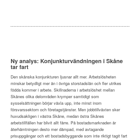
Ny analys: Konjunkturvändningen i Skåne
tar fart
Den skånska konjunkturen ljusnar allt mer. Arbetslösheten
minskar betydligt mer än i övriga storstadslän och fler utrikes
födda kommer i arbete. Skillnaderna i arbetslöshet mellan
Skånes olika delområden krymper samtidigt som
sysselsättningen börjar växla upp, inte minst inom
försvarssektorn och företagstjänster. Men jobbtillväxten sker
huvudsakligen i västra Skåne, medan östra Skånes
arbetstillfällen har blivit allt färre. På bostadsmarknaden är
återhämtningen desto mer dämpad, med avtagande
prisuppgångar och ett bostadsbyggande som inte riktigt tagit fart