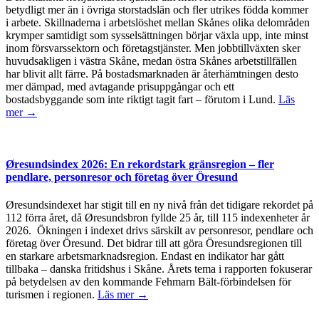
betydligt mer än i övriga storstadslän och fler utrikes födda kommer
i arbete. Skillnaderna i arbetslöshet mellan Skånes olika delområden
krymper samtidigt som sysselsättningen börjar växla upp, inte minst
inom försvarssektorn och företagstjänster. Men jobbtillväxten sker
huvudsakligen i västra Skåne, medan östra Skånes arbetstillfällen
har blivit allt färre. På bostadsmarknaden är återhämtningen desto
mer dämpad, med avtagande prisuppgångar och ett
bostadsbyggande som inte riktigt tagit fart – förutom i Lund.
Läs
mer →
Øresundsindex 2026: En rekordstark gränsregion – fler
pendlare, personresor och företag över Öresund
Øresundsindexet har stigit till en ny nivå från det tidigare rekordet på
112 förra året, då Øresundsbron fyllde 25 år, till 115 indexenheter år
2026. Ökningen i indexet drivs särskilt av personresor, pendlare och
företag över Öresund. Det bidrar till att göra Öresundsregionen till
en starkare arbetsmarknadsregion. Endast en indikator har gått
tillbaka – danska fritidshus i Skåne. Årets tema i rapporten fokuserar
på betydelsen av den kommande Fehmarn Bält-förbindelsen för
turismen i regionen.
Läs mer →