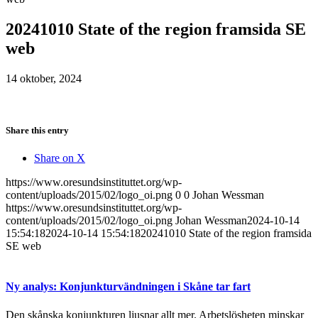
20241010 State of the region framsida SE
web
14 oktober, 2024
Share this entry
Share on X
https://www.oresundsinstituttet.org/wp-
content/uploads/2015/02/logo_oi.png
0
0
Johan Wessman
https://www.oresundsinstituttet.org/wp-
content/uploads/2015/02/logo_oi.png
Johan Wessman
2024-10-14
15:54:18
2024-10-14 15:54:18
20241010 State of the region framsida
SE web
Ny analys: Konjunkturvändningen i Skåne tar fart
Den skånska konjunkturen ljusnar allt mer. Arbetslösheten minskar