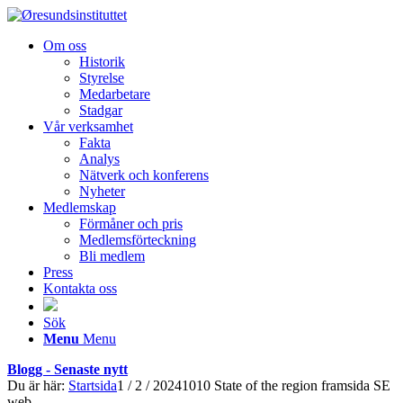
Om oss
Historik
Styrelse
Medarbetare
Stadgar
Vår verksamhet
Fakta
Analys
Nätverk och konferens
Nyheter
Medlemskap
Förmåner och pris
Medlemsförteckning
Bli medlem
Press
Kontakta oss
Sök
Menu
Menu
Blogg - Senaste nytt
Du är här:
Startsida
1
/
2
/
20241010 State of the region framsida SE
web