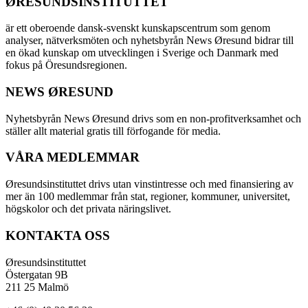
ØRESUNDSINSTITUTTET
är ett oberoende dansk-svenskt kunskapscentrum som genom
analyser, nätverksmöten och nyhetsbyrån News Øresund bidrar till
en ökad kunskap om utvecklingen i Sverige och Danmark med
fokus på Öresundsregionen.
NEWS ØRESUND
Nyhetsbyrån News Øresund drivs som en non-profitverksamhet och
ställer allt material gratis till förfogande för media.
VÅRA MEDLEMMAR
Øresundsinstituttet drivs utan vinst­intresse och med finansiering av
mer än 100 medlemmar från stat, regioner, kommuner, universitet,
högskolor och det privata näringslivet.
KONTAKTA OSS
Øresundsinstituttet
Östergatan 9B
211 25 Malmö