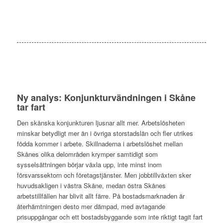
Ny analys: Konjunkturvändningen i Skåne
tar fart
Den skånska konjunkturen ljusnar allt mer. Arbetslösheten
minskar betydligt mer än i övriga storstadslän och fler utrikes
födda kommer i arbete. Skillnaderna i arbetslöshet mellan
Skånes olika delområden krymper samtidigt som
sysselsättningen börjar växla upp, inte minst inom
försvarssektorn och företagstjänster. Men jobbtillväxten sker
huvudsakligen i västra Skåne, medan östra Skånes
arbetstillfällen har blivit allt färre. På bostadsmarknaden är
återhämtningen desto mer dämpad, med avtagande
prisuppgångar och ett bostadsbyggande som inte riktigt tagit fart