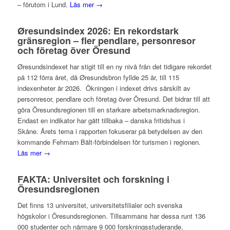
– förutom i Lund.
Läs mer →
Øresundsindex 2026: En rekordstark
gränsregion – fler pendlare, personresor
och företag över Öresund
Øresundsindexet har stigit till en ny nivå från det tidigare rekordet
på 112 förra året, då Øresundsbron fyllde 25 år, till 115
indexenheter år 2026. Ökningen i indexet drivs särskilt av
personresor, pendlare och företag över Öresund. Det bidrar till att
göra Öresundsregionen till en starkare arbetsmarknadsregion.
Endast en indikator har gått tillbaka – danska fritidshus i
Skåne. Årets tema i rapporten fokuserar på betydelsen av den
kommande Fehmarn Bält-förbindelsen för turismen i regionen.
Läs mer →
FAKTA: Universitet och forskning i
Öresundsregionen
Det finns 13 universitet, universitetsfilialer och svenska
högskolor i Öresundsregionen. Tillsammans har dessa runt 136
000 studenter och närmare 9 000 forskningsstuderande.