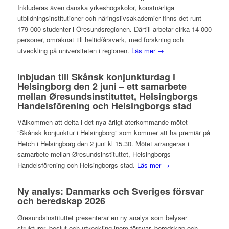
Inkluderas även danska yrkeshögskolor, konstnärliga
utbildningsinstitutioner och näringslivsakademier finns det runt
179 000 studenter i Öresundsregionen. Därtill arbetar cirka 14 000
personer, omräknat till heltid/årsverk, med forskning och
utveckling på universiteten i regionen.
Läs mer →
Inbjudan till Skånsk konjunkturdag i
Helsingborg den 2 juni – ett samarbete
mellan Øresundsinstituttet, Helsingborgs
Handelsförening och Helsingborgs stad
Välkommen att delta i det nya årligt återkommande mötet
”Skånsk konjunktur i Helsingborg” som kommer att ha premiär på
Hetch i Helsingborg den 2 juni kl 15.30. Mötet arrangeras i
samarbete mellan Øresundsinstituttet, Helsingborgs
Handelsförening och Helsingborgs stad.
Läs mer →
Ny analys: Danmarks och Sveriges försvar
och beredskap 2026
Øresundsinstituttet presenterar en ny analys som belyser
strukturer, beslut och utveckling inom försvar, beredskap och