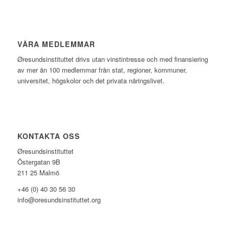
VÅRA MEDLEMMAR
Øresundsinstituttet drivs utan vinst­intresse och med finansiering
av mer än 100 medlemmar från stat, regioner, kommuner,
universitet, högskolor och det privata näringslivet.
KONTAKTA OSS
Øresundsinstituttet
Östergatan 9B
211 25 Malmö
+46 (0) 40 30 56 30
info@oresundsinstituttet.org