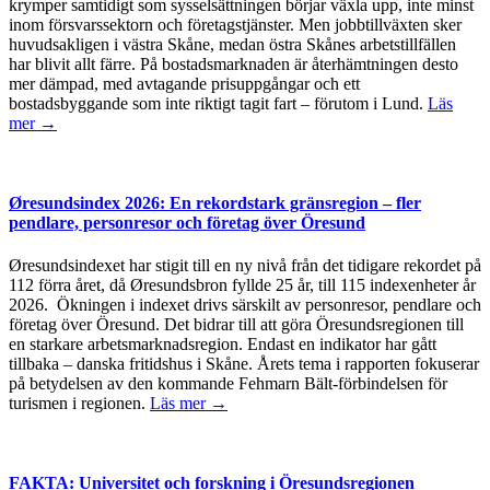
krymper samtidigt som sysselsättningen börjar växla upp, inte minst
inom försvarssektorn och företagstjänster. Men jobbtillväxten sker
huvudsakligen i västra Skåne, medan östra Skånes arbetstillfällen
har blivit allt färre. På bostadsmarknaden är återhämtningen desto
mer dämpad, med avtagande prisuppgångar och ett
bostadsbyggande som inte riktigt tagit fart – förutom i Lund.
Läs
mer →
Øresundsindex 2026: En rekordstark gränsregion – fler
pendlare, personresor och företag över Öresund
Øresundsindexet har stigit till en ny nivå från det tidigare rekordet på
112 förra året, då Øresundsbron fyllde 25 år, till 115 indexenheter år
2026. Ökningen i indexet drivs särskilt av personresor, pendlare och
företag över Öresund. Det bidrar till att göra Öresundsregionen till
en starkare arbetsmarknadsregion. Endast en indikator har gått
tillbaka – danska fritidshus i Skåne. Årets tema i rapporten fokuserar
på betydelsen av den kommande Fehmarn Bält-förbindelsen för
turismen i regionen.
Läs mer →
FAKTA: Universitet och forskning i Öresundsregionen