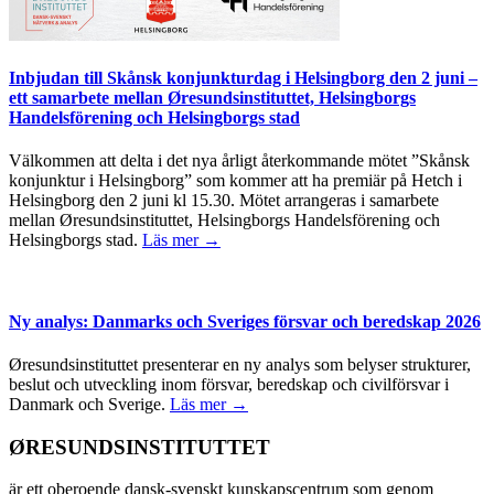
Inbjudan till Skånsk konjunkturdag i Helsingborg den 2 juni –
ett samarbete mellan Øresundsinstituttet, Helsingborgs
Handelsförening och Helsingborgs stad
Välkommen att delta i det nya årligt återkommande mötet ”Skånsk
konjunktur i Helsingborg” som kommer att ha premiär på Hetch i
Helsingborg den 2 juni kl 15.30. Mötet arrangeras i samarbete
mellan Øresundsinstituttet, Helsingborgs Handelsförening och
Helsingborgs stad.
Läs mer →
Ny analys: Danmarks och Sveriges försvar och beredskap 2026
Øresundsinstituttet presenterar en ny analys som belyser strukturer,
beslut och utveckling inom försvar, beredskap och civilförsvar i
Danmark och Sverige.
Läs mer →
ØRESUNDSINSTITUTTET
är ett oberoende dansk-svenskt kunskapscentrum som genom