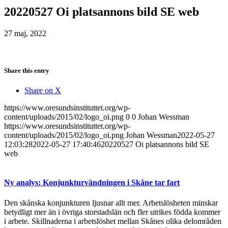
20220527 Oi platsannons bild SE web
27 maj, 2022
Share this entry
Share on X
https://www.oresundsinstituttet.org/wp-
content/uploads/2015/02/logo_oi.png
0
0
Johan Wessman
https://www.oresundsinstituttet.org/wp-
content/uploads/2015/02/logo_oi.png
Johan Wessman
2022-05-27
12:03:28
2022-05-27 17:40:46
20220527 Oi platsannons bild SE
web
Ny analys: Konjunkturvändningen i Skåne tar fart
Den skånska konjunkturen ljusnar allt mer. Arbetslösheten minskar
betydligt mer än i övriga storstadslän och fler utrikes födda kommer
i arbete. Skillnaderna i arbetslöshet mellan Skånes olika delområden