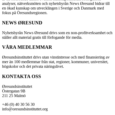
analyser, nätverksmöten och nyhetsbyrån News Øresund bidrar till
en ökad kunskap om utvecklingen i Sverige och Danmark med
fokus på Öresundsregionen.
NEWS ØRESUND
Nyhetsbyrån News Øresund drivs som en non-profitverksamhet och
ställer allt material gratis till förfogande för media.
VÅRA MEDLEMMAR
Øresundsinstituttet drivs utan vinst­intresse och med finansiering av
mer än 100 medlemmar från stat, regioner, kommuner, universitet,
högskolor och det privata näringslivet.
KONTAKTA OSS
Øresundsinstituttet
Östergatan 9B
211 25 Malmö
+46 (0) 40 30 56 30
info@oresundsinstituttet.org