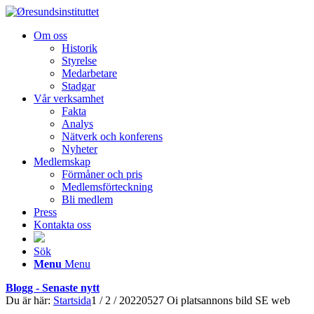
Om oss
Historik
Styrelse
Medarbetare
Stadgar
Vår verksamhet
Fakta
Analys
Nätverk och konferens
Nyheter
Medlemskap
Förmåner och pris
Medlemsförteckning
Bli medlem
Press
Kontakta oss
Sök
Menu
Menu
Blogg - Senaste nytt
Du är här:
Startsida
1
/
2
/
20220527 Oi platsannons bild SE web