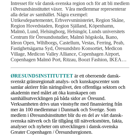
Intresset för vår dansk-svenska region och för att bli medlem
i Øresundsinstituttet växer.
Våra medlemmar representerar
alla delar av samhället. Några exempel:
Utrikesdepartementet, Erhvervsministeriet, Region Skåne,
Region Hovedstaden, Region Själland, Köpenhamn,
Malmö, Lund, Helsingborg, Helsingör, Lunds universitets
Centrum för Öresundsstudier, Malmö högskola, Ikano,
Ideon Open, Wihlborgs, Castellum, Vestas, Ferring, Peab,
Fastighetsägarna Syd, Öresundsbro Konsortiet, Medicon
Village, Medicon Valley Alliance, Copenhagen Airport,
Copenhagen Malmö Port, Ritzau, Boozt Fashion, IKEA…
ØRESUNDSINSTITUTTET
är ett oberoende dansk-
svenskt gränsregionalt analys- och kunskapscenter som
samlar aktörer från näringslivet, den offentliga sektorn och
akademin med målet att öka kunskapen om
samhällsutvecklingen på båda sidor av Öresund.
Verksamheten drivs utan vinstsyfte med finansiering från
mer än 100 medlemmar i Danmark och Sverige. Som
medlem i Øresundsinstituttet blir du en del av vårt dansk-
svenska nätverk och får tillgång till nätverksmöten, fakta,
analyser och nyheter om utvecklingen i dansk-svenska
Greater Copenhagen / Öresundsregionen.