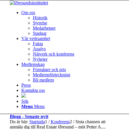
Om oss
Historik
Styrelse
Medarbetare
Stadgar
Vår verksamhet
Fakta
Analys
Nätverk och konferens
Nyheter
Medlemskap
Förmåner och pris
Medlemsförteckning
Bli medlem
Press
Kontakta oss
Sök
Menu
Menu
Blogg - Senaste nytt
Du är här:
Startsida
1
/
Konferens
2
/
Sista chansen att
anmäla dig till Real Estate Øresund – möt Petter A....