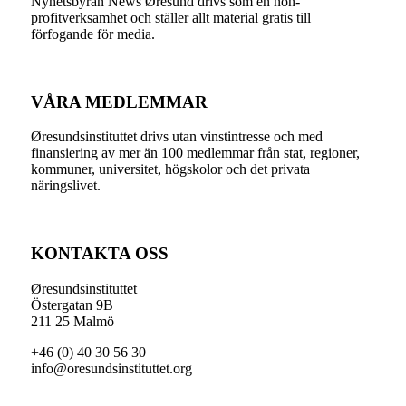
Nyhetsbyrån News Øresund drivs som en non-
profitverksamhet och ställer allt material gratis till
förfogande för media.
VÅRA MEDLEMMAR
Øresundsinstituttet drivs utan vinst­intresse och med
finansiering av mer än 100 medlemmar från stat, regioner,
kommuner, universitet, högskolor och det privata
näringslivet.
KONTAKTA OSS
Øresundsinstituttet
Östergatan 9B
211 25 Malmö
+46 (0) 40 30 56 30
info@oresundsinstituttet.org