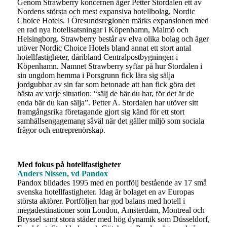
Genom Strawberry koncernen äger Petter Stordalen ett av
Nordens största och mest expansiva hotellbolag, Nordic
Choice Hotels. I Öresundsregionen märks expansionen med
en rad nya hotellsatsningar i Köpenhamn, Malmö och
Helsingborg. Strawberry består av elva olika bolag och äger
utöver Nordic Choice Hotels bland annat ett stort antal
hotellfastigheter, däribland Centralpostbygningen i
Köpenhamn. Namnet Strawberry syftar på hur Stordalen i
sin ungdom hemma i Porsgrunn fick lära sig sälja
jordgubbar av sin far som betonade att han fick göra det
bästa av varje situation: “sälj de bär du har, för det är de
enda bär du kan sälja”. Petter A. Stordalen har utöver sitt
framgångsrika företagande gjort sig känd för ett stort
samhällsengagemang såväl när det gäller miljö som sociala
frågor och entreprenörskap.
Med fokus på hotellfastigheter
Anders Nissen, vd Pandox
Pandox bildades 1995 med en portfölj bestående av 17 små
svenska hotellfastigheter. Idag är bolaget en av Europas
största aktörer. Portföljen har god balans med hotell i
megadestinationer som London, Amsterdam, Montreal och
Bryssel samt stora städer med hög dynamik som Düsseldorf,