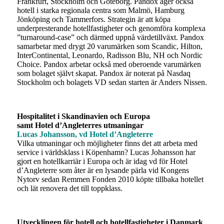
Frankfurt, Stockholm och Göteborg. Pandox äger också
hotell i starka regionala centra som Malmö, Hamburg
Jönköping och Tammerfors. Strategin är att köpa
underpresterande hotellfastigheter och genomföra komplexa
”turnaround-case” och därmed uppnå värdetillväxt. Pandox
samarbetar med drygt 20 varumärken som Scandic, Hilton,
InterContinental, Leonardo, Radisson Blu, NH och Nordic
Choice. Pandox arbetar också med oberoende varumärken
som bolaget självt skapat. Pandox är noterat på Nasdaq
Stockholm och bolagets VD sedan starten är Anders Nissen.
Hospitalitet i Skandinavien och Europa
samt Hotel d’Angleterres utmaningar
Lucas Johansson, vd Hotel d’Angleterre
Vilka utmaningar och möjligheter finns det att arbeta med
service i världsklass i Köpenhamn? Lucas Johansson har
gjort en hotellkarriär i Europa och är idag vd för Hotel
d’Angleterre som åter är en lysande pärla vid Kongens
Nytorv sedan Remmen Fonden 2010 köpte tillbaka hotellet
och lät renovera det till toppklass.
Utvecklingen för hotell och hotellfastigheter i Danmark