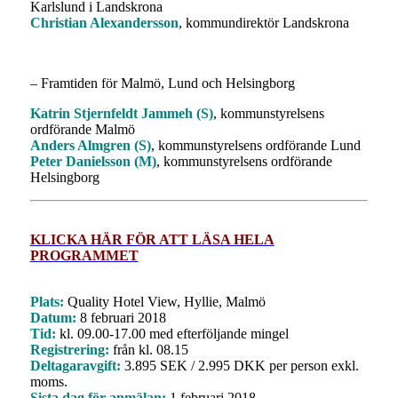
Karlslund i Landskrona
Christian Alexandersson
, kommundirektör Landskrona
– Framtiden för Malmö, Lund och Helsingborg
Katrin Stjernfeldt Jammeh (S)
, kommunstyrelsens
ordförande Malmö
Anders Almgren (S)
, kommunstyrelsens ordförande Lund
Peter Danielsson (M)
, kommunstyrelsens ordförande
Helsingborg
KLICKA HÄR FÖR ATT LÄSA HELA
PROGRAMMET
Plats:
Quality Hotel View, Hyllie, Malmö
Datum:
8 februari 2018
Tid:
kl. 09.00-17.00 med efterföljande mingel
Registrering:
från kl. 08.15
Deltagaravgift:
3.895 SEK / 2.995 DKK per person exkl.
moms.
Sista dag för anmälan:
1 februari 2018