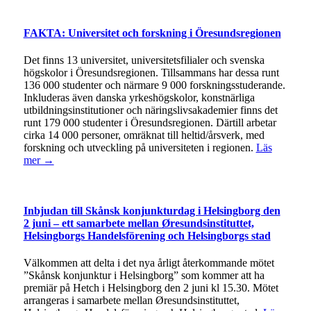
FAKTA: Universitet och forskning i Öresundsregionen
Det finns 13 universitet, universitetsfilialer och svenska
högskolor i Öresundsregionen. Tillsammans har dessa runt
136 000 studenter och närmare 9 000 forskningsstuderande.
Inkluderas även danska yrkeshögskolor, konstnärliga
utbildningsinstitutioner och näringslivsakademier finns det
runt 179 000 studenter i Öresundsregionen. Därtill arbetar
cirka 14 000 personer, omräknat till heltid/årsverk, med
forskning och utveckling på universiteten i regionen.
Läs
mer →
Inbjudan till Skånsk konjunkturdag i Helsingborg den
2 juni – ett samarbete mellan Øresundsinstituttet,
Helsingborgs Handelsförening och Helsingborgs stad
Välkommen att delta i det nya årligt återkommande mötet
”Skånsk konjunktur i Helsingborg” som kommer att ha
premiär på Hetch i Helsingborg den 2 juni kl 15.30. Mötet
arrangeras i samarbete mellan Øresundsinstituttet,