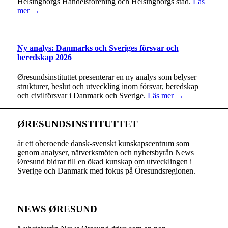
Helsingborgs Handelsförening och Helsingborgs stad.
Läs
mer →
Ny analys: Danmarks och Sveriges försvar och
beredskap 2026
Øresundsinstituttet presenterar en ny analys som belyser
strukturer, beslut och utveckling inom försvar, beredskap
och civilförsvar i Danmark och Sverige.
Läs mer →
ØRESUNDSINSTITUTTET
är ett oberoende dansk-svenskt kunskapscentrum som
genom analyser, nätverksmöten och nyhetsbyrån News
Øresund bidrar till en ökad kunskap om utvecklingen i
Sverige och Danmark med fokus på Öresundsregionen.
NEWS ØRESUND