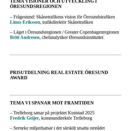
TEMA VISIONER OCH UTVECKLING I
ÖRESUNDSREGIONEN
– Frågestund: Skånetrafikens vision för Öresundstrafiken
Linus Eriksson,
trafikdirektör Skånetrafiken
– Läget i Öresundsregionen / Greater Copenhagenregionen
Britt Andresen
, chefanalytiker Øresundsinstituttet
PRISUTDELNING REAL ESTATE ÖRESUND
AWARD
TEMA VI SPANAR MOT FRAMTIDEN
– Trelleborg satsar på projektet Kuststad 2025
Fredrik Geijer
, kommundirektör Trelleborg
– Serneke miljardsatsar i det särskilt utsatta området