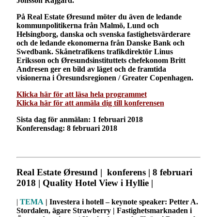
Jönsson Rajgård.
På Real Estate Øresund möter du även de ledande
kommunpolitikerna från Malmö, Lund och
Helsingborg, danska och svenska fastighetsvärderare
och de ledande ekonomerna från Danske Bank och
Swedbank. Skånetrafikens trafikdirektör Linus
Eriksson och Øresundsinstituttets chefekonom Britt
Andresen ger en bild av läget och de framtida
visionerna i Öresundsregionen / Greater Copenhagen.
Klicka här för att läsa hela programmet
Klicka här för att anmäla dig till konferensen
Sista dag för anmälan: 1 februari 2018
Konferensdag: 8 februari 2018
Real Estate Øresund
|
konferens
|
8 februari
2018
|
Quality Hotel View i Hyllie
|
|
TEMA
| Investera i hotell – keynote speaker: Petter A.
Stordalen, ägare Strawberry | Fastighetsmarknaden i