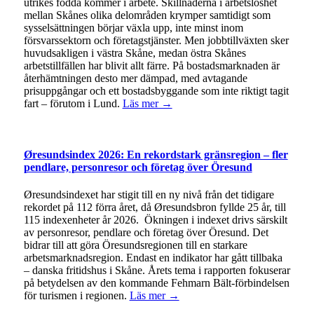
utrikes födda kommer i arbete. Skillnaderna i arbetslöshet
mellan Skånes olika delområden krymper samtidigt som
sysselsättningen börjar växla upp, inte minst inom
försvarssektorn och företagstjänster. Men jobbtillväxten sker
huvudsakligen i västra Skåne, medan östra Skånes
arbetstillfällen har blivit allt färre. På bostadsmarknaden är
återhämtningen desto mer dämpad, med avtagande
prisuppgångar och ett bostadsbyggande som inte riktigt tagit
fart – förutom i Lund.
Läs mer →
Øresundsindex 2026: En rekordstark gränsregion – fler
pendlare, personresor och företag över Öresund
Øresundsindexet har stigit till en ny nivå från det tidigare
rekordet på 112 förra året, då Øresundsbron fyllde 25 år, till
115 indexenheter år 2026. Ökningen i indexet drivs särskilt
av personresor, pendlare och företag över Öresund. Det
bidrar till att göra Öresundsregionen till en starkare
arbetsmarknadsregion. Endast en indikator har gått tillbaka
– danska fritidshus i Skåne. Årets tema i rapporten fokuserar
på betydelsen av den kommande Fehmarn Bält-förbindelsen
för turismen i regionen.
Läs mer →