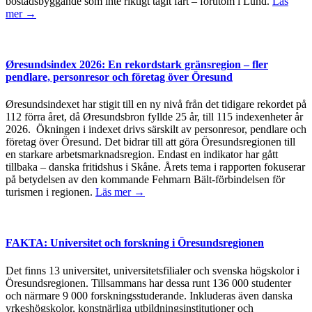
bostadsbyggande som inte riktigt tagit fart – förutom i Lund.
Läs
mer →
Øresundsindex 2026: En rekordstark gränsregion – fler
pendlare, personresor och företag över Öresund
Øresundsindexet har stigit till en ny nivå från det tidigare rekordet på
112 förra året, då Øresundsbron fyllde 25 år, till 115 indexenheter år
2026. Ökningen i indexet drivs särskilt av personresor, pendlare och
företag över Öresund. Det bidrar till att göra Öresundsregionen till
en starkare arbetsmarknadsregion. Endast en indikator har gått
tillbaka – danska fritidshus i Skåne. Årets tema i rapporten fokuserar
på betydelsen av den kommande Fehmarn Bält-förbindelsen för
turismen i regionen.
Läs mer →
FAKTA: Universitet och forskning i Öresundsregionen
Det finns 13 universitet, universitetsfilialer och svenska högskolor i
Öresundsregionen. Tillsammans har dessa runt 136 000 studenter
och närmare 9 000 forskningsstuderande. Inkluderas även danska
yrkeshögskolor, konstnärliga utbildningsinstitutioner och