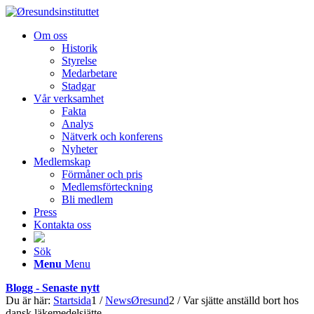
Om oss
Historik
Styrelse
Medarbetare
Stadgar
Vår verksamhet
Fakta
Analys
Nätverk och konferens
Nyheter
Medlemskap
Förmåner och pris
Medlemsförteckning
Bli medlem
Press
Kontakta oss
Sök
Menu
Menu
Blogg - Senaste nytt
Du är här:
Startsida
1
/
NewsØresund
2
/
Var sjätte anställd bort hos
dansk läkemedelsjätte