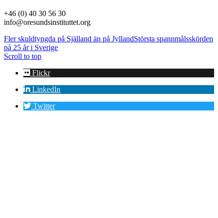
+46 (0) 40 30 56 30
info@oresundsinstituttet.org
Fler skuldtyngda på Själland än på Jylland
Största spannmålsskörden
på 25 år i Sverige
Scroll to top
Flickr
LinkedIn
Twitter