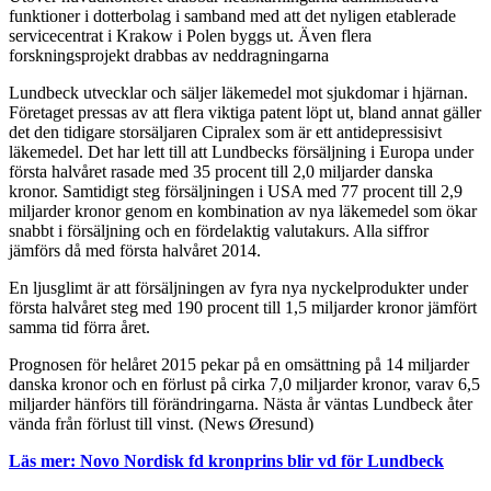
funktioner i dotterbolag i samband med att det nyligen etablerade
servicecentrat i Krakow i Polen byggs ut. Även flera
forskningsprojekt drabbas av neddragningarna
Lundbeck utvecklar och säljer läkemedel mot sjukdomar i hjärnan.
Företaget pressas av att flera viktiga patent löpt ut, bland annat gäller
det den tidigare storsäljaren Cipralex som är ett antidepressisivt
läkemedel. Det har lett till att Lundbecks försäljning i Europa under
första halvåret rasade med 35 procent till 2,0 miljarder danska
kronor. Samtidigt steg försäljningen i USA med 77 procent till 2,9
miljarder kronor genom en kombination av nya läkemedel som ökar
snabbt i försäljning och en fördelaktig valutakurs. Alla siffror
jämförs då med första halvåret 2014.
En ljusglimt är att försäljningen av fyra nya nyckelprodukter under
första halvåret steg med 190 procent till 1,5 miljarder kronor jämfört
samma tid förra året.
Prognosen för helåret 2015 pekar på en omsättning på 14 miljarder
danska kronor och en förlust på cirka 7,0 miljarder kronor, varav 6,5
miljarder hänförs till förändringarna. Nästa år väntas Lundbeck åter
vända från förlust till vinst. (News Øresund)
Läs mer: Novo Nordisk fd kronprins blir vd för Lundbeck