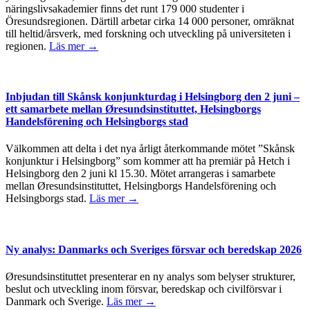
näringslivsakademier finns det runt 179 000 studenter i
Öresundsregionen. Därtill arbetar cirka 14 000 personer, omräknat
till heltid/årsverk, med forskning och utveckling på universiteten i
regionen.
Läs mer →
Inbjudan till Skånsk konjunkturdag i Helsingborg den 2 juni –
ett samarbete mellan Øresundsinstituttet, Helsingborgs
Handelsförening och Helsingborgs stad
Välkommen att delta i det nya årligt återkommande mötet ”Skånsk
konjunktur i Helsingborg” som kommer att ha premiär på Hetch i
Helsingborg den 2 juni kl 15.30. Mötet arrangeras i samarbete
mellan Øresundsinstituttet, Helsingborgs Handelsförening och
Helsingborgs stad.
Läs mer →
Ny analys: Danmarks och Sveriges försvar och beredskap 2026
Øresundsinstituttet presenterar en ny analys som belyser strukturer,
beslut och utveckling inom försvar, beredskap och civilförsvar i
Danmark och Sverige.
Läs mer →