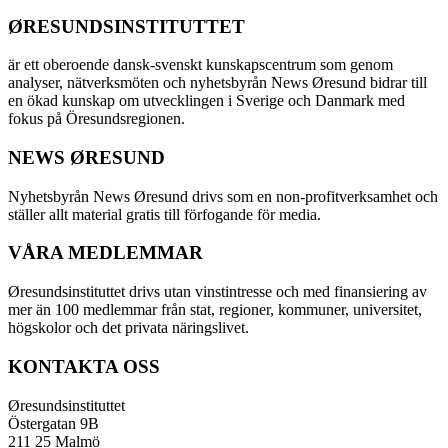
ØRESUNDSINSTITUTTET
är ett oberoende dansk-svenskt kunskapscentrum som genom
analyser, nätverksmöten och nyhetsbyrån News Øresund bidrar till
en ökad kunskap om utvecklingen i Sverige och Danmark med
fokus på Öresundsregionen.
NEWS ØRESUND
Nyhetsbyrån News Øresund drivs som en non-profitverksamhet och
ställer allt material gratis till förfogande för media.
VÅRA MEDLEMMAR
Øresundsinstituttet drivs utan vinst­intresse och med finansiering av
mer än 100 medlemmar från stat, regioner, kommuner, universitet,
högskolor och det privata näringslivet.
KONTAKTA OSS
Øresundsinstituttet
Östergatan 9B
211 25 Malmö