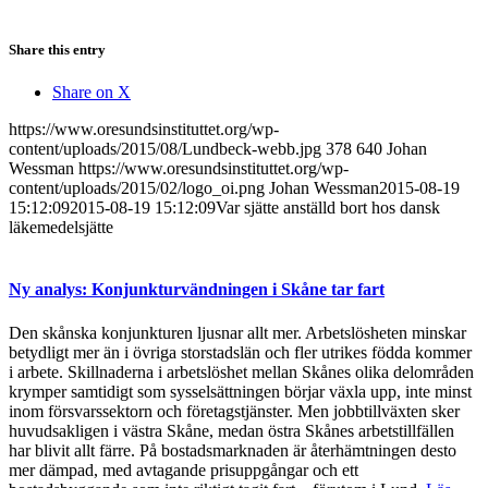
Share this entry
Share on X
https://www.oresundsinstituttet.org/wp-
content/uploads/2015/08/Lundbeck-webb.jpg
378
640
Johan
Wessman
https://www.oresundsinstituttet.org/wp-
content/uploads/2015/02/logo_oi.png
Johan Wessman
2015-08-19
15:12:09
2015-08-19 15:12:09
Var sjätte anställd bort hos dansk
läkemedelsjätte
Ny analys: Konjunkturvändningen i Skåne tar fart
Den skånska konjunkturen ljusnar allt mer. Arbetslösheten minskar
betydligt mer än i övriga storstadslän och fler utrikes födda kommer
i arbete. Skillnaderna i arbetslöshet mellan Skånes olika delområden
krymper samtidigt som sysselsättningen börjar växla upp, inte minst
inom försvarssektorn och företagstjänster. Men jobbtillväxten sker
huvudsakligen i västra Skåne, medan östra Skånes arbetstillfällen
har blivit allt färre. På bostadsmarknaden är återhämtningen desto
mer dämpad, med avtagande prisuppgångar och ett