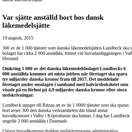
Var sjätte anställd bort hos dansk
läkemedelsjätte
19 augusti, 2015
300 av de 1 000 tjänster som danska läkemedelsjätten Lundbeck ska s
bolaget har cirka 2 000 anställda, främst vid huvudanläggningen i 
Øresund
Omkring 1 000 av det danska läkemedelsbolaget Lundbecks 6
000 anställda kommer att mista jobben när företaget ska spara
tre miljarder danska kronor fram till 2017. Det meddelade
företaget under onsdagen i samband med halvårsbokslutet som
visade på en förlust på 4,9 miljarder danska kronor efter stora
nedskrivningar.
Lundbeck uppger till Ritzau att av de 1 0000 tjänster som ska sparas
bort avser 300 den danska verksamheten där bland annat
huvudkontoret i Valby i Köpenhamn ska bantas. I dag har Lundbeck
ungefär 2 000 anställda i Danmark.
Utöver huvudkontoret drabbar nedskärningarna administrativa