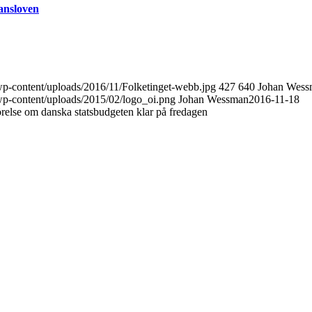
nansloven
/wp-content/uploads/2016/11/Folketinget-webb.jpg
427
640
Johan Wess
/wp-content/uploads/2015/02/logo_oi.png
Johan Wessman
2016-11-18
else om danska statsbudgeten klar på fredagen