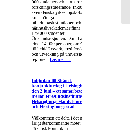
000 studenter och närmare 9 000
forskningsstuderande. Inkluderas
även danska yrkeshögskolor,
konstnärliga
utbildningsinstitutioner och
näringslivsakademier finns det runt
179 000 studenter i
Öresundsregionen. Därtill arbetar
cirka 14 000 personer, omräknat
till heltid/årsverk, med forskning
och utveckling på universiteten i
regionen.
Läs mer →
Inbjudan till Skånsk
konjunkturdag i Helsingborg
den 2 juni – ett samarbete
mellan Øresundsinstituttet,
Helsingborgs Handelsförening
och Helsingborgs stad
Välkommen att delta i det nya
årligt återkommande mötet
”Skånsk konjunktur i