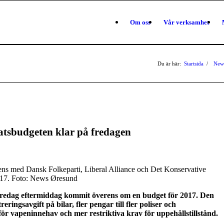
Om oss
Vår verksamhet
Du är här:
Startsida
/
New
atsbudgeten klar på fredagen
ns med Dansk Folkeparti, Liberal Alliance och Det Konservative
2017. Foto: News Øresund
 fredag eftermiddag kommit överens om en budget för 2017. Den
eringsavgift på bilar, fler pengar till fler poliser och
för vapeninnehav och mer restriktiva krav för uppehållstillstånd.