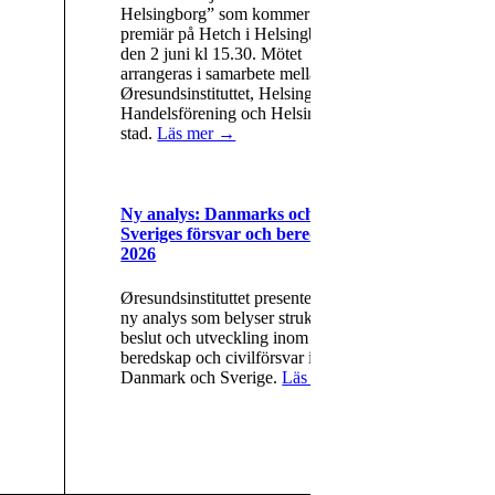
Helsingborg” som kommer att ha
premiär på Hetch i Helsingborg
den 2 juni kl 15.30. Mötet
arrangeras i samarbete mellan
Øresundsinstituttet, Helsingborgs
Handelsförening och Helsingborgs
stad.
Läs mer →
Ny analys: Danmarks och
Sveriges försvar och beredskap
2026
Øresundsinstituttet presenterar en
ny analys som belyser strukturer,
beslut och utveckling inom försvar,
beredskap och civilförsvar i
Danmark och Sverige.
Läs mer →