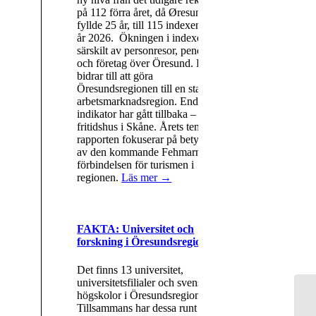
på 112 förra året, då Øresundsbron
fyllde 25 år, till 115 indexenheter
år 2026. Ökningen i indexet drivs
särskilt av personresor, pendlare
och företag över Öresund. Det
bidrar till att göra
Öresundsregionen till en starkare
arbetsmarknadsregion. Endast en
indikator har gått tillbaka – danska
fritidshus i Skåne. Årets tema i
rapporten fokuserar på betydelsen
av den kommande Fehmarn Bält-
förbindelsen för turismen i
regionen.
Läs mer →
FAKTA: Universitet och
forskning i Öresundsregionen
Det finns 13 universitet,
universitetsfilialer och svenska
högskolor i Öresundsregionen.
Tillsammans har dessa runt 136