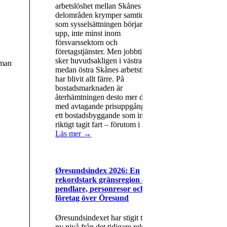
arbetslöshet mellan Skånes olika
delområden krymper samtidigt
som sysselsättningen börjar växla
upp, inte minst inom
försvarssektorn och
företagstjänster. Men jobbtillväxten
sker huvudsakligen i västra Skåne,
man
medan östra Skånes arbetstillfällen
har blivit allt färre. På
bostadsmarknaden är
återhämtningen desto mer dämpad,
med avtagande prisuppgångar och
ett bostadsbyggande som inte
riktigt tagit fart – förutom i Lund.
Läs mer →
Øresundsindex 2026: En
rekordstark gränsregion – fler
pendlare, personresor och
företag över Öresund
Øresundsindexet har stigit till en
ny nivå från det tidigare rekordet