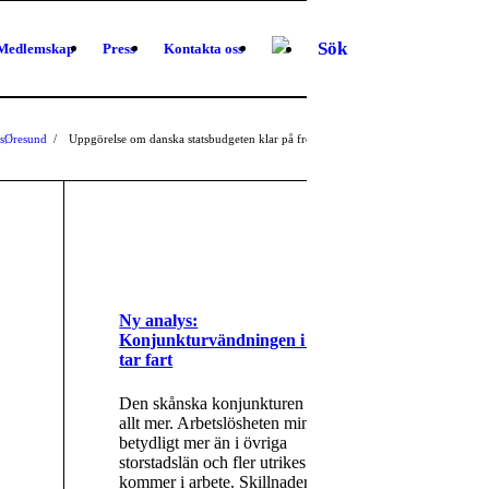
Sök
Medlemskap
Press
Kontakta oss
sØresund
/
Uppgörelse om danska statsbudgeten klar på fredagen
1
2
Ny analys:
Konjunkturvändningen i Skåne
tar fart
Den skånska konjunkturen ljusnar
allt mer. Arbetslösheten minskar
betydligt mer än i övriga
storstadslän och fler utrikes födda
kommer i arbete. Skillnaderna i