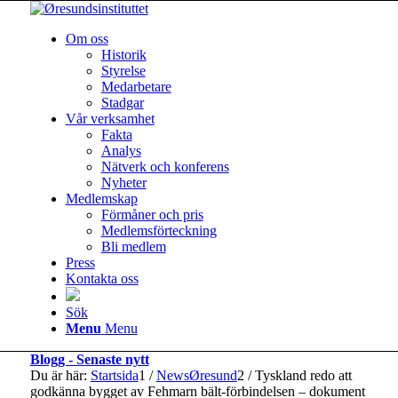
Om oss
Historik
Styrelse
Medarbetare
Stadgar
Vår verksamhet
Fakta
Analys
Nätverk och konferens
Nyheter
Medlemskap
Förmåner och pris
Medlemsförteckning
Bli medlem
Press
Kontakta oss
Sök
Menu
Menu
Blogg - Senaste nytt
Du är här:
Startsida
1
/
NewsØresund
2
/
Tyskland redo att
godkänna bygget av Fehmarn bält-förbindelsen – dokument