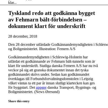
klar...
Tyskland redo att godkänna bygget
av Fehmarn bält-förbindelsen –
dokument klart för underskrift
28 december, 2018
Den 28 december utfärdade Godkännandemyndigheten i Schleswig-H
og Boligministeriet. Illustration: Femern A/S
Godkännandemyndigheten i Schleswig-Holstein har
utfärdat ett godkännande av Fehmarn bält-tunneln som är
klart för underskrift. Statliga danska Femern A/S har nu två
veckor på sig att granska dokumentet innan det tyska
godkännandet skrivs under. Sedan kan godkännandet
överklagas till Forbundsforvaltningsdomstolen i Leipzig
vilket väntas ta ett par år innan slutligt klartecken kan ges
för byggstart. Det
uppger
danska Transport, Bygnings- og
Boligministeriet. (News Øresund)
Share this entry