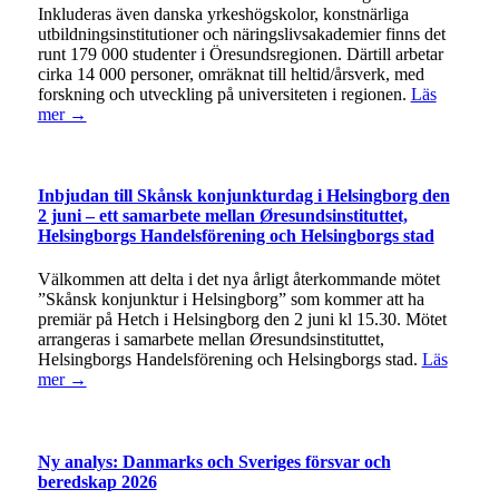
Inkluderas även danska yrkeshögskolor, konstnärliga
utbildningsinstitutioner och näringslivsakademier finns det
runt 179 000 studenter i Öresundsregionen. Därtill arbetar
cirka 14 000 personer, omräknat till heltid/årsverk, med
forskning och utveckling på universiteten i regionen.
Läs
mer →
Inbjudan till Skånsk konjunkturdag i Helsingborg den
2 juni – ett samarbete mellan Øresundsinstituttet,
Helsingborgs Handelsförening och Helsingborgs stad
Välkommen att delta i det nya årligt återkommande mötet
”Skånsk konjunktur i Helsingborg” som kommer att ha
premiär på Hetch i Helsingborg den 2 juni kl 15.30. Mötet
arrangeras i samarbete mellan Øresundsinstituttet,
Helsingborgs Handelsförening och Helsingborgs stad.
Läs
mer →
Ny analys: Danmarks och Sveriges försvar och
beredskap 2026