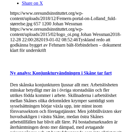
Share on X
https://www.oresundsinstituttet.org/wp-
content/uploads/2018/12/Femern-portal-on-Lolland_fuld-
størrelse.jpg
657
1200
Johan Wessman
https://www.oresundsinstituttet.org/wp-
content/uploads/2015/02/logo_oi.png
Johan Wessman
2018-
12-28 22:00:28
2019-01-02 08:52:46
Tyskland redo att
godkänna bygget av Fehmarn bält-förbindelsen – dokument
klart för underskrift
Ny analys: Konjunkturvändningen i Skåne tar fart
Den skånska konjunkturen ljusnar allt mer. Arbetslösheten
minskar betydligt mer än i övriga storstadslän och fler
utrikes födda kommer i arbete. Skillnaderna i arbetslöshet
mellan Skånes olika delområden krymper samtidigt som
sysselsättningen börjar växla upp, inte minst inom
försvarssektorn och företagstjänster. Men jobbtillväxten sker
huvudsakligen i västra Skåne, medan östra Skånes
arbetstillfällen har blivit allt färre. På bostadsmarknaden är
återhämtningen desto mer dämpad, med avtagande