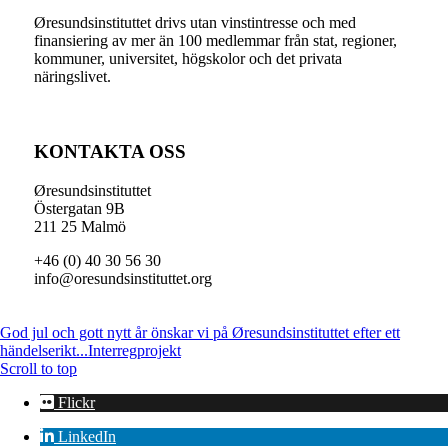
Øresundsinstituttet drivs utan vinst­intresse och med
finansiering av mer än 100 medlemmar från stat, regioner,
kommuner, universitet, högskolor och det privata
näringslivet.
KONTAKTA OSS
Øresundsinstituttet
Östergatan 9B
211 25 Malmö
+46 (0) 40 30 56 30
info@oresundsinstituttet.org
God jul och gott nytt år önskar vi på Øresundsinstituttet efter ett
händelserikt...
Interregprojekt
Scroll to top
Flickr
LinkedIn