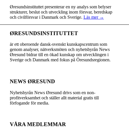
Øresundsinstituttet presenterar en ny analys som belyser
strukturer, beslut och utveckling inom försvar, beredskap
och civilförsvar i Danmark och Sverige.
Läs mer →
ØRESUNDSINSTITUTTET
är ett oberoende dansk-svenskt kunskapscentrum som
genom analyser, nätverksmöten och nyhetsbyrån News
Øresund bidrar till en ökad kunskap om utvecklingen i
Sverige och Danmark med fokus på Öresundsregionen.
NEWS ØRESUND
Nyhetsbyrån News Øresund drivs som en non-
profitverksamhet och ställer allt material gratis till
förfogande för media.
VÅRA MEDLEMMAR