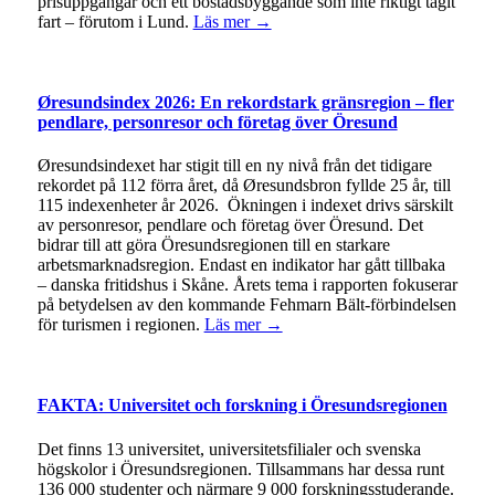
prisuppgångar och ett bostadsbyggande som inte riktigt tagit
fart – förutom i Lund.
Läs mer →
Øresundsindex 2026: En rekordstark gränsregion – fler
pendlare, personresor och företag över Öresund
Øresundsindexet har stigit till en ny nivå från det tidigare
rekordet på 112 förra året, då Øresundsbron fyllde 25 år, till
115 indexenheter år 2026. Ökningen i indexet drivs särskilt
av personresor, pendlare och företag över Öresund. Det
bidrar till att göra Öresundsregionen till en starkare
arbetsmarknadsregion. Endast en indikator har gått tillbaka
– danska fritidshus i Skåne. Årets tema i rapporten fokuserar
på betydelsen av den kommande Fehmarn Bält-förbindelsen
för turismen i regionen.
Läs mer →
FAKTA: Universitet och forskning i Öresundsregionen
Det finns 13 universitet, universitetsfilialer och svenska
högskolor i Öresundsregionen. Tillsammans har dessa runt
136 000 studenter och närmare 9 000 forskningsstuderande.