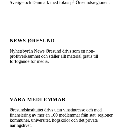
Sverige och Danmark med fokus på Öresundsregionen.
NEWS ØRESUND
Nyhetsbyrån News Øresund drivs som en non-
profitverksamhet och ställer allt material gratis till
förfogande för media.
VÅRA MEDLEMMAR
Øresundsinstituttet drivs utan vinst­intresse och med
finansiering av mer än 100 medlemmar från stat, regioner,
kommuner, universitet, högskolor och det privata
näringslivet.