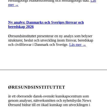
Helsingborgs Handelsförening och Helsingborgs stad.
Läs
mer →
Ny analys: Danmarks och Sveriges försvar och
beredskap 2026
Øresundsinstituttet presenterar en ny analys som belyser
strukturer, beslut och utveckling inom försvar, beredskap
och civilförsvar i Danmark och Sverige.
Läs mer →
ØRESUNDSINSTITUTTET
är ett oberoende dansk-svenskt kunskapscentrum som
genom analyser, nätverksmöten och nyhetsbyrån News
Øresund bidrar till en ökad kunskap om utvecklingen i