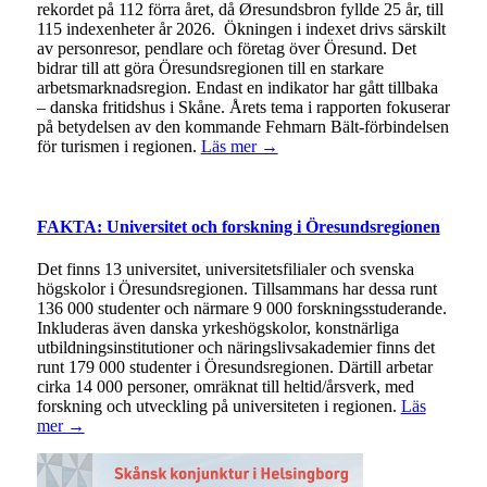
rekordet på 112 förra året, då Øresundsbron fyllde 25 år, till
115 indexenheter år 2026. Ökningen i indexet drivs särskilt
av personresor, pendlare och företag över Öresund. Det
bidrar till att göra Öresundsregionen till en starkare
arbetsmarknadsregion. Endast en indikator har gått tillbaka
– danska fritidshus i Skåne. Årets tema i rapporten fokuserar
på betydelsen av den kommande Fehmarn Bält-förbindelsen
för turismen i regionen.
Läs mer →
FAKTA: Universitet och forskning i Öresundsregionen
Det finns 13 universitet, universitetsfilialer och svenska
högskolor i Öresundsregionen. Tillsammans har dessa runt
136 000 studenter och närmare 9 000 forskningsstuderande.
Inkluderas även danska yrkeshögskolor, konstnärliga
utbildningsinstitutioner och näringslivsakademier finns det
runt 179 000 studenter i Öresundsregionen. Därtill arbetar
cirka 14 000 personer, omräknat till heltid/årsverk, med
forskning och utveckling på universiteten i regionen.
Läs
mer →