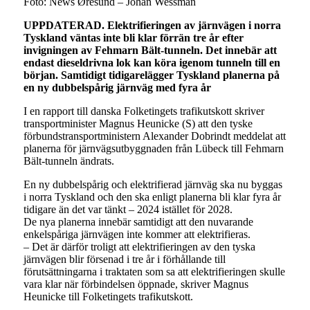
Foto: News Øresund – Johan Wessman
UPPDATERAD. Elektrifieringen av järnvägen i norra
Tyskland väntas inte bli klar förrän tre år efter
invigningen av Fehmarn Bält-tunneln. Det innebär att
endast dieseldrivna lok kan köra igenom tunneln till en
början. Samtidigt tidigarelägger Tyskland planerna på
en ny dubbelspårig järnväg med fyra år
I en rapport till danska Folketingets trafikutskott skriver
transportminister Magnus Heunicke (S) att den tyske
förbundstransportministern Alexander Dobrindt meddelat att
planerna för järnvägsutbyggnaden från Lübeck till Fehmarn
Bält-tunneln ändrats.
En ny dubbelspårig och elektrifierad järnväg ska nu byggas
i norra Tyskland och den ska enligt planerna bli klar fyra år
tidigare än det var tänkt – 2024 istället för 2028.
De nya planerna innebär samtidigt att den nuvarande
enkelspåriga järnvägen inte kommer att elektrifieras.
– Det är därför troligt att elektrifieringen av den tyska
järnvägen blir försenad i tre år i förhållande till
förutsättningarna i traktaten som sa att elektrifieringen skulle
vara klar när förbindelsen öppnade, skriver Magnus
Heunicke till Folketingets trafikutskott.