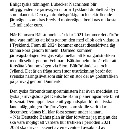
Enligt tyska tidningen Lübecker Nachrihten blir
utbyggnaden av järnvägen i norra Tyskland dubbelt så dyr
som planerat. Den nya dubbelspråkiga och elektrifierade
järnvägen som dras bredvid motorvägen beräknas nu kosta
1,5 miljarder euro.
När Fehmarn Bält-tunneln står klar 2021 kommer det därför
inte vara möjligt att köra genom den med ellok och vidare in
i Tyskland. Fram till 2024 kommer endast dieseldrivna tåg
kunna köra genom tunneln. Därmed kommer
järnvägsbolagen tvingas välja mellan att köra godstrafiken
med diesellok genom Fehmarn Bält-tunneln i tre år eller att
fortsätta köra omvägen via Stora Bältförbindelsen och
Jylland. Det är en fråga som i stor utsträckning berör det
svenska näringslivet som står för en stor del av godstrafiken
på järnväg genom Danmark.
Den tyska förbundstransportministern har även meddelat att
tyska järnvägsbolaget Deutsche Bahn planeringsarbete blivit
försenat. Den uppdaterade utbyggnadsplan för den tyska
landanläggningen för järnvägen, som skulle varit klar i
december, väntas bli klar först senare under januari.
– När Deutsche Bahns plan är klar förväntar jag mig att det
ska vara möjligt att värdera hur trafiken i perioden 2021-
2024 ska drivas i skenet av en eventuell avsaknad av