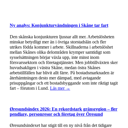
Ny analys: Konjunkturvändningen i Skåne tar fart
Den skånska konjunkturen ljusnar allt mer. Arbetslösheten
minskar betydligt mer än i övriga storstadslän och fler
utrikes födda kommer i arbete. Skillnaderna i arbetslöshet
mellan Skånes olika delområden krymper samtidigt som
sysselsättningen börjar växla upp, inte minst inom
försvarssektorn och företagstjänster. Men jobbtillväxten sker
huvudsakligen i västra Skåne, medan östra Skånes
arbetstillfällen har blivit allt färre. På bostadsmarknaden är
återhämtningen desto mer dämpad, med avtagande
prisuppgångar och ett bostadsbyggande som inte riktigt tagit
fart – förutom i Lund.
Läs mer →
Øresundsindex 2026: En rekordstark gränsregion – fler
pendlare, personresor och företag över Öresund
Øresundsindexet har stigit till en ny nivå från det tidigare