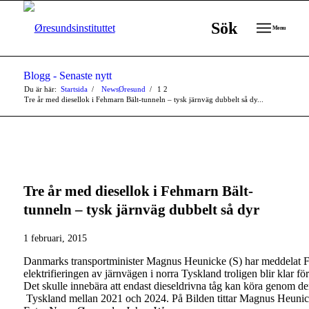
Sök
Menu
Blogg - Senaste nytt
Du är här:
Startsida
/
NewsØresund
/
1
2
Tre år med diesellok i Fehmarn Bält-tunneln – tysk järnväg dubbelt så dy...
Tre år med diesellok i Fehmarn Bält-
tunneln – tysk järnväg dubbelt så dyr
1 februari, 2015
Danmarks transportminister Magnus Heunicke (S) har meddelat Folk
elektrifieringen av järnvägen i norra Tyskland troligen blir klar fö
Det skulle innebära att endast dieseldrivna tåg kan köra genom de
Tyskland mellan 2021 och 2024. På Bilden tittar Magnus Heunic