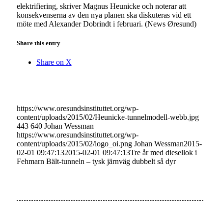
elektrifiering, skriver Magnus Heunicke och noterar att
konsekvenserna av den nya planen ska diskuteras vid ett
möte med Alexander Dobrindt i februari. (News Øresund)
Share this entry
Share on X
https://www.oresundsinstituttet.org/wp-
content/uploads/2015/02/Heunicke-tunnelmodell-webb.jpg
443
640
Johan Wessman
https://www.oresundsinstituttet.org/wp-
content/uploads/2015/02/logo_oi.png
Johan Wessman
2015-
02-01 09:47:13
2015-02-01 09:47:13
Tre år med diesellok i
Fehmarn Bält-tunneln – tysk järnväg dubbelt så dyr