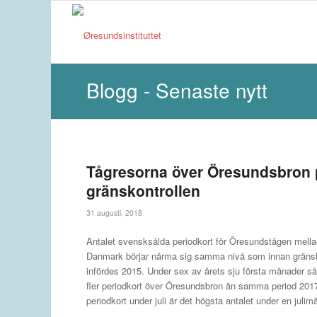
Blogg - Senaste nytt
Tågresorna över Öresundsbron
gränskontrollen
31 augusti, 2018
Antalet svensksålda periodkort för Öresundstågen mell
Danmark börjar närma sig samma nivå som innan gränsk
infördes 2015. Under sex av årets sju första månader s
fler periodkort över Öresundsbron än samma period 2017
periodkort under juli är det högsta antalet under en ju