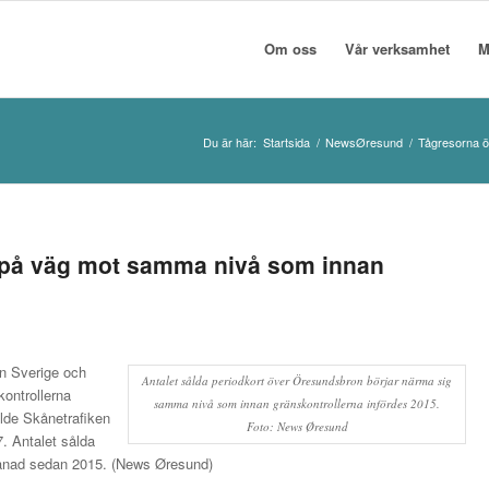
Om oss
Vår verksamhet
M
Du är här:
Startsida
/
NewsØresund
/
Tågresorna ö
 på väg mot samma nivå som innan
an Sverige och
Antalet sålda periodkort över Öresundsbron börjar närma sig
ontrollerna
samma nivå som innan gränskontrollerna infördes 2015.
ålde Skånetrafiken
Foto: News Øresund
. Antalet sålda
limånad sedan 2015. (News Øresund)