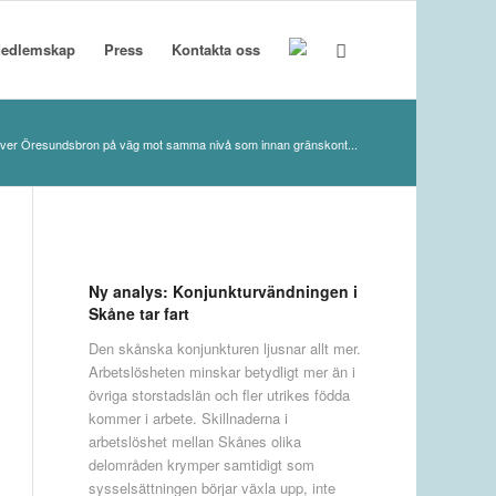
edlemskap
Press
Kontakta oss
ver Öresundsbron på väg mot samma nivå som innan gränskont...
Ny analys: Konjunkturvändningen i
Skåne tar fart
Den skånska konjunkturen ljusnar allt mer.
Arbetslösheten minskar betydligt mer än i
övriga storstadslän och fler utrikes födda
kommer i arbete. Skillnaderna i
arbetslöshet mellan Skånes olika
delområden krymper samtidigt som
sysselsättningen börjar växla upp, inte