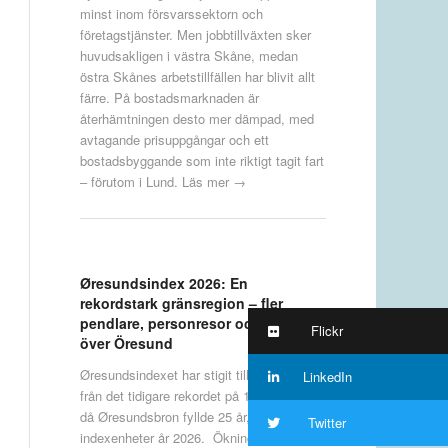
minst inom försvarssektorn och
företagstjänster. Men jobbtillväxten sker
huvudsakligen i västra Skåne, medan
östra Skånes arbetstillfällen har blivit allt
färre. På bostadsmarknaden är
återhämtningen desto mer dämpad, med
avtagande prisuppgångar och ett
bostadsbyggande som inte riktigt tagit fart
– förutom i Lund.
Läs mer →
Øresundsindex 2026: En
rekordstark gränsregion – fler
pendlare, personresor och företag
Flickr
över Öresund
Øresundsindexet har stigit till en ny nivå
LinkedIn
från det tidigare rekordet på 112 förra året,
då Øresundsbron fyllde 25 år, till 115
Twitter
indexenheter år 2026. Ökningen i indexet