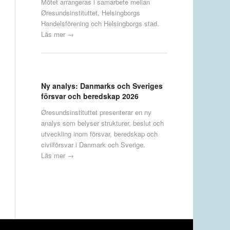
Mötet arrangeras i samarbete mellan
Øresundsinstituttet, Helsingborgs
Handelsförening och Helsingborgs stad.
Läs mer →
Ny analys: Danmarks och Sveriges
försvar och beredskap 2026
Øresundsinstituttet presenterar en ny
analys som belyser strukturer, beslut och
utveckling inom försvar, beredskap och
civilförsvar i Danmark och Sverige.
Läs mer →