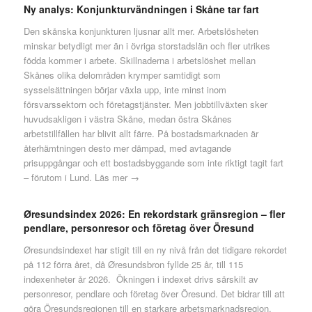
Ny analys: Konjunkturvändningen i Skåne tar fart
Den skånska konjunkturen ljusnar allt mer. Arbetslösheten
minskar betydligt mer än i övriga storstadslän och fler utrikes
födda kommer i arbete. Skillnaderna i arbetslöshet mellan
Skånes olika delområden krymper samtidigt som
sysselsättningen börjar växla upp, inte minst inom
försvarssektorn och företagstjänster. Men jobbtillväxten sker
huvudsakligen i västra Skåne, medan östra Skånes
arbetstillfällen har blivit allt färre. På bostadsmarknaden är
återhämtningen desto mer dämpad, med avtagande
prisuppgångar och ett bostadsbyggande som inte riktigt tagit fart
– förutom i Lund.
Läs mer →
Øresundsindex 2026: En rekordstark gränsregion – fler
pendlare, personresor och företag över Öresund
Øresundsindexet har stigit till en ny nivå från det tidigare rekordet
på 112 förra året, då Øresundsbron fyllde 25 år, till 115
indexenheter år 2026. Ökningen i indexet drivs särskilt av
personresor, pendlare och företag över Öresund. Det bidrar till att
göra Öresundsregionen till en starkare arbetsmarknadsregion.