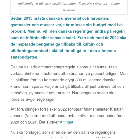
nödvändigtvis till varje enskild institution. Foto: News Øresund – Johan
Wessman
Sedan 2015 måste danska universitet och lärosäten,
gymnasier och museer varje år minska sin budget med två
procent. Men nu vill den danska regeringen ändra på regeln
som de införde efter senaste valet. Från och med år 2022 ska
de insparade pengarna gå tillbaka till kultur- och
utbildningsområdet i stället för att gå in i den allmänna
statsbudgeten.
Den så kallade omprioriteringsregeln slopas alltså inte, utan
verksamheterna måste fortsatt skära ner två procent årligen. Men
till skillnad från nu kommer de drygt 800 miljonerna danska
kronor som sparas varje år att gå tillbaka till just universitet och
lärosäten, gymnasier och museer. Hur pengarna sedan ska
fördelas avgör regeringen.
Att förändringen först sker 2022 förklarar finansminister Kristian
Jensen (Venstre) med att andra avtal kräver resurser under åren
2020 och 2021. Det skriver
Altinget
.
Nu ska förslaget, som är en del av den danska regeringens