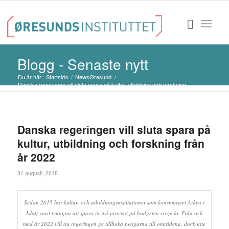
Blogg - Senaste nytt
Du är här:
Startsida
/
NewsØresund
/
Danska regeringen vill sluta spara på kultur, utbildning och forskning ...
Danska regeringen vill sluta spara på
kultur, utbildning och forskning från
år 2022
31 augusti, 2018
Sedan 2015 har kultur- och utbildningsinstitutioner som konstmuseet Arken i
Ishøj varit tvungna att spara in två procent på budgeten varje år. Från och
med år 2022 vill nu regeringen ge tillbaka pengarna till områdena, dock inte