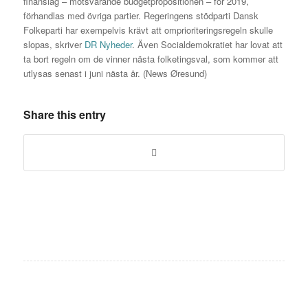
finanslag – motsvarande budgetpropositionen – för 2019,
förhandlas med övriga partier. Regeringens stödparti Dansk
Folkeparti har exempelvis krävt att omprioriteringsregeln skulle
slopas, skriver
DR Nyheder
. Även Socialdemokratiet har lovat att
ta bort regeln om de vinner nästa folketingsval, som kommer att
utlysas senast i juni nästa år. (News Øresund)
Share this entry