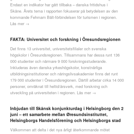
Endast en indikator har gått tillbaka – danska fritidshus i
Skåne. Årets tema i rapporten fokuserar på betydelsen av den
kommande Fehmarn Bält-förbindelsen för turismen i regionen.
Läs mer →
FAKTA: Universitet och forskning i Öresundsregionen
Det finns 13 universitet, universitetsfilialer och svenska
högskolor i Öresundsregionen. Tillsammans har dessa runt 136
000 studenter och närmare 9 000 forskningsstuderande.
Inkluderas även danska yrkeshögskolor, konstnärliga
utbildningsinstitutioner och näringslivsakademier finns det runt
179 000 studenter i Öresundsregionen. Därtill arbetar cirka 14 000
personer, omräknat till heltid/årsverk, med forskning och
utveckling på universiteten i regionen.
Läs mer →
Inbjudan till Skånsk konjunkturdag i Helsingborg den 2
juni – ett samarbete mellan Øresundsinstituttet,
Helsingborgs Handelsförening och Helsingborgs stad
Välkommen att delta i det nya årligt återkommande mötet