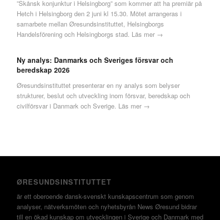
”Skånsk konjunktur i Helsingborg” som kommer att ha premiär på
Hetch i Helsingborg den 2 juni kl 15.30. Mötet arrangeras i
samarbete mellan Øresundsinstituttet, Helsingborgs
Handelsförening och Helsingborgs stad.
Läs mer →
Ny analys: Danmarks och Sveriges försvar och
beredskap 2026
Øresundsinstituttet presenterar en ny analys som belyser
strukturer, beslut och utveckling inom försvar, beredskap och
civilförsvar i Danmark och Sverige.
Läs mer →
ØRESUNDSINSTITUTTET
är ett oberoende dansk-svenskt kunskapscentrum som genom
analyser, nätverksmöten och nyhetsbyrån News Øresund bidrar
till en ökad kunskap om utvecklingen i Sverige och Danmark med