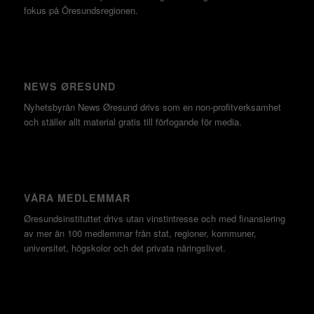
fokus på Öresundsregionen.
NEWS ØRESUND
Nyhetsbyrån News Øresund drivs som en non-profitverksamhet
och ställer allt material gratis till förfogande för media.
VÅRA MEDLEMMAR
Øresundsinstituttet drivs utan vinst­intresse och med finansiering
av mer än 100 medlemmar från stat, regioner, kommuner,
universitet, högskolor och det privata näringslivet.