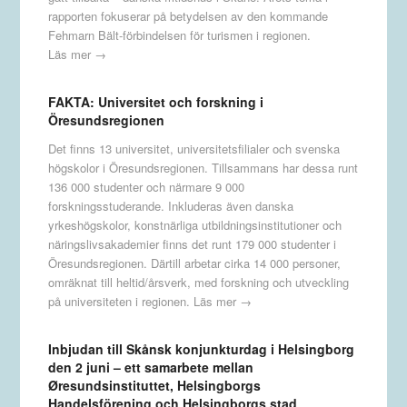
rapporten fokuserar på betydelsen av den kommande
Fehmarn Bält-förbindelsen för turismen i regionen.
Läs mer →
FAKTA: Universitet och forskning i
Öresundsregionen
Det finns 13 universitet, universitetsfilialer och svenska
högskolor i Öresundsregionen. Tillsammans har dessa runt
136 000 studenter och närmare 9 000
forskningsstuderande. Inkluderas även danska
yrkeshögskolor, konstnärliga utbildningsinstitutioner och
näringslivsakademier finns det runt 179 000 studenter i
Öresundsregionen. Därtill arbetar cirka 14 000 personer,
omräknat till heltid/årsverk, med forskning och utveckling
på universiteten i regionen.
Läs mer →
Inbjudan till Skånsk konjunkturdag i Helsingborg
den 2 juni – ett samarbete mellan
Øresundsinstituttet, Helsingborgs
Handelsförening och Helsingborgs stad