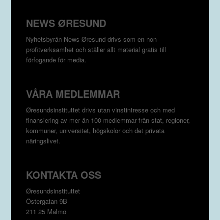
NEWS ØRESUND
Nyhetsbyrån News Øresund drivs som en non-
profitverksamhet och ställer allt material gratis till
förfogande för media.
VÅRA MEDLEMMAR
Øresundsinstituttet drivs utan vinst­intresse och med
finansiering av mer än 100 medlemmar från stat, regioner,
kommuner, universitet, högskolor och det privata
näringslivet.
KONTAKTA OSS
Øresundsinstituttet
Östergatan 9B
211 25 Malmö