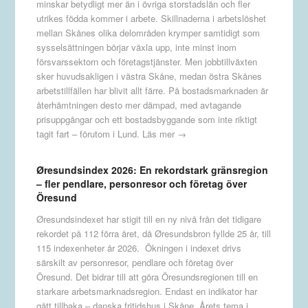
minskar betydligt mer än i övriga storstadslän och fler
utrikes födda kommer i arbete. Skillnaderna i arbetslöshet
mellan Skånes olika delområden krymper samtidigt som
sysselsättningen börjar växla upp, inte minst inom
försvarssektorn och företagstjänster. Men jobbtillväxten
sker huvudsakligen i västra Skåne, medan östra Skånes
arbetstillfällen har blivit allt färre. På bostadsmarknaden är
återhämtningen desto mer dämpad, med avtagande
prisuppgångar och ett bostadsbyggande som inte riktigt
tagit fart – förutom i Lund.
Läs mer →
Øresundsindex 2026: En rekordstark gränsregion
– fler pendlare, personresor och företag över
Öresund
Øresundsindexet har stigit till en ny nivå från det tidigare
rekordet på 112 förra året, då Øresundsbron fyllde 25 år, till
115 indexenheter år 2026. Ökningen i indexet drivs
särskilt av personresor, pendlare och företag över
Öresund. Det bidrar till att göra Öresundsregionen till en
starkare arbetsmarknadsregion. Endast en indikator har
gått tillbaka – danska fritidshus i Skåne. Årets tema i