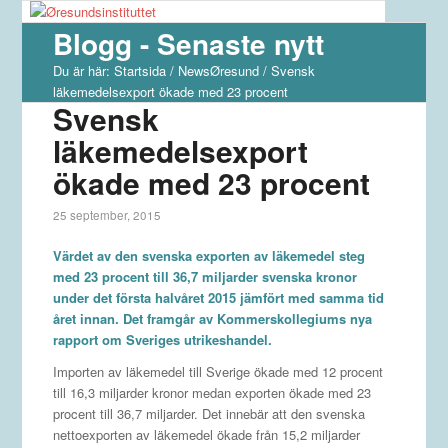
Blogg - Senaste nytt
Du är här:
Startsida
/
NewsØresund
/
Svensk
läkemedelsexport ökade med 23 procent
Svensk
läkemedelsexport
ökade med 23 procent
25 september, 2015
Värdet av den svenska exporten av läkemedel steg
med 23 procent till 36,7 miljarder svenska kronor
under det första halvåret 2015 jämfört med samma tid
året innan. Det framgår av Kommerskollegiums nya
rapport om Sveriges utrikeshandel.
Importen av läkemedel till Sverige ökade med 12 procent
till 16,3 miljarder kronor medan exporten ökade med 23
procent till 36,7 miljarder. Det innebär att den svenska
nettoexporten av läkemedel ökade från 15,2 miljarder