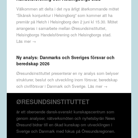
Välkommen att delta i det nya årligt återkommande mötet
”Skånsk konjunktur i Helsingborg” som kommer att ha
premiär på Hetch i Helsingborg den 2 juni kl 15.30. Mötet
arrangeras i samarbete mellan Øresundsinstituttet,
Helsingborgs Handelsförening och Helsingborgs stad.
Läs mer →
Ny analys: Danmarks och Sveriges försvar och
beredskap 2026
Øresundsinstituttet presenterar en ny analys som belyser
strukturer, beslut och utveckling inom försvar, beredskap
och civilförsvar i Danmark och Sverige.
Läs mer →
ØRESUNDSINSTITUTTET
är ett oberoende dansk-svenskt kunskapscentrum som
genom analyser, nätverksmöten och nyhetsbyrån News
Øresund bidrar till en ökad kunskap om utvecklingen i
Sverige och Danmark med fokus på Öresundsregionen.