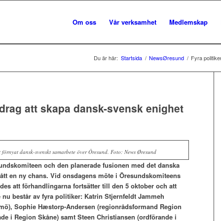
Om oss
Vår verksamhet
Medlemskap
Du är här:
Startsida
/
NewsØresund
/
Fyra politik
pdrag att skapa dansk-svensk enighet
t förnyat dansk-svenskt samarbete över Öresund. Foto: News Øresund
sundskomiteen och den planerade fusionen med det danska
fått en ny chans. Vid onsdagens möte i Öresundskomiteens
es att förhandlingarna fortsätter till den 5 oktober och att
nu består av fyra politiker: Katrin Stjernfeldt Jammeh
mö), Sophie H
æstorp-Andersen (regionrådsformand Region
ade i Region Skåne) samt Steen Christiansen (ordförande i