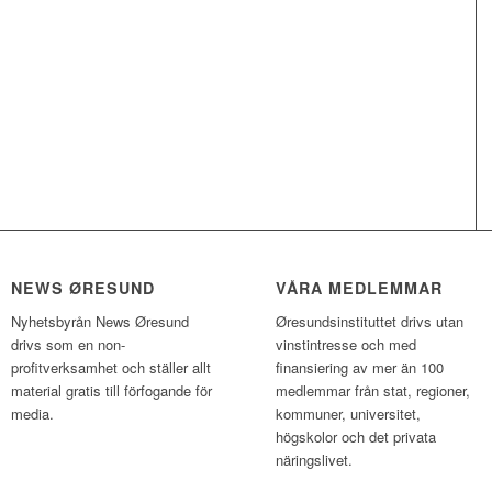
NEWS ØRESUND
VÅRA MEDLEMMAR
Nyhetsbyrån News Øresund
Øresundsinstituttet drivs utan
drivs som en non-
vinst­intresse och med
profitverksamhet och ställer allt
finansiering av mer än 100
material gratis till förfogande för
medlemmar från stat, regioner,
media.
kommuner, universitet,
högskolor och det privata
näringslivet.