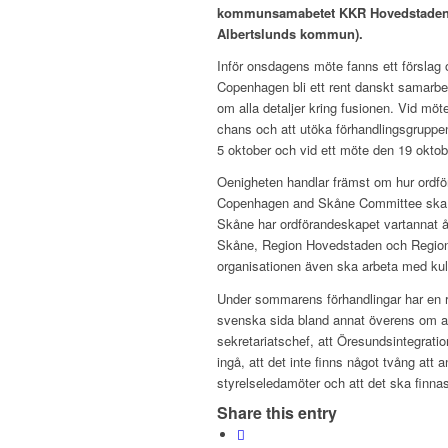
kommunsamabetet KKR Hovedstaden o
Albertslunds kommun).
Inför onsdagens möte fanns ett förslag 
Copenhagen bli ett rent danskt samarbe
om alla detaljer kring fusionen. Vid mö
chans och att utöka förhandlingsgruppen fr
5 oktober och vid ett möte den 19 oktobe
Oenigheten handlar främst om hur ordf
Copenhagen and Skåne Committee ska fö
Skåne har ordförandeskapet vartannat å
Skåne, Region Hovedstaden och Region S
organisationen även ska arbeta med kult
Under sommarens förhandlingar har en r
svenska sida bland annat överens om a
sekretariatschef, att Öresundsintegratio
ingå, att det inte finns något tvång at
styrelseledamöter och att det ska finn
Share this entry