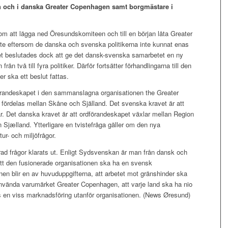
ch i danska Greater Copenhagen samt borgmästare i
om att lägga ned Öresundskomiteen och till en början låta Greater
te eftersom de danska och svenska politikerna inte kunnat enas
tet beslutades dock att ge det dansk-svenska samarbetet en ny
ån två till fyra politiker. Därför fortsätter förhandlingarna till den
r ska ett beslut fattas.
örandeskapet i den sammanslagna organisationen the Greater
rdelas mellan Skåne och Själland. Det svenska kravet är att
r. Det danska kravet är att ordförandeskapet växlar mellan Region
jælland. Ytterligare en tvistefråga gäller om den nya
ur- och miljöfrågor.
ad frågor klarats ut. Enligt Sydsvenskan är man från dansk och
tt den fusionerade organisationen ska ha en svensk
nen blir en av huvuduppgifterna, att arbetet mot gränshinder ska
t använda varumärket Greater Copenhagen, att varje land ska ha nio
as en viss marknadsföring utanför organisationen. (News Øresund)