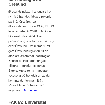
Öresund
Øresundsindexet har stigit till en
ny nivå från det tidigare rekordet
på 112 förra året, då
Øresundsbron fyllde 25 år, till 115
indexenheter år 2026. Ökningen
i indexet drivs särskilt av
personresor, pendlare och företag
över Öresund. Det bidrar till att
göra Öresundsregionen till en
starkare arbetsmarknadsregion.
Endast en indikator har gått
tillbaka – danska fritidshus i
Skåne. Årets tema i rapporten
fokuserar på betydelsen av den
kommande Fehmarn Bält-
förbindelsen för turismen i
regionen.
Läs mer →
FAKTA: Universitet