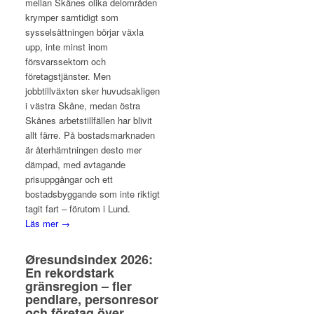
mellan Skånes olika delområden
krymper samtidigt som
sysselsättningen börjar växla
upp, inte minst inom
försvarssektorn och
företagstjänster. Men
jobbtillväxten sker huvudsakligen
i västra Skåne, medan östra
Skånes arbetstillfällen har blivit
allt färre. På bostadsmarknaden
är återhämtningen desto mer
dämpad, med avtagande
prisuppgångar och ett
bostadsbyggande som inte riktigt
tagit fart – förutom i Lund.
Läs mer →
Øresundsindex 2026:
En rekordstark
gränsregion – fler
pendlare, personresor
och företag över