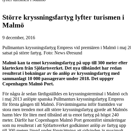
Större kryssningsfartyg lyfter turismen i
Malmö
9 december, 2016
Pullmanturs kryssningsfartyg Empress vid premiären i Malmö i maj 2
satsat på större fartyg. Foto: News Øresund
Malmö kan ta emot kryssningsfartyg på upp till 300 meter efter
klartecken från Sjöfartsverket. Det nya tillståndet har redan
resulterat i bokningar av tio anlöp av kryssningsfartyg med
sammanlagt 10 000 passagerare under 2018. Det uppger
Copenhagen Malmö Port.
För några år sedan färdigställdes en kryssningsterminal i Malmö och
i maj 2013 anlöpte spanska Pullmanturs kryssningsfartyg Empress
för första gången till Malmö. Förväntningarna inför framtiden var
stora men trenden mot allt större kryssningsfartyg gjorde att Malmös
hamn blev för liten med tillstånd att ta emot fartyg på högst 240
meter. Därför har Copenhagen Malmö Port genomfört simuleringar
som nu resulterat i att Sjöfartsverket godkänner anlöp av fartyg upp
till 300 meters längd under förutsättning att sidvinden är maximalt