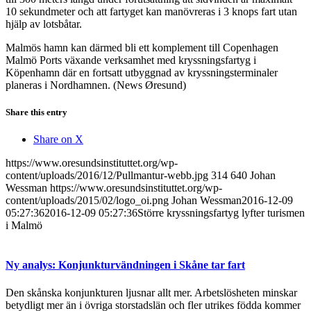
10 sekundmeter och att fartyget kan manövreras i 3 knops fart utan
hjälp av lotsbåtar.
Malmös hamn kan därmed bli ett komplement till Copenhagen
Malmö Ports växande verksamhet med kryssningsfartyg i
Köpenhamn där en fortsatt utbyggnad av kryssningsterminaler
planeras i Nordhamnen. (News Øresund)
Share this entry
Share on X
https://www.oresundsinstituttet.org/wp-
content/uploads/2016/12/Pullmantur-webb.jpg
314
640
Johan
Wessman
https://www.oresundsinstituttet.org/wp-
content/uploads/2015/02/logo_oi.png
Johan Wessman
2016-12-09
05:27:36
2016-12-09 05:27:36
Större kryssningsfartyg lyfter turismen
i Malmö
Ny analys: Konjunkturvändningen i Skåne tar fart
Den skånska konjunkturen ljusnar allt mer. Arbetslösheten minskar
betydligt mer än i övriga storstadslän och fler utrikes födda kommer