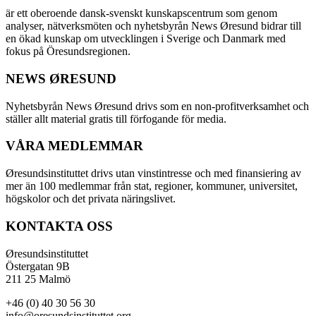
är ett oberoende dansk-svenskt kunskapscentrum som genom
analyser, nätverksmöten och nyhetsbyrån News Øresund bidrar till
en ökad kunskap om utvecklingen i Sverige och Danmark med
fokus på Öresundsregionen.
NEWS ØRESUND
Nyhetsbyrån News Øresund drivs som en non-profitverksamhet och
ställer allt material gratis till förfogande för media.
VÅRA MEDLEMMAR
Øresundsinstituttet drivs utan vinst­intresse och med finansiering av
mer än 100 medlemmar från stat, regioner, kommuner, universitet,
högskolor och det privata näringslivet.
KONTAKTA OSS
Øresundsinstituttet
Östergatan 9B
211 25 Malmö
+46 (0) 40 30 56 30
info@oresundsinstituttet.org