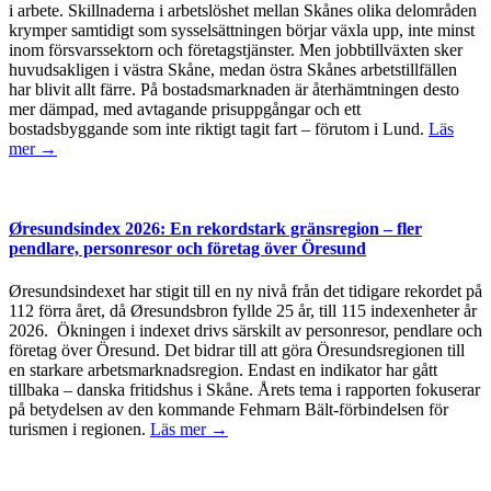
i arbete. Skillnaderna i arbetslöshet mellan Skånes olika delområden
krymper samtidigt som sysselsättningen börjar växla upp, inte minst
inom försvarssektorn och företagstjänster. Men jobbtillväxten sker
huvudsakligen i västra Skåne, medan östra Skånes arbetstillfällen
har blivit allt färre. På bostadsmarknaden är återhämtningen desto
mer dämpad, med avtagande prisuppgångar och ett
bostadsbyggande som inte riktigt tagit fart – förutom i Lund.
Läs
mer →
Øresundsindex 2026: En rekordstark gränsregion – fler
pendlare, personresor och företag över Öresund
Øresundsindexet har stigit till en ny nivå från det tidigare rekordet på
112 förra året, då Øresundsbron fyllde 25 år, till 115 indexenheter år
2026. Ökningen i indexet drivs särskilt av personresor, pendlare och
företag över Öresund. Det bidrar till att göra Öresundsregionen till
en starkare arbetsmarknadsregion. Endast en indikator har gått
tillbaka – danska fritidshus i Skåne. Årets tema i rapporten fokuserar
på betydelsen av den kommande Fehmarn Bält-förbindelsen för
turismen i regionen.
Läs mer →