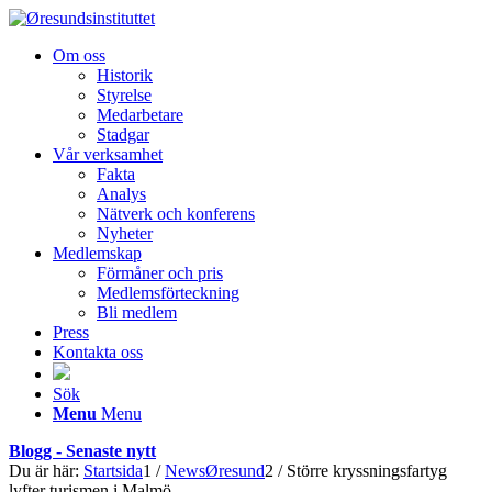
Om oss
Historik
Styrelse
Medarbetare
Stadgar
Vår verksamhet
Fakta
Analys
Nätverk och konferens
Nyheter
Medlemskap
Förmåner och pris
Medlemsförteckning
Bli medlem
Press
Kontakta oss
Sök
Menu
Menu
Blogg - Senaste nytt
Du är här:
Startsida
1
/
NewsØresund
2
/
Större kryssningsfartyg
lyfter turismen i Malmö