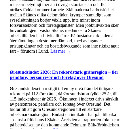
minskar betydligt mer än i övriga storstadslän och fler
utrikes födda kommer i arbete. Skillnaderna i arbetslöshet
mellan Skånes olika delområden krymper samtidigt som
sysselsättningen börjar växla upp, inte minst inom
försvarssektorn och företagstjänster. Men jobbtillväxten sker
huvudsakligen i västra Skåne, medan östra Skånes
arbetstillfällen har blivit allt färre. På bostadsmarknaden är
återhämtningen desto mer dämpad, med avtagande
prisuppgångar och ett bostadsbyggande som inte riktigt tagit
fart – förutom i Lund.
Läs mer →
Øresundsindex 2026: En rekordstark gränsregion – fler
pendlare, personresor och företag över Öresund
Øresundsindexet har stigit till en ny nivå från det tidigare
rekordet på 112 förra året, då Øresundsbron fyllde 25 år, till
115 indexenheter år 2026. Ökningen i indexet drivs särskilt
av personresor, pendlare och företag över Öresund. Det
bidrar till att göra Öresundsregionen till en starkare
arbetsmarknadsregion. Endast en indikator har gått tillbaka
– danska fritidshus i Skåne. Årets tema i rapporten fokuserar
på betydelsen av den kommande Fehmarn Bält-förbindelsen