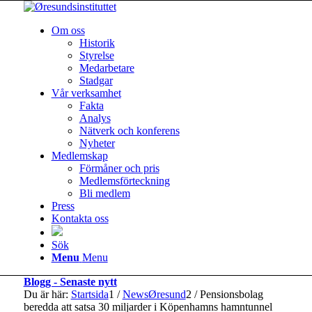
Om oss
Historik
Styrelse
Medarbetare
Stadgar
Vår verksamhet
Fakta
Analys
Nätverk och konferens
Nyheter
Medlemskap
Förmåner och pris
Medlemsförteckning
Bli medlem
Press
Kontakta oss
Sök
Menu
Menu
Blogg - Senaste nytt
Du är här:
Startsida
1
/
NewsØresund
2
/
Pensionsbolag
beredda att satsa 30 miljarder i Köpenhamns hamntunnel