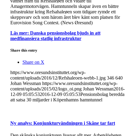
vattnet fram till Refshaleøen och vidare till
Amagermotorvägen. Hamntunneln skapar även en bättre
infrastruktur kring Refsahaleøen som tidigare rymde ett
skeppsvarv och som härom året blev känt som platsen för
Eurovision Song Contest. (News Øresund)
Läs mer: Danska pensionsbolag bjuds in att
medfinansiera statlig infrastruktur
Share this entry
Share on X
https://www.oresundsinstituttet.org/wp-
content/uploads/2016/12/Refshaleoen-webb-1.jpg
346
640
Johan Wessman
https://www.oresundsinstituttet.org/wp-
content/uploads/2015/02/logo_oi.png
Johan Wessman
2016-
12-09 05:05:53
2016-12-09 05:05:53
Pensionsbolag beredda
att satsa 30 miljarder i Köpenhamns hamntunnel
Ny analys: Konjunkturvändningen i Skåne tar fart
Den skånska konjunkturen ljusnar allt mer. Arbetslösheten