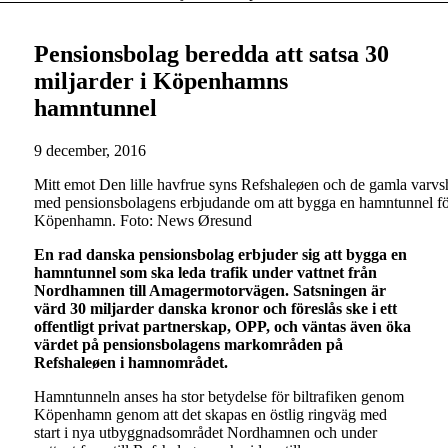
Pensionsbolag beredda att satsa 30
miljarder i Köpenhamns
hamntunnel
9 december, 2016
Mitt emot Den lille havfrue syns Refshaleøen och de gamla varvs
med pensionsbolagens erbjudande om att bygga en hamntunnel för
Köpenhamn. Foto: News Øresund
En rad danska pensionsbolag erbjuder sig att bygga en
hamntunnel som ska leda trafik under vattnet från
Nordhamnen till Amagermotorvägen. Satsningen är
värd 30 miljarder danska kronor och föreslås ske i ett
offentligt privat partnerskap, OPP, och väntas även öka
värdet på pensionsbolagens markområden på
Refshaleøen i hamnområdet.
Hamntunneln anses ha stor betydelse för biltrafiken genom
Köpenhamn genom att det skapas en östlig ringväg med
start i nya utbyggnadsområdet Nordhamnen och under