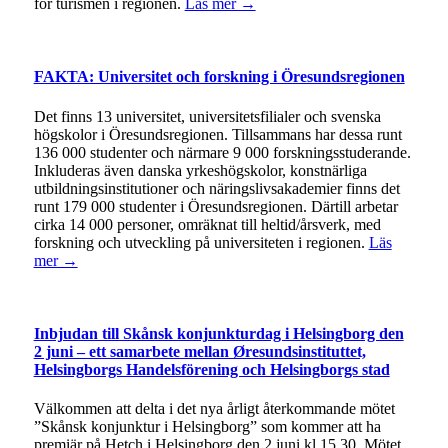
för turismen i regionen.
Läs mer →
FAKTA: Universitet och forskning i Öresundsregionen
Det finns 13 universitet, universitetsfilialer och svenska
högskolor i Öresundsregionen. Tillsammans har dessa runt
136 000 studenter och närmare 9 000 forskningsstuderande.
Inkluderas även danska yrkeshögskolor, konstnärliga
utbildningsinstitutioner och näringslivsakademier finns det
runt 179 000 studenter i Öresundsregionen. Därtill arbetar
cirka 14 000 personer, omräknat till heltid/årsverk, med
forskning och utveckling på universiteten i regionen.
Läs
mer →
Inbjudan till Skånsk konjunkturdag i Helsingborg den
2 juni – ett samarbete mellan Øresundsinstituttet,
Helsingborgs Handelsförening och Helsingborgs stad
Välkommen att delta i det nya årligt återkommande mötet
”Skånsk konjunktur i Helsingborg” som kommer att ha
premiär på Hetch i Helsingborg den 2 juni kl 15.30. Mötet