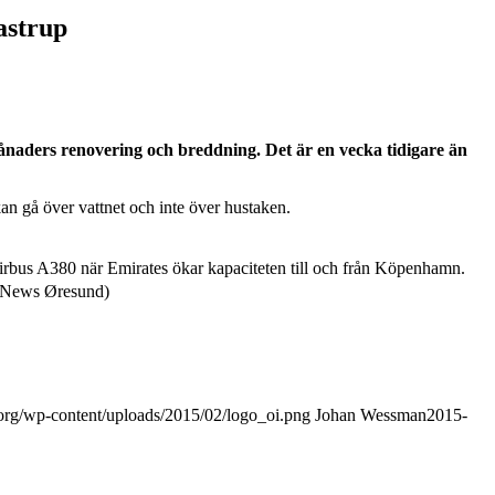
astrup
aders renovering och breddning. Det är en vecka tidigare än
n gå över vattnet och inte över hustaken.
irbus A380 när Emirates ökar kapaciteten till och från Köpenhamn.
. (News Øresund)
t.org/wp-content/uploads/2015/02/logo_oi.png
Johan Wessman
2015-