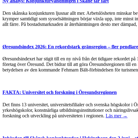
Ny analys: Konjunkturvändningen i Skåne tar fart
Den skånska konjunkturen ljusnar allt mer. Arbetslösheten minskar bet
krymper samtidigt som sysselsättningen börjar växla upp, inte minst in
allt färre. På bostadsmarknaden är återhämtningen desto mer dämpad, 
Øresundsindex 2026: En rekordstark gränsregion – fler pendlare
Øresundsindexet har stigit till en ny nivå från det tidigare rekordet p
företag över Öresund. Det bidrar till att göra Öresundsregionen till en
betydelsen av den kommande Fehmarn Bält-förbindelsen för turismen
FAKTA: Universitet och forskning i Öresundsregionen
Det finns 13 universitet, universitetsfilialer och svenska högskolor
yrkeshögskolor, konstnärliga utbildningsinstitutioner och näringslivsa
forskning och utveckling på universiteten i regionen.
Läs mer →