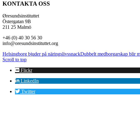
KONTAKTA OSS
Øresundsinstituttet
Östergatan 9B
211 25 Malmö
+46 (0) 40 30 56 30
info@oresundsinstituttet.org
Helsingborg bjuder på näringslivssnack
Dubbelt medborgarskap blir mö
Scroll to top
Flickr
LinkedIn
Twitter