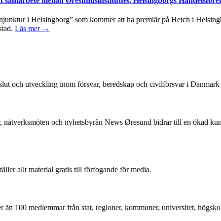
tt samarbete mellan Øresundsinstituttet, Helsingborgs Handelsföre
junktur i Helsingborg” som kommer att ha premiär på Hetch i Helsingbo
stad.
Läs mer →
beslut och utveckling inom försvar, beredskap och civilförsvar i Danmar
, nätverksmöten och nyhetsbyrån News Øresund bidrar till en ökad k
r allt material gratis till förfogande för media.
mer än 100 medlemmar från stat, regioner, kommuner, universitet, högskol