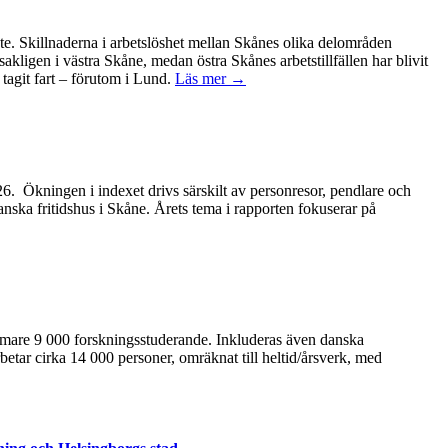
ete. Skillnaderna i arbetslöshet mellan Skånes olika delområden
kligen i västra Skåne, medan östra Skånes arbetstillfällen har blivit
tagit fart – förutom i Lund.
Läs mer →
2026. Ökningen i indexet drivs särskilt av personresor, pendlare och
anska fritidshus i Skåne. Årets tema i rapporten fokuserar på
ärmare 9 000 forskningsstuderande. Inkluderas även danska
betar cirka 14 000 personer, omräknat till heltid/årsverk, med