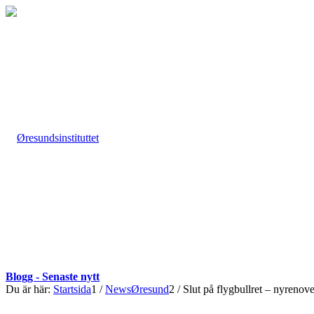
Blogg - Senaste nytt
Du är här:
Startsida
1
/
NewsØresund
2
/
Slut på flygbullret – nyreno