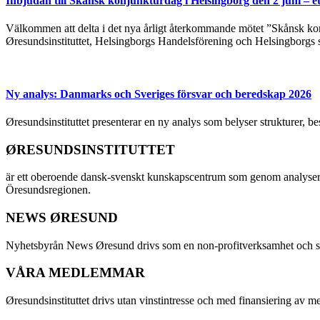
Inbjudan till Skånsk konjunkturdag i Helsingborg den 2 juni – e
Välkommen att delta i det nya årligt återkommande mötet ”Skånsk kon
Øresundsinstituttet, Helsingborgs Handelsförening och Helsingborgs 
Ny analys: Danmarks och Sveriges försvar och beredskap 2026
Øresundsinstituttet presenterar en ny analys som belyser strukturer, 
ØRESUNDSINSTITUTTET
är ett oberoende dansk-svenskt kunskapscentrum som genom analyser
Öresundsregionen.
NEWS ØRESUND
Nyhetsbyrån News Øresund drivs som en non-profitverksamhet och ställe
VÅRA MEDLEMMAR
Øresundsinstituttet drivs utan vinst­intresse och med finansiering av 