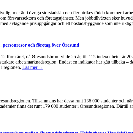
ydligt mer än i övriga storstadslän och fler utrikes födda kommer i arb
om försvarssektorn och företagstjänster. Men jobbtillväxten sker huvudsa
med avtagande prisuppgångar och ett bostadsbyggande som inte riktigt 
, personresor och företag över Öresund
å 112 förra året, då Øresundsbron fyllde 25 år, till 115 indexenheter år 
 starkare arbetsmarknadsregion. Endast en indikator har gått tillbaka – d
 i regionen.
Läs mer →
 i Öresundsregionen. Tillsammans har dessa runt 136 000 studenter och n
kademier finns det runt 179 000 studenter i Öresundsregionen. Därtill ar