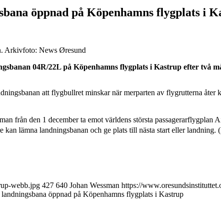
ngsbana öppnad på Köpenhamns flygplats i K
. Arkivfoto: News Øresund
sbanan 04R/22L på Köpenhamns flygplats i Kastrup efter två mån
gsbanan att flygbullret minskar när merparten av flygrutterna åter ka
man från den 1 december ta emot världens största passagerarflygplan A
re kan lämna landningsbanan och ge plats till nästa start eller landning
trup-webb.jpg
427
640
Johan Wessman
https://www.oresundsinstitutte
ad landningsbana öppnad på Köpenhamns flygplats i Kastrup