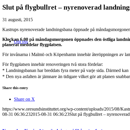
Slut på flygbullret – nyrenoverad landni
31 augusti, 2015
Kastrups nyrenoverade landningsbana öppnade på måndagsmorgonen
Klockan 6.00 på måndagsmorgonen öppnades den östliga landning
Om oss
planerat meddelar flygplatsen.
För invånarna i Malmö och Köpenhamn innebär återöppningen av landnin
För flygplatsen innebär renoveringen två stora fördelar:
* Landningsbanan har breddats fyra meter på varje sida. Därmed kan 
* Den nya asfalten är jämnare än tidigare vilket gör att planen snabba
Share this entry
Share on X
https://www.oresundsinstituttet.org/wp-content/uploads/2015/08/Kas
08-31 06:36:23
2015-08-31 06:36:23
Slut på flygbullret – nyrenover