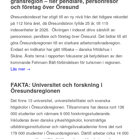
gränsregion – fler pendlare, personresor
och företag över Öresund
Øresundsindexet har stigit till en ny nivå från det tidigare rekordet
på 112 förra året, då Øresundsbron fyllde 25 år, till 115
indexenheter år 2026. Ökningen i indexet drivs särskilt av
personresor, pendlare och företag över Öresund. Det bidrar till att
göra Öresundsregionen till en starkare arbetsmarknadsregion.
Endast en indikator har gått tillbaka – danska fritidshus i
Skåne. Årets tema i rapporten fokuserar på betydelsen av den
kommande Fehmarn Bält-förbindelsen för turismen i regionen.
Läs mer →
FAKTA: Universitet och forskning i
Öresundsregionen
Det finns 13 universitet, universitetsfilialer och svenska
högskolor i Öresundsregionen. Tillsammans har dessa runt 136
000 studenter och närmare 9 000 forskningsstuderande.
Inkluderas även danska yrkeshögskolor, konstnärliga
utbildningsinstitutioner och näringslivsakademier finns det runt
179 000 studenter i Öresundsregionen. Därtill arbetar cirka 14 000