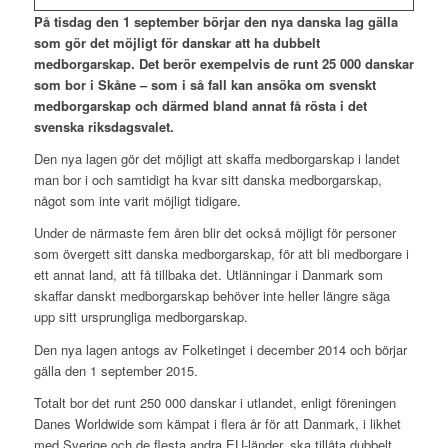
På tisdag den 1 september börjar den nya danska lag gälla
som gör det möjligt för danskar att ha dubbelt
medborgarskap. Det berör exempelvis de runt 25 000 danskar
som bor i Skåne – som i så fall kan ansöka om svenskt
medborgarskap och därmed bland annat få rösta i det
svenska riksdagsvalet.
Den nya lagen gör det möjligt att skaffa medborgarskap i landet
man bor i och samtidigt ha kvar sitt danska medborgarskap,
något som inte varit möjligt tidigare.
Under de närmaste fem åren blir det också möjligt för personer
som övergett sitt danska medborgarskap, för att bli medborgare i
ett annat land, att få tillbaka det. Utlänningar i Danmark som
skaffar danskt medborgarskap behöver inte heller längre säga
upp sitt ursprungliga medborgarskap.
Den nya lagen antogs av Folketinget i december 2014 och börjar
gälla den 1 september 2015.
Totalt bor det runt 250 000 danskar i utlandet, enligt föreningen
Danes Worldwide som kämpat i flera år för att Danmark, i likhet
med Sverige och de flesta andra EU-länder, ska tillåta dubbelt