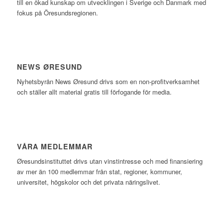
till en ökad kunskap om utvecklingen i Sverige och Danmark med
fokus på Öresundsregionen.
NEWS ØRESUND
Nyhetsbyrån News Øresund drivs som en non-profitverksamhet
och ställer allt material gratis till förfogande för media.
VÅRA MEDLEMMAR
Øresundsinstituttet drivs utan vinst­intresse och med finansiering
av mer än 100 medlemmar från stat, regioner, kommuner,
universitet, högskolor och det privata näringslivet.