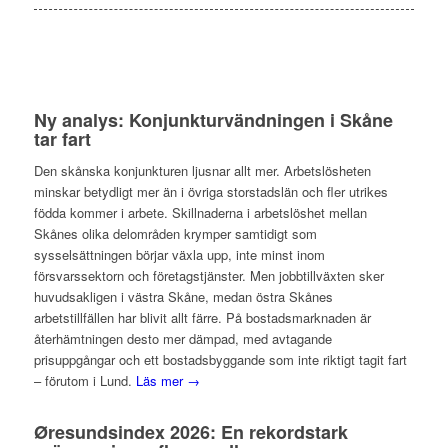
Ny analys: Konjunkturvändningen i Skåne
tar fart
Den skånska konjunkturen ljusnar allt mer. Arbetslösheten
minskar betydligt mer än i övriga storstadslän och fler utrikes
födda kommer i arbete. Skillnaderna i arbetslöshet mellan
Skånes olika delområden krymper samtidigt som
sysselsättningen börjar växla upp, inte minst inom
försvarssektorn och företagstjänster. Men jobbtillväxten sker
huvudsakligen i västra Skåne, medan östra Skånes
arbetstillfällen har blivit allt färre. På bostadsmarknaden är
återhämtningen desto mer dämpad, med avtagande
prisuppgångar och ett bostadsbyggande som inte riktigt tagit fart
– förutom i Lund.
Läs mer →
Øresundsindex 2026: En rekordstark