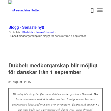
Blogg - Senaste nytt
Du är här:
Startsida
/
NewsØresund
/
Dubbelt medborgarskap blir möjligt för danskar från 1 september
Dubbelt medborgarskap blir möjligt
för danskar från 1 september
31 augusti, 2015
På tisdag blir det grönt ljus att ha dubbelt medborgarskap i Danmark. Det
berör de närmare 40 000 danskar som bor i Sverige som nu kan vara
medborgare i båda länderna men även invandrare i Danmark så att man nu
kan vara både t.ex. amerikanare och dansk. Foto: News Øresund