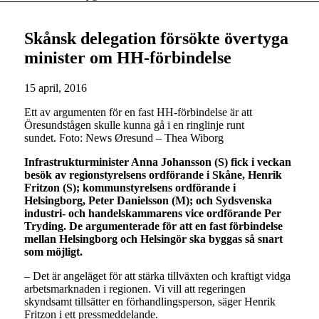
Skånsk delegation försökte övertyga
minister om HH-förbindelse
15 april, 2016
Ett av argumenten för en fast HH-förbindelse är att
Öresundstågen skulle kunna gå i en ringlinje runt
sundet. Foto: News Øresund – Thea Wiborg
Infrastrukturminister Anna Johansson (S) fick i veckan
besök av regionstyrelsens ordförande i Skåne, Henrik
Fritzon (S); kommunstyrelsens ordförande i
Helsingborg, Peter Danielsson (M); och Sydsvenska
industri- och handelskammarens vice ordförande Per
Tryding. De argumenterade för att en fast förbindelse
mellan Helsingborg och Helsingör ska byggas så snart
som möjligt.
– Det är angeläget för att stärka tillväxten och kraftigt vidga
arbetsmarknaden i regionen. Vi vill att regeringen
skyndsamt tillsätter en förhandlingsperson, säger Henrik
Fritzon i ett pressmeddelande.