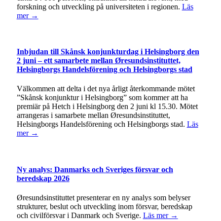
forskning och utveckling på universiteten i regionen.
Läs
mer →
Inbjudan till Skånsk konjunkturdag i Helsingborg den
2 juni – ett samarbete mellan Øresundsinstituttet,
Helsingborgs Handelsförening och Helsingborgs stad
Välkommen att delta i det nya årligt återkommande mötet
”Skånsk konjunktur i Helsingborg” som kommer att ha
premiär på Hetch i Helsingborg den 2 juni kl 15.30. Mötet
arrangeras i samarbete mellan Øresundsinstituttet,
Helsingborgs Handelsförening och Helsingborgs stad.
Läs
mer →
Ny analys: Danmarks och Sveriges försvar och
beredskap 2026
Øresundsinstituttet presenterar en ny analys som belyser
strukturer, beslut och utveckling inom försvar, beredskap
och civilförsvar i Danmark och Sverige.
Läs mer →