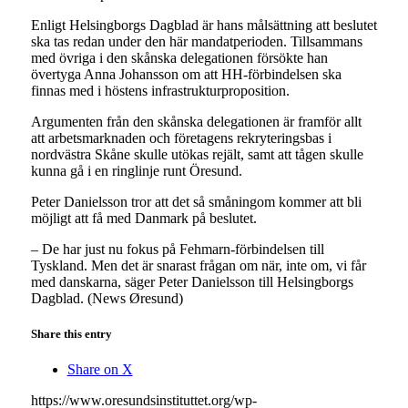
Enligt Helsingborgs Dagblad är hans målsättning att beslutet
ska tas redan under den här mandatperioden. Tillsammans
med övriga i den skånska delegationen försökte han
övertyga Anna Johansson om att HH-förbindelsen ska
finnas med i höstens infrastrukturproposition.
Argumenten från den skånska delegationen är framför allt
att arbetsmarknaden och företagens rekryteringsbas i
nordvästra Skåne skulle utökas rejält, samt att tågen skulle
kunna gå i en ringlinje runt Öresund.
Peter Danielsson tror att det så småningom kommer att bli
möjligt att få med Danmark på beslutet.
– De har just nu fokus på Fehmarn-förbindelsen till
Tyskland. Men det är snarast frågan om när, inte om, vi får
med danskarna, säger Peter Danielsson till Helsingborgs
Dagblad. (News Øresund)
Share this entry
Share on X
https://www.oresundsinstituttet.org/wp-