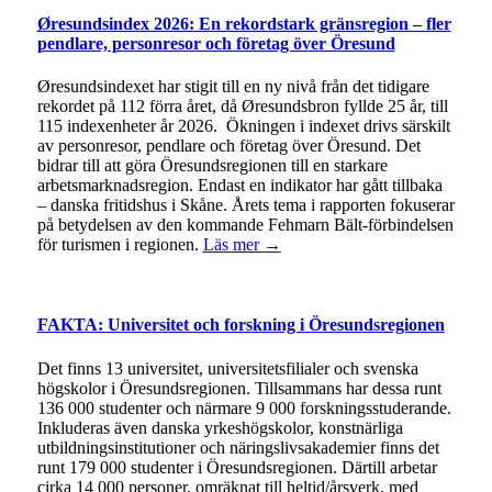
Øresundsindex 2026: En rekordstark gränsregion – fler
pendlare, personresor och företag över Öresund
Øresundsindexet har stigit till en ny nivå från det tidigare
rekordet på 112 förra året, då Øresundsbron fyllde 25 år, till
115 indexenheter år 2026. Ökningen i indexet drivs särskilt
av personresor, pendlare och företag över Öresund. Det
bidrar till att göra Öresundsregionen till en starkare
arbetsmarknadsregion. Endast en indikator har gått tillbaka
– danska fritidshus i Skåne. Årets tema i rapporten fokuserar
på betydelsen av den kommande Fehmarn Bält-förbindelsen
för turismen i regionen.
Läs mer →
FAKTA: Universitet och forskning i Öresundsregionen
Det finns 13 universitet, universitetsfilialer och svenska
högskolor i Öresundsregionen. Tillsammans har dessa runt
136 000 studenter och närmare 9 000 forskningsstuderande.
Inkluderas även danska yrkeshögskolor, konstnärliga
utbildningsinstitutioner och näringslivsakademier finns det
runt 179 000 studenter i Öresundsregionen. Därtill arbetar
cirka 14 000 personer, omräknat till heltid/årsverk, med