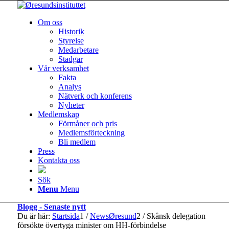
Om oss
Historik
Styrelse
Medarbetare
Stadgar
Vår verksamhet
Fakta
Analys
Nätverk och konferens
Nyheter
Medlemskap
Förmåner och pris
Medlemsförteckning
Bli medlem
Press
Kontakta oss
Sök
Menu
Menu
Blogg - Senaste nytt
Du är här:
Startsida
1
/
NewsØresund
2
/
Skånsk delegation
försökte övertyga minister om HH-förbindelse