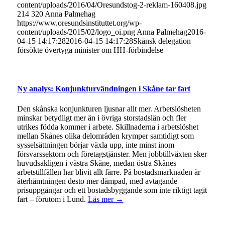
content/uploads/2016/04/Oresundstog-2-reklam-160408.jpg
214
320
Anna Palmehag
https://www.oresundsinstituttet.org/wp-
content/uploads/2015/02/logo_oi.png
Anna Palmehag
2016-
04-15 14:17:28
2016-04-15 14:17:28
Skånsk delegation
försökte övertyga minister om HH-förbindelse
Ny analys: Konjunkturvändningen i Skåne tar fart
Den skånska konjunkturen ljusnar allt mer. Arbetslösheten
minskar betydligt mer än i övriga storstadslän och fler
utrikes födda kommer i arbete. Skillnaderna i arbetslöshet
mellan Skånes olika delområden krymper samtidigt som
sysselsättningen börjar växla upp, inte minst inom
försvarssektorn och företagstjänster. Men jobbtillväxten sker
huvudsakligen i västra Skåne, medan östra Skånes
arbetstillfällen har blivit allt färre. På bostadsmarknaden är
återhämtningen desto mer dämpad, med avtagande
prisuppgångar och ett bostadsbyggande som inte riktigt tagit
fart – förutom i Lund.
Läs mer →