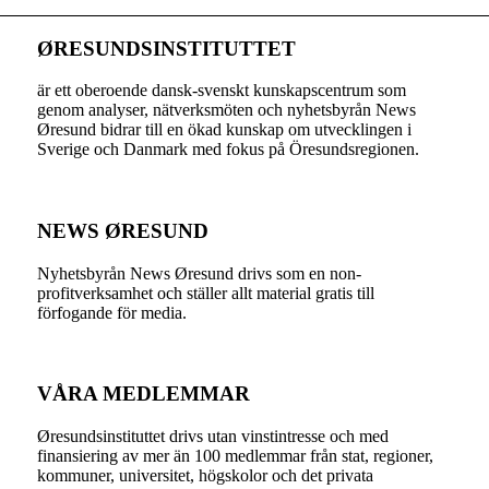
ØRESUNDSINSTITUTTET
är ett oberoende dansk-svenskt kunskapscentrum som
genom analyser, nätverksmöten och nyhetsbyrån News
Øresund bidrar till en ökad kunskap om utvecklingen i
Sverige och Danmark med fokus på Öresundsregionen.
NEWS ØRESUND
Nyhetsbyrån News Øresund drivs som en non-
profitverksamhet och ställer allt material gratis till
förfogande för media.
VÅRA MEDLEMMAR
Øresundsinstituttet drivs utan vinst­intresse och med
finansiering av mer än 100 medlemmar från stat, regioner,
kommuner, universitet, högskolor och det privata