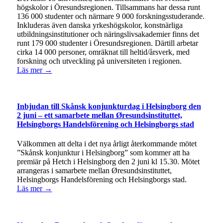
högskolor i Öresundsregionen. Tillsammans har dessa runt
136 000 studenter och närmare 9 000 forskningsstuderande.
Inkluderas även danska yrkeshögskolor, konstnärliga
utbildningsinstitutioner och näringslivsakademier finns det
runt 179 000 studenter i Öresundsregionen. Därtill arbetar
cirka 14 000 personer, omräknat till heltid/årsverk, med
forskning och utveckling på universiteten i regionen.
Läs mer →
Inbjudan till Skånsk konjunkturdag i Helsingborg den
2 juni – ett samarbete mellan Øresundsinstituttet,
Helsingborgs Handelsförening och Helsingborgs stad
Välkommen att delta i det nya årligt återkommande mötet
”Skånsk konjunktur i Helsingborg” som kommer att ha
premiär på Hetch i Helsingborg den 2 juni kl 15.30. Mötet
arrangeras i samarbete mellan Øresundsinstituttet,
Helsingborgs Handelsförening och Helsingborgs stad.
Läs mer →