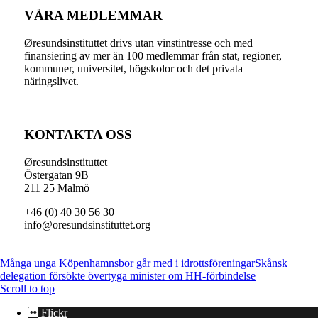
VÅRA MEDLEMMAR
Øresundsinstituttet drivs utan vinst­intresse och med
finansiering av mer än 100 medlemmar från stat, regioner,
kommuner, universitet, högskolor och det privata
näringslivet.
KONTAKTA OSS
Øresundsinstituttet
Östergatan 9B
211 25 Malmö
+46 (0) 40 30 56 30
info@oresundsinstituttet.org
Många unga Köpenhamnsbor går med i idrottsföreningar
Skånsk
delegation försökte övertyga minister om HH-förbindelse
Scroll to top
Flickr