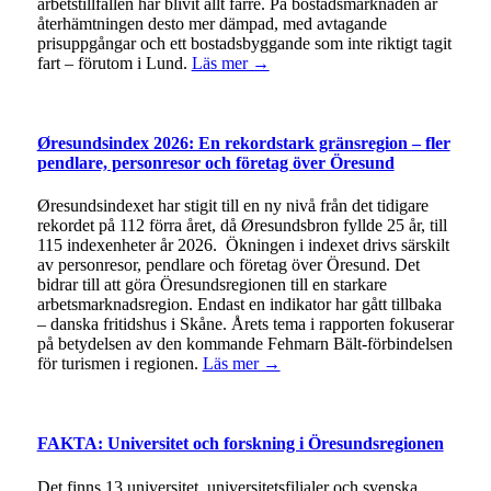
arbetstillfällen har blivit allt färre. På bostadsmarknaden är
återhämtningen desto mer dämpad, med avtagande
prisuppgångar och ett bostadsbyggande som inte riktigt tagit
fart – förutom i Lund.
Läs mer →
Øresundsindex 2026: En rekordstark gränsregion – fler
pendlare, personresor och företag över Öresund
Øresundsindexet har stigit till en ny nivå från det tidigare
rekordet på 112 förra året, då Øresundsbron fyllde 25 år, till
115 indexenheter år 2026. Ökningen i indexet drivs särskilt
av personresor, pendlare och företag över Öresund. Det
bidrar till att göra Öresundsregionen till en starkare
arbetsmarknadsregion. Endast en indikator har gått tillbaka
– danska fritidshus i Skåne. Årets tema i rapporten fokuserar
på betydelsen av den kommande Fehmarn Bält-förbindelsen
för turismen i regionen.
Läs mer →
FAKTA: Universitet och forskning i Öresundsregionen
Det finns 13 universitet, universitetsfilialer och svenska