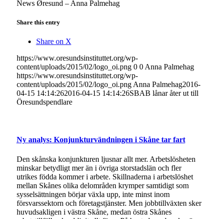
News Øresund – Anna Palmehag
Share this entry
Share on X
https://www.oresundsinstituttet.org/wp-
content/uploads/2015/02/logo_oi.png
0
0
Anna Palmehag
https://www.oresundsinstituttet.org/wp-
content/uploads/2015/02/logo_oi.png
Anna Palmehag
2016-
04-15 14:14:26
2016-04-15 14:14:26
SBAB lånar åter ut till
Öresundspendlare
Ny analys: Konjunkturvändningen i Skåne tar fart
Den skånska konjunkturen ljusnar allt mer. Arbetslösheten
minskar betydligt mer än i övriga storstadslän och fler
utrikes födda kommer i arbete. Skillnaderna i arbetslöshet
mellan Skånes olika delområden krymper samtidigt som
sysselsättningen börjar växla upp, inte minst inom
försvarssektorn och företagstjänster. Men jobbtillväxten sker
huvudsakligen i västra Skåne, medan östra Skånes