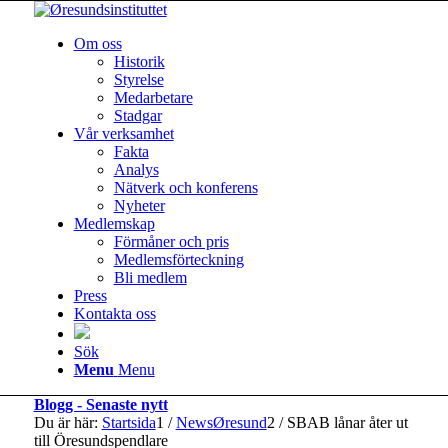
Om oss
Historik
Styrelse
Medarbetare
Stadgar
Vår verksamhet
Fakta
Analys
Nätverk och konferens
Nyheter
Medlemskap
Förmåner och pris
Medlemsförteckning
Bli medlem
Press
Kontakta oss
Sök
Menu
Menu
Blogg - Senaste nytt
Du är här:
Startsida
1
/
NewsØresund
2
/
SBAB lånar åter ut
till Öresundspendlare