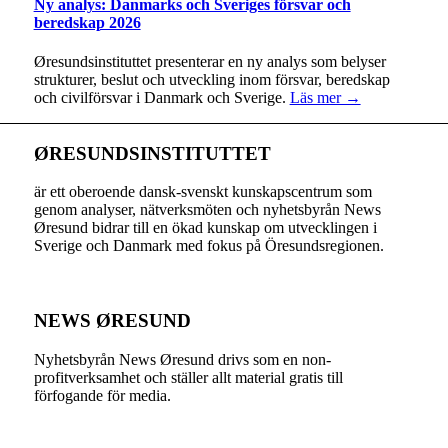
Ny analys: Danmarks och Sveriges försvar och
beredskap 2026
Øresundsinstituttet presenterar en ny analys som belyser
strukturer, beslut och utveckling inom försvar, beredskap
och civilförsvar i Danmark och Sverige.
Läs mer →
ØRESUNDSINSTITUTTET
är ett oberoende dansk-svenskt kunskapscentrum som
genom analyser, nätverksmöten och nyhetsbyrån News
Øresund bidrar till en ökad kunskap om utvecklingen i
Sverige och Danmark med fokus på Öresundsregionen.
NEWS ØRESUND
Nyhetsbyrån News Øresund drivs som en non-
profitverksamhet och ställer allt material gratis till
förfogande för media.