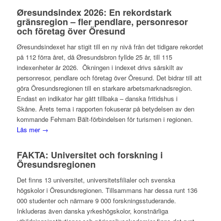
Øresundsindex 2026: En rekordstark
gränsregion – fler pendlare, personresor
och företag över Öresund
Øresundsindexet har stigit till en ny nivå från det tidigare rekordet
på 112 förra året, då Øresundsbron fyllde 25 år, till 115
indexenheter år 2026. Ökningen i indexet drivs särskilt av
personresor, pendlare och företag över Öresund. Det bidrar till att
göra Öresundsregionen till en starkare arbetsmarknadsregion.
Endast en indikator har gått tillbaka – danska fritidshus i
Skåne. Årets tema i rapporten fokuserar på betydelsen av den
kommande Fehmarn Bält-förbindelsen för turismen i regionen.
Läs mer →
FAKTA: Universitet och forskning i
Öresundsregionen
Det finns 13 universitet, universitetsfilialer och svenska
högskolor i Öresundsregionen. Tillsammans har dessa runt 136
000 studenter och närmare 9 000 forskningsstuderande.
Inkluderas även danska yrkeshögskolor, konstnärliga