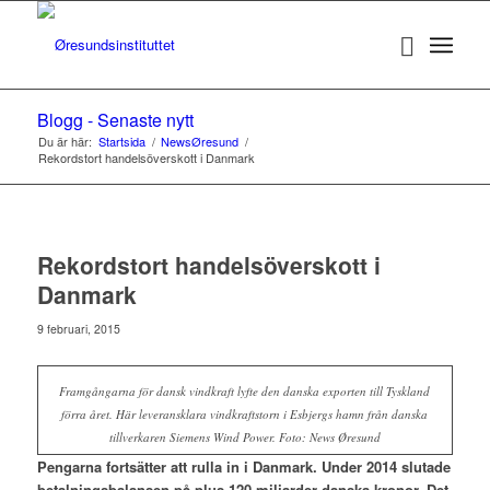
Blogg - Senaste nytt
Du är här:
Startsida
/
NewsØresund
/
Rekordstort handelsöverskott i Danmark
Rekordstort handelsöverskott i
Danmark
9 februari, 2015
Framgångarna för dansk vindkraft lyfte den danska exporten till Tyskland
förra året. Här leveransklara vindkraftstorn i Esbjergs hamn från danska
tillverkaren Siemens Wind Power. Foto: News Øresund
Pengarna fortsätter att rulla in i Danmark. Under 2014 slutade
betalningsbalansen på plus 120 miljarder danska kronor. Det