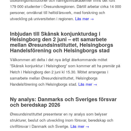
utbildningsinstitutioner och näringslivsakademier finns det runt
179 000 studenter i Öresundsregionen. Därtill arbetar cirka 14 000
personer, omräknat till heltid/årsverk, med forskning och
utveckling på universiteten i regionen.
Läs mer →
Inbjudan till Skånsk konjunkturdag i
Helsingborg den 2 juni – ett samarbete
mellan Øresundsinstituttet, Helsingborgs
Handelsförening och Helsingborgs stad
Välkommen att delta i det nya årligt återkommande mötet
”Skånsk konjunktur i Helsingborg” som kommer att ha premiär på
Hetch i Helsingborg den 2 juni kl 15.30. Mötet arrangeras i
samarbete mellan Øresundsinstituttet, Helsingborgs
Handelsförening och Helsingborgs stad.
Läs mer →
Ny analys: Danmarks och Sveriges försvar
och beredskap 2026
Øresundsinstituttet presenterar en ny analys som belyser
strukturer, beslut och utveckling inom försvar, beredskap och
civilförsvar i Danmark och Sverige.
Läs mer →