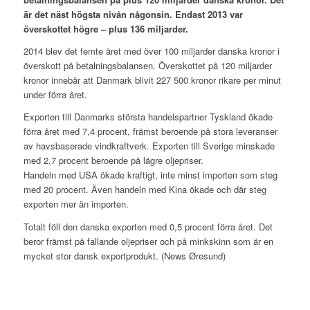
är det näst högsta nivån någonsin. Endast 2013 var
överskottet högre – plus 136 miljarder.
2014 blev det femte året med över 100 miljarder danska kronor i
överskott på betalningsbalansen. Överskottet på 120 miljarder
kronor innebär att Danmark blivit 227 500 kronor rikare per minut
under förra året.
Exporten till Danmarks största handelspartner Tyskland ökade
förra året med 7,4 procent, främst beroende på stora leveranser
av havsbaserade vindkraftverk. Exporten till Sverige minskade
med 2,7 procent beroende på lägre oljepriser.
Handeln med USA ökade kraftigt, inte minst importen som steg
med 20 procent. Även handeln med Kina ökade och där steg
exporten mer än importen.
Totalt föll den danska exporten med 0,5 procent förra året. Det
beror främst på fallande oljepriser och på minkskinn som är en
mycket stor dansk exportprodukt. (News Øresund)