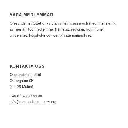
VÅRA MEDLEMMAR
Øresundsinstituttet drivs utan vinst­intresse och med finansiering
av mer än 100 medlemmar från stat, regioner, kommuner,
universitet, högskolor och det privata näringslivet.
KONTAKTA OSS
Øresundsinstituttet
Östergatan 9B
211 25 Malmö
+46 (0) 40 30 56 30
info@oresundsinstituttet.org