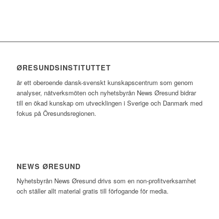
ØRESUNDSINSTITUTTET
är ett oberoende dansk-svenskt kunskapscentrum som genom
analyser, nätverksmöten och nyhetsbyrån News Øresund bidrar
till en ökad kunskap om utvecklingen i Sverige och Danmark med
fokus på Öresundsregionen.
NEWS ØRESUND
Nyhetsbyrån News Øresund drivs som en non-profitverksamhet
och ställer allt material gratis till förfogande för media.