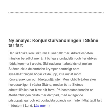
Ny analys: Konjunkturvändningen i Skåne
tar fart
Den skånska konjunkturen ljusnar allt mer. Arbetslösheten
minskar betydligt mer än i övriga storstadslän och fler utrikes
födda kommer i arbete. Skillnaderna i arbetslöshet mellan
Skånes olika delområden krymper samtidigt som
sysselsättningen börjar växla upp, inte minst inom
försvarssektorn och företagstjänster. Men jobbtillväxten sker
huvudsakligen i västra Skåne, medan östra Skånes
arbetstillfällen har blivit allt färre. På bostadsmarknaden är
återhämtningen desto mer dämpad, med avtagande
prisuppgångar och ett bostadsbyggande som inte riktigt tagit fart
– förutom i Lund.
Läs mer →