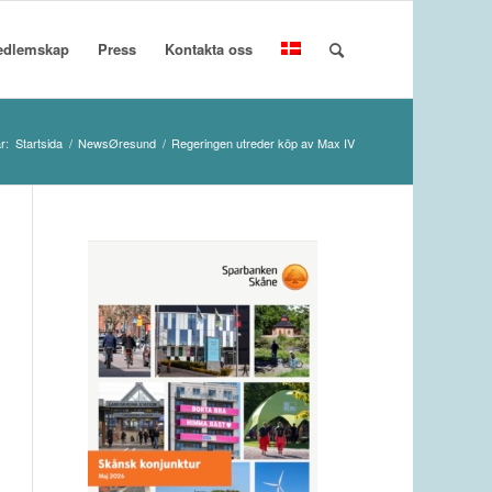
edlemskap
Press
Kontakta oss
r:
Startsida
/
NewsØresund
/
Regeringen utreder köp av Max IV