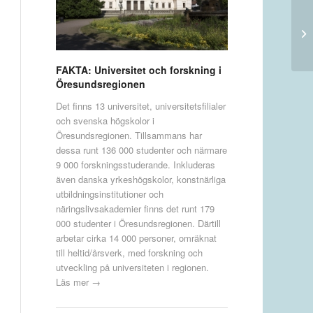
FAKTA: Universitet och forskning i
Öresundsregionen
Det finns 13 universitet, universitetsfilialer
och svenska högskolor i
Öresundsregionen. Tillsammans har
dessa runt 136 000 studenter och närmare
9 000 forskningsstuderande. Inkluderas
även danska yrkeshögskolor, konstnärliga
utbildningsinstitutioner och
näringslivsakademier finns det runt 179
000 studenter i Öresundsregionen. Därtill
arbetar cirka 14 000 personer, omräknat
till heltid/årsverk, med forskning och
utveckling på universiteten i regionen.
Läs mer →