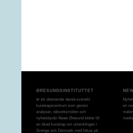
ØRESUNDSINSTITUTTET
NEW
är ett oberoende dansk-svenskt
Nyhet
kunskapscentrum som genom
en non
analyser, nätverksmöten och
materi
nyhetsbyrån News Øresund bidrar till
media
en ökad kunskap om utvecklingen i
Sverige och Danmark med fokus på