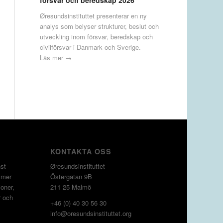
försvar och beredskap 2026
Øresundsinstituttet presenterar en ny
analys som belyser strukturer, beslut och
utveckling inom försvar, beredskap och
civilförsvar i Danmark och Sverige.
Läs mer →
KONTAKTA OSS
st­
Øresundsinstituttet
 mer
Östergatan 9B
oner,
211 25 Malmö
r och
+46 (0) 40 30 56 30
info@oresundsinstituttet.org