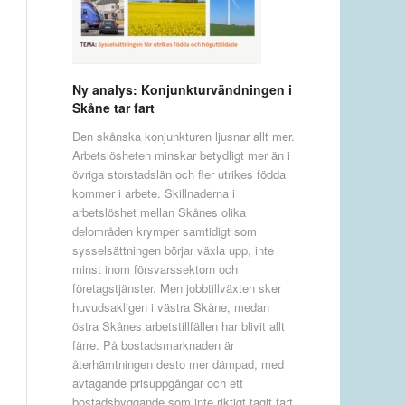
Ny analys: Konjunkturvändningen i
Skåne tar fart
Den skånska konjunkturen ljusnar allt mer.
Arbetslösheten minskar betydligt mer än i
övriga storstadslän och fler utrikes födda
kommer i arbete. Skillnaderna i
arbetslöshet mellan Skånes olika
delområden krymper samtidigt som
sysselsättningen börjar växla upp, inte
minst inom försvarssektorn och
företagstjänster. Men jobbtillväxten sker
huvudsakligen i västra Skåne, medan
östra Skånes arbetstillfällen har blivit allt
färre. På bostadsmarknaden är
återhämtningen desto mer dämpad, med
avtagande prisuppgångar och ett
bostadsbyggande som inte riktigt tagit fart