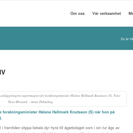
Om oss
Vår verksamhet
M
Du är hä
IV
 anläggningens supermagnet för forskningsminister Helene Hellmark Knutsson (S). Foto:
News Øresund – Anna Palmehag
de forskningsminister Helene Hellmark Knutsson (S) när hon på
d.
t i framtiden slippa betala dyr hyra till ägarbolaget som i sin tur ägs av