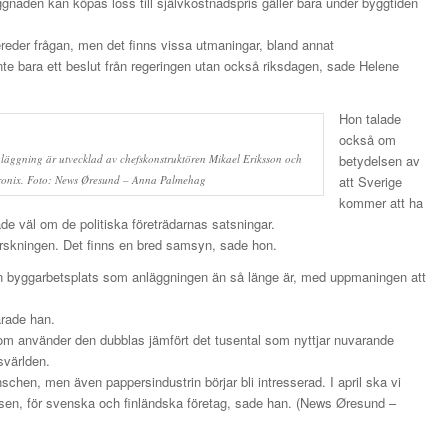
aden kan köpas loss till självkostnadspris gäller bara under byggtiden
eder frågan, men det finns vissa utmaningar, bland annat
inte bara ett beslut från regeringen utan också riksdagen, sade Helene
Hon talade
också om
läggning är utvecklad av chefskonstruktören Mikael Eriksson och
betydelsen av
itronix. Foto: News Øresund – Anna Palmehag
att Sverige
kommer att ha
de väl om de politiska företrädarnas satsningar.
forskningen. Det finns en bred samsyn, sade hon.
en byggarbetsplats som anläggningen än så länge är, med uppmaningen att
arade han.
som använder den dubblas jämfört det tusental som nyttjar nuvarande
tsvärlden.
nschen, men även pappersindustrin börjar bli intresserad. I april ska vi
lsen, för svenska och finländska företag, sade han. (News Øresund –