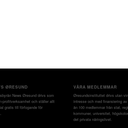
S ØRESUND
VÅRA MEDLEMMAR
sbyrån News Øresund drivs som
Øresundsinstituttet drivs utan vin
-profitverksamhet och ställer allt
intresse och med finansiering av
al gratis till förfogande för
än 100 medlemmar från stat, regi
.
kommuner, universitet, högskolo
det privata näringslivet.