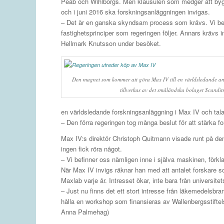
Peab och Wihlborgs. Men klausulen som medger att byggn
och i juni 2016 ska forskningsanläggningen invigas.
– Det är en ganska skyndsam process som krävs. Vi ber
fastighetsprinciper som regeringen följer. Annars krävs 
Hellmark Knutsson under besöket.
Den magnet som kommer att göra Max IV till en världsledande an
tillverkas av det småländska bolaget Scand
en världsledande forskningsanläggning i Max IV och tala
– Den förra regeringen tog många beslut för att stärka 
Max IV:s direktör Christoph Quitmann visade runt på d
ingen fick röra något.
– Vi befinner oss nämligen inne i själva maskinen, förkl
När Max IV invigs räknar han med att antalet forskare 
Maxlab varje år. Intresset ökar, inte bara från universite
– Just nu finns det ett stort intresse från läkemedelsbra
hålla en workshop som finansieras av Wallenbergsstifte
Anna Palmehag)