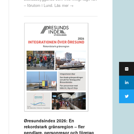
– förutom i Lund.
Läs mer →
Øresundsindex 2026: En
rekordstark gränsregion – fler
pendlare, personresor och företag