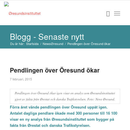
Blogg - Senaste nytt
Du är här:
Startsida
/
NewsØresund
/
Pendlingen över Öresund ökar
Pendlingen över Öresund ökar
7 februari, 2015
Pendlingen över Öresund ökar igen visar en analys som Øresundsinstituttet
gjort av fakta från Ørestat och danska Trafikstyrelsen. Foto: News Øresund.
Förra året vände pendlingen över Öresund uppåt igen.
Antalet dagliga pendlare ökade med 300 personer till 16 100
visar en ny analys från
Øresundsinstituttet som bygger på
fakta från Ørestat och danska Trafikstyrelsen.