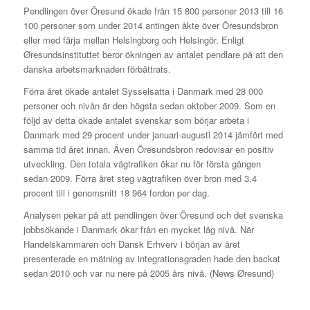
Pendlingen över Öresund ökade från 15 800 personer 2013 till 16
100 personer som under 2014 antingen åkte över Öresundsbron
eller med färja mellan Helsingborg och Helsingör. Enligt
Øresundsinstituttet beror ökningen av antalet pendlare på att den
danska arbetsmarknaden förbättrats.
Förra året ökade antalet Sysselsatta i Danmark med 28 000
personer och nivån är den högsta sedan oktober 2009. Som en
följd av detta ökade antalet svenskar som börjar arbeta i
Danmark med 29 procent under januari-augusti 2014 jämfört med
samma tid året innan. Även Öresundsbron redovisar en positiv
utveckling. Den totala vägtrafiken ökar nu för första gången
sedan 2009. Förra året steg vägtrafiken över bron med 3,4
procent till i genomsnitt 18 964 fordon per dag.
Analysen pekar på att pendlingen över Öresund och det svenska
jobbsökande i Danmark ökar från en mycket låg nivå. När
Handelskammaren och Dansk Erhverv i början av året
presenterade en mätning av integrationsgraden hade den backat
sedan 2010 och var nu nere på 2005 års nivå. (News Øresund)