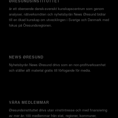
ØRESUNDSINSTITUTTET
är ett oberoende dansk-svenskt kunskapscentrum som genom
analyser, nätverksmöten och nyhetsbyrån News Øresund bidrar
till en ökad kunskap om utvecklingen i Sverige och Danmark med
fokus på Öresundsregionen.
NEWS ØRESUND
Nyhetsbyrån News Øresund drivs som en non-profitverksamhet
och ställer allt material gratis till förfogande för media.
VÅRA MEDLEMMAR
Øresundsinstituttet drivs utan vinst­intresse och med finansiering
av mer än 100 medlemmar från stat, regioner, kommuner,