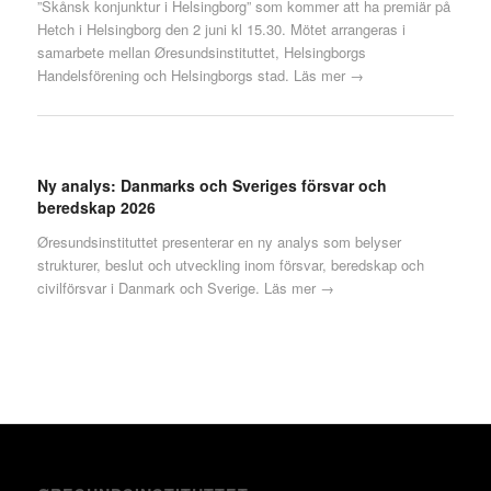
”Skånsk konjunktur i Helsingborg” som kommer att ha premiär på
Hetch i Helsingborg den 2 juni kl 15.30. Mötet arrangeras i
samarbete mellan Øresundsinstituttet, Helsingborgs
Handelsförening och Helsingborgs stad.
Läs mer →
Ny analys: Danmarks och Sveriges försvar och
beredskap 2026
Øresundsinstituttet presenterar en ny analys som belyser
strukturer, beslut och utveckling inom försvar, beredskap och
civilförsvar i Danmark och Sverige.
Läs mer →