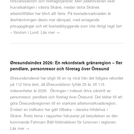
försvarssektorn och företagstjänster. Men jobbtillväxten sker
huvudsakligen i västra Skåne, medan östra Skånes
arbetstillfällen har blivit allt färre. På bostadsmarknaden är
återhämtningen desto mer dämpad, med avtagande
prisuppgångar och ett bostadsbyggande som inte riktigt tagit fart
– förutom i Lund.
Läs mer →
Øresundsindex 2026: En rekordstark gränsregion – fler
pendlare, personresor och företag över Öresund
Øresundsindexet har stigit till en ny nivå från det tidigare rekordet
på 112 förra året, då Øresundsbron fyllde 25 år, till 115
indexenheter år 2026. Ökningen i indexet drivs särskilt av
personresor, pendlare och företag över Öresund. Det bidrar till att
göra Öresundsregionen till en starkare arbetsmarknadsregion.
Endast en indikator har gått tillbaka – danska fritidshus i
Skåne. Årets tema i rapporten fokuserar på betydelsen av den
kommande Fehmarn Bält-förbindelsen för turismen i regionen.
Läs mer →