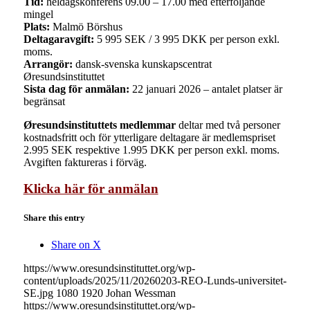
Tid:
heldagskonferens 09.00 – 17.00 med efterföljande
mingel
Plats:
Malmö Börshus
Deltagaravgift:
5 995 SEK / 3 995 DKK per person exkl.
moms.
Arrangör:
dansk-svenska kunskapscentrat
Øresundsinstituttet
Sista dag för anmälan:
22 januari 2026 – antalet platser är
begränsat
Øresundsinstituttets medlemmar
deltar med två personer
kostnadsfritt och för ytterligare deltagare är medlemspriset
2.995 SEK respektive 1.995 DKK per person exkl. moms.
Avgiften faktureras i förväg.
Klicka här för anmälan
Share this entry
Share on X
https://www.oresundsinstituttet.org/wp-
content/uploads/2025/11/20260203-REO-Lunds-universitet-
SE.jpg
1080
1920
Johan Wessman
https://www.oresundsinstituttet.org/wp-