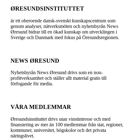
ØRESUNDSINSTITUTTET
är ett oberoende dansk-svenskt kunskapscentrum som
genom analyser, nätverksmöten och nyhetsbyrån News
Øresund bidrar till en ökad kunskap om utvecklingen i
Sverige och Danmark med fokus på Öresundsregionen.
NEWS ØRESUND
Nyhetsbyrån News Øresund drivs som en non-
profitverksamhet och ställer allt material gratis till
förfogande för media.
VÅRA MEDLEMMAR
Øresundsinstituttet drivs utan vinst­intresse och med
finansiering av mer än 100 medlemmar från stat, regioner,
kommuner, universitet, högskolor och det privata
näringslivet.