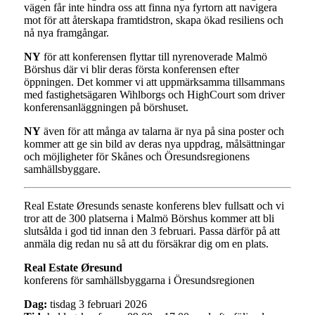
vägen får inte hindra oss att finna nya fyrtorn att navigera
mot för att återskapa framtidstron, skapa ökad resiliens och
nå nya framgångar.
NY
för att konferensen flyttar till nyrenoverade Malmö
Börshus där vi blir deras första konferensen efter
öppningen. Det kommer vi att uppmärksamma tillsammans
med fastighetsägaren Wihlborgs och HighCourt som driver
konferensanläggningen på börshuset.
NY
även för att många av talarna är nya på sina poster och
kommer att ge sin bild av deras nya uppdrag, målsättningar
och möjligheter för Skånes och Öresundsregionens
samhällsbyggare.
Real Estate Øresunds senaste konferens blev fullsatt och vi
tror att de 300 platserna i Malmö Börshus kommer att bli
slutsålda i god tid innan den 3 februari. Passa därför på att
anmäla dig redan nu så att du försäkrar dig om en plats.
Real Estate Øresund
konferens för samhällsbyggarna i Öresundsregionen
Dag:
tisdag 3 februari 2026