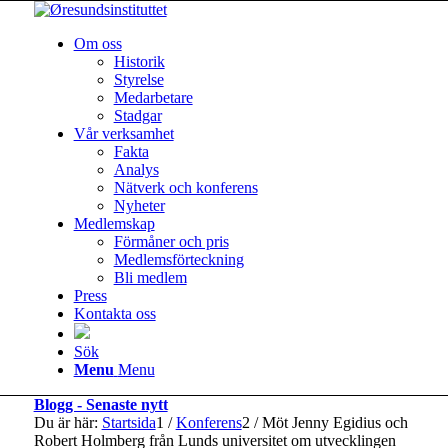
Om oss
Historik
Styrelse
Medarbetare
Stadgar
Vår verksamhet
Fakta
Analys
Nätverk och konferens
Nyheter
Medlemskap
Förmåner och pris
Medlemsförteckning
Bli medlem
Press
Kontakta oss
Sök
Menu
Menu
Blogg - Senaste nytt
Du är här:
Startsida
1
/
Konferens
2
/
Möt Jenny Egidius och
Robert Holmberg från Lunds universitet om utvecklingen