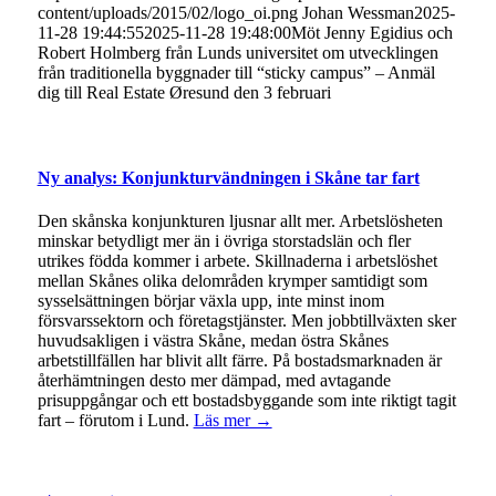
content/uploads/2015/02/logo_oi.png
Johan Wessman
2025-
11-28 19:44:55
2025-11-28 19:48:00
Möt Jenny Egidius och
Robert Holmberg från Lunds universitet om utvecklingen
från traditionella byggnader till “sticky campus” – Anmäl
dig till Real Estate Øresund den 3 februari
Ny analys: Konjunkturvändningen i Skåne tar fart
Den skånska konjunkturen ljusnar allt mer. Arbetslösheten
minskar betydligt mer än i övriga storstadslän och fler
utrikes födda kommer i arbete. Skillnaderna i arbetslöshet
mellan Skånes olika delområden krymper samtidigt som
sysselsättningen börjar växla upp, inte minst inom
försvarssektorn och företagstjänster. Men jobbtillväxten sker
huvudsakligen i västra Skåne, medan östra Skånes
arbetstillfällen har blivit allt färre. På bostadsmarknaden är
återhämtningen desto mer dämpad, med avtagande
prisuppgångar och ett bostadsbyggande som inte riktigt tagit
fart – förutom i Lund.
Läs mer →