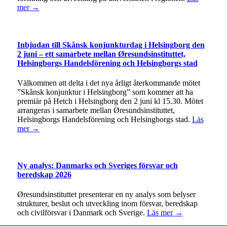
mer →
Inbjudan till Skånsk konjunkturdag i Helsingborg den
2 juni – ett samarbete mellan Øresundsinstituttet,
Helsingborgs Handelsförening och Helsingborgs stad
Välkommen att delta i det nya årligt återkommande mötet
”Skånsk konjunktur i Helsingborg” som kommer att ha
premiär på Hetch i Helsingborg den 2 juni kl 15.30. Mötet
arrangeras i samarbete mellan Øresundsinstituttet,
Helsingborgs Handelsförening och Helsingborgs stad.
Läs
mer →
Ny analys: Danmarks och Sveriges försvar och
beredskap 2026
Øresundsinstituttet presenterar en ny analys som belyser
strukturer, beslut och utveckling inom försvar, beredskap
och civilförsvar i Danmark och Sverige.
Läs mer →