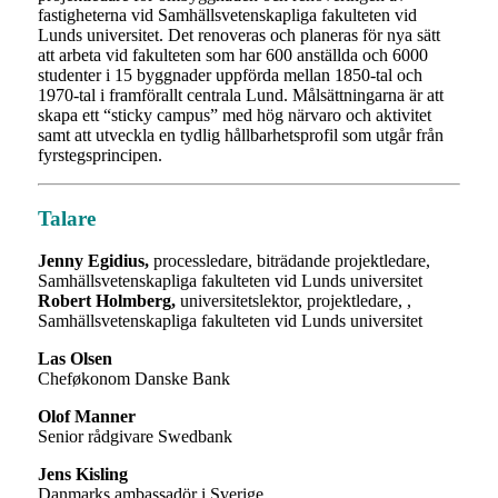
fastigheterna vid Samhällsvetenskapliga fakulteten vid
Lunds universitet.
Det renoveras och planeras för nya sätt
att arbeta vid fakulteten som har 600 anställda och 6000
studenter i 15 byggnader uppförda mellan 1850-tal och
1970-tal i framförallt centrala Lund. Målsättningarna är att
skapa ett “sticky campus” med hög närvaro och aktivitet
samt att utveckla en tydlig hållbarhetsprofil som utgår från
fyrstegsprincipen.
Talare
Jenny Egidius,
processledare, biträdande projektledare,
Samhällsvetenskapliga fakulteten vid Lunds universitet
Robert Holmberg,
universitetslektor, projektledare, ,
Samhällsvetenskapliga fakulteten vid Lunds universitet
Las Olsen
Cheføkonom Danske Bank
Olof Manner
Senior rådgivare Swedbank
Jens Kisling
Danmarks ambassadör i Sverige