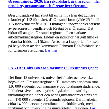
Øresundsindex 2026: En rekordstark gränsregion – fler
pendlare, personresor och företag över Öresund
Øresundsindexet har stigit till en ny nivå från det tidigare
rekordet på 112 förra året, då Øresundsbron fyllde 25 år, till
115 indexenheter år 2026. Ökningen i indexet drivs särskilt
av personresor, pendlare och företag över Öresund. Det
bidrar till att göra Öresundsregionen till en starkare
arbetsmarknadsregion. Endast en indikator har gått tillbaka
– danska fritidshus i Skåne. Årets tema i rapporten fokuserar
på betydelsen av den kommande Fehmarn Bält-förbindelsen
för turismen i regionen.
Läs mer →
FAKTA: Universitet och forskning i Öresundsregionen
Det finns 13 universitet, universitetsfilialer och svenska
högskolor i Öresundsregionen. Tillsammans har dessa runt
136 000 studenter och närmare 9 000 forskningsstuderande.
Inkluderas även danska yrkeshögskolor, konstnärliga
utbildningsinstitutioner och näringslivsakademier finns det
runt 179 000 studenter i Öresundsregionen. Därtill arbetar
cirka 14 000 personer, omräknat till heltid/årsverk, med
forskning och utveckling på universiteten i regionen.
Läs