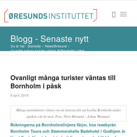
Blogg - Senaste nytt
Du är här:
Startsida
/
NewsØresund
/
Ovanligt många turister väntas till Bornholm i påsk
Ovanligt många turister väntas till
Bornholm i påsk
9 april, 2019
Många turistaktörer vittnar om att intresset för att besöka Bornholm under
påsken i år är stort. Foto: News Øresund – Johan Wessman
Bokningarna på Bornholmslinjens färjor, hos resebyrån
Bornholm Tours och Stammershalle Badehotel i Gudhjem är