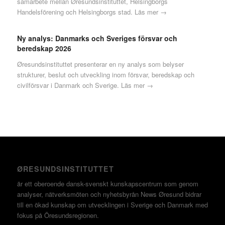
samarbete mellan Øresundsinstituttet, Helsingborgs
Handelsförening och Helsingborgs stad.
Läs mer →
Ny analys: Danmarks och Sveriges försvar och
beredskap 2026
Øresundsinstituttet presenterar en ny analys som belyser
strukturer, beslut och utveckling inom försvar, beredskap och
civilförsvar i Danmark och Sverige.
Läs mer →
ØRESUNDSINSTITUTTET
är ett oberoende dansk-svenskt kunskapscentrum som genom
analyser, nätverksmöten och nyhetsbyrån News Øresund bidrar
till en ökad kunskap om utvecklingen i Sverige och Danmark med
fokus på Öresundsregionen.