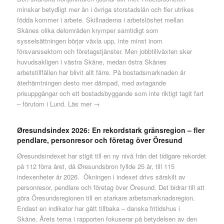
minskar betydligt mer än i övriga storstadslän och fler utrikes
födda kommer i arbete. Skillnaderna i arbetslöshet mellan
Skånes olika delområden krymper samtidigt som
sysselsättningen börjar växla upp, inte minst inom
försvarssektorn och företagstjänster. Men jobbtillväxten sker
huvudsakligen i västra Skåne, medan östra Skånes
arbetstillfällen har blivit allt färre. På bostadsmarknaden är
återhämtningen desto mer dämpad, med avtagande
prisuppgångar och ett bostadsbyggande som inte riktigt tagit fart
– förutom i Lund.
Läs mer →
Øresundsindex 2026: En rekordstark gränsregion – fler
pendlare, personresor och företag över Öresund
Øresundsindexet har stigit till en ny nivå från det tidigare rekordet
på 112 förra året, då Øresundsbron fyllde 25 år, till 115
indexenheter år 2026. Ökningen i indexet drivs särskilt av
personresor, pendlare och företag över Öresund. Det bidrar till att
göra Öresundsregionen till en starkare arbetsmarknadsregion.
Endast en indikator har gått tillbaka – danska fritidshus i
Skåne. Årets tema i rapporten fokuserar på betydelsen av den