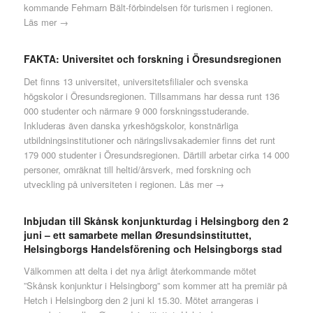
kommande Fehmarn Bält-förbindelsen för turismen i regionen.
Läs mer →
FAKTA: Universitet och forskning i Öresundsregionen
Det finns 13 universitet, universitetsfilialer och svenska
högskolor i Öresundsregionen. Tillsammans har dessa runt 136
000 studenter och närmare 9 000 forskningsstuderande.
Inkluderas även danska yrkeshögskolor, konstnärliga
utbildningsinstitutioner och näringslivsakademier finns det runt
179 000 studenter i Öresundsregionen. Därtill arbetar cirka 14 000
personer, omräknat till heltid/årsverk, med forskning och
utveckling på universiteten i regionen.
Läs mer →
Inbjudan till Skånsk konjunkturdag i Helsingborg den 2
juni – ett samarbete mellan Øresundsinstituttet,
Helsingborgs Handelsförening och Helsingborgs stad
Välkommen att delta i det nya årligt återkommande mötet
”Skånsk konjunktur i Helsingborg” som kommer att ha premiär på
Hetch i Helsingborg den 2 juni kl 15.30. Mötet arrangeras i