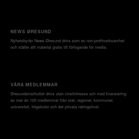
NEWS ØRESUND
Nyhetsbyrån News Øresund drivs som en non-profitverksamhet
och ställer allt material gratis till förfogande för media.
VÅRA MEDLEMMAR
Øresundsinstituttet drivs utan vinst­intresse och med finansiering
av mer än 100 medlemmar från stat, regioner, kommuner,
universitet, högskolor och det privata näringslivet.