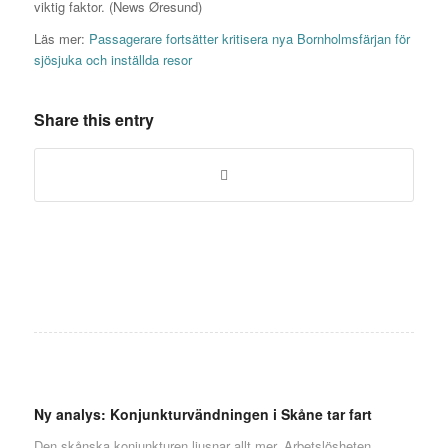
viktig faktor. (News Øresund)
Läs mer:
Passagerare fortsätter kritisera nya Bornholmsfärjan för
sjösjuka och inställda resor
Share this entry
Ny analys: Konjunkturvändningen i Skåne tar fart
Den skånska konjunkturen ljusnar allt mer. Arbetslösheten