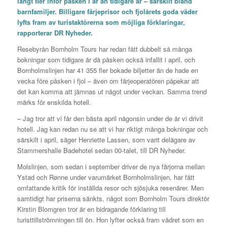
långt fler inför påsken i år än tidigare år – särskilt bland
barnfamiljer. Billigare färjeprisor och fjolårets goda väder
lyfts fram av turistaktörerna som möjliga förklaringar,
rapporterar
DR Nyheder
.
Resebyrån Bornholm Tours har redan fått dubbelt så många
bokningar som tidigare år då påsken också infallit i april, och
Bornholmslinjen har 41 355 fler bokade biljetter än de hade en
vecka före påsken i fjol – även om färjeoperatören påpekar att
det kan komma att jämnas ut något under veckan. Samma trend
märks för enskilda hotell.
– Jag tror att vi får den bästa april någonsin under de år vi drivit
hotell. Jag kan redan nu se att vi har riktigt många bokningar och
särskilt i april, säger Henriette Lassen, som varit delägare av
Stammershalle Badehotel sedan 00-talet, till DR Nyheder.
Molslinjen, som sedan i september driver de nya färjorna mellan
Ystad och Rønne under varumärket Bornholmslinjen, har fått
omfattande kritik för inställda resor och sjösjuka resenärer. Men
samtidigt har priserna sänkts, något som Bornholm Tours direktör
Kirstin Blomgren tror är en bidragande förklaring till
turisttillströmningen till ön. Hon lyfter också fram vädret som en