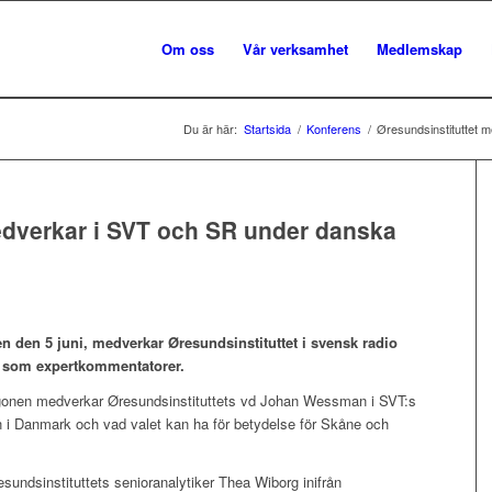
Om oss
Vår verksamhet
Medlemskap
Du är här:
Startsida
/
Konferens
/
Øresundsinstituttet 
edverkar i SVT och SR under danska
 den 5 juni, medverkar Øresundsinstituttet i svensk radio
r som expertkommentatorer.
gonen medverkar Øresundsinstituttets vd Johan Wessman i SVT:s
 i Danmark och vad valet kan ha för betydelse för Skåne och
undsinstituttets senioranalytiker Thea Wiborg inifrån