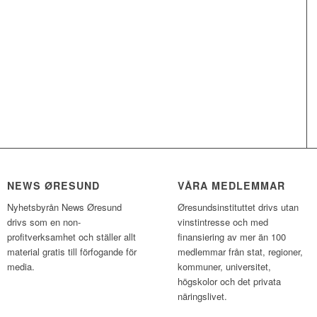
NEWS ØRESUND
VÅRA MEDLEMMAR
Nyhetsbyrån News Øresund
Øresundsinstituttet drivs utan
drivs som en non-
vinst­intresse och med
profitverksamhet och ställer allt
finansiering av mer än 100
material gratis till förfogande för
medlemmar från stat, regioner,
media.
kommuner, universitet,
högskolor och det privata
näringslivet.