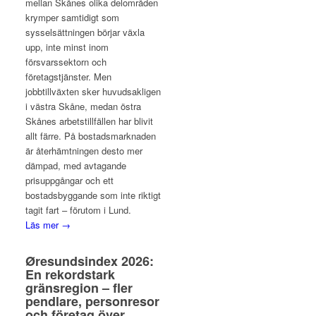
mellan Skånes olika delområden
krymper samtidigt som
sysselsättningen börjar växla
upp, inte minst inom
försvarssektorn och
företagstjänster. Men
jobbtillväxten sker huvudsakligen
i västra Skåne, medan östra
Skånes arbetstillfällen har blivit
allt färre. På bostadsmarknaden
är återhämtningen desto mer
dämpad, med avtagande
prisuppgångar och ett
bostadsbyggande som inte riktigt
tagit fart – förutom i Lund.
Läs mer →
Øresundsindex 2026:
En rekordstark
gränsregion – fler
pendlare, personresor
och företag över