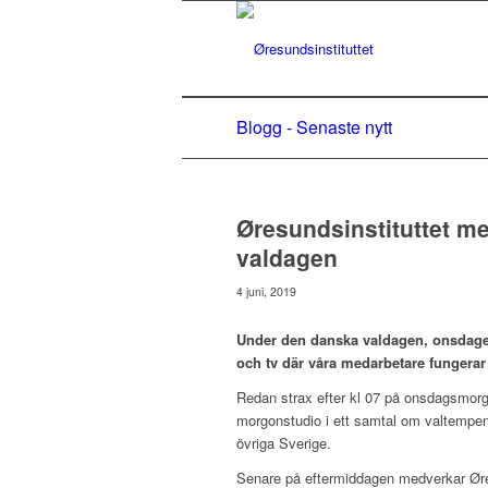
Blogg - Senaste nytt
Øresundsinstituttet m
valdagen
4 juni, 2019
Under den danska valdagen, onsdagen
och tv där våra medarbetare fungera
Redan strax efter kl 07 på onsdagsmor
morgonstudio i ett samtal om valtempen
övriga Sverige.
Senare på eftermiddagen medverkar Øres