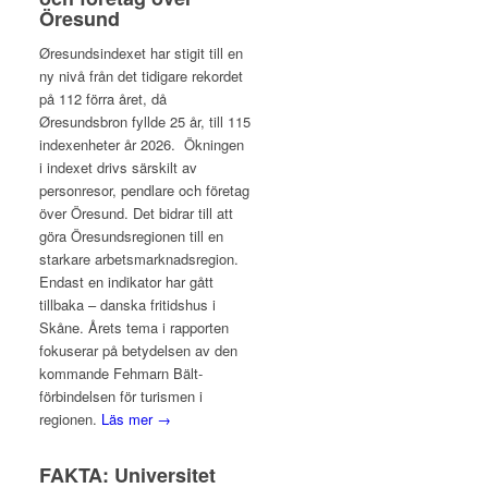
Öresund
Øresundsindexet har stigit till en
ny nivå från det tidigare rekordet
på 112 förra året, då
Øresundsbron fyllde 25 år, till 115
indexenheter år 2026. Ökningen
i indexet drivs särskilt av
personresor, pendlare och företag
över Öresund. Det bidrar till att
göra Öresundsregionen till en
starkare arbetsmarknadsregion.
Endast en indikator har gått
tillbaka – danska fritidshus i
Skåne. Årets tema i rapporten
fokuserar på betydelsen av den
kommande Fehmarn Bält-
förbindelsen för turismen i
regionen.
Läs mer →
FAKTA: Universitet