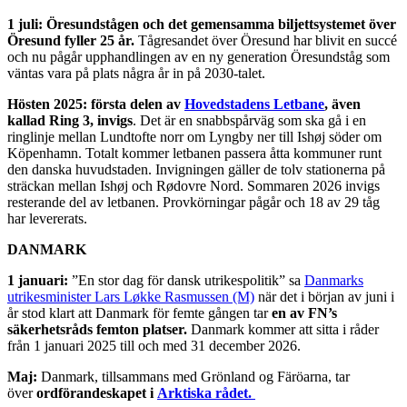
1 juli: Öresundstågen och det gemensamma biljettsystemet över
Öresund fyller 25 år.
Tågresandet över Öresund har blivit en succé
och nu pågår upphandlingen av en ny generation Öresundståg som
väntas vara på plats några år in på 2030-talet.
Hösten 2025: första delen av
Hovedstadens Letbane
, även
kallad Ring 3, invigs
. Det är en snabbspårväg som ska gå i en
ringlinje mellan Lundtofte norr om Lyngby ner till Ishøj söder om
Köpenhamn. Totalt kommer letbanen passera åtta kommuner runt
den danska huvudstaden. Invigningen gäller de tolv stationerna på
sträckan mellan Ishøj och Rødovre Nord. Sommaren 2026 invigs
resterande del av letbanen. Provkörningar pågår och 18 av 29 tåg
har levererats.
DANMARK
1 januari:
”En stor dag för dansk utrikespolitik” sa
Danmarks
utrikesminister Lars Løkke Rasmussen (M)
när det i början av juni i
år stod klart att Danmark för femte gången tar
en av FN’s
säkerhetsråds femton platser.
Danmark kommer att sitta i råder
från 1 januari 2025 till och med 31 december 2026.
Maj:
Danmark, tillsammans med Grönland og Färöarna, tar
över
ordförandeskapet i
Arktiska rådet.