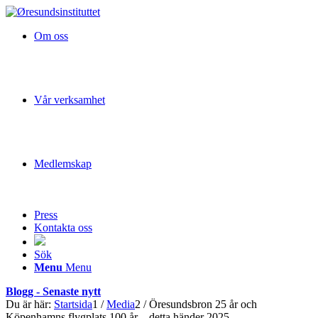
Om oss
Vår verksamhet
Medlemskap
Press
Kontakta oss
Sök
Menu
Menu
Blogg - Senaste nytt
Du är här:
Startsida
1
/
Media
2
/
Öresundsbron 25 år och
Köpenhamns flygplats 100 år – detta händer 2025...