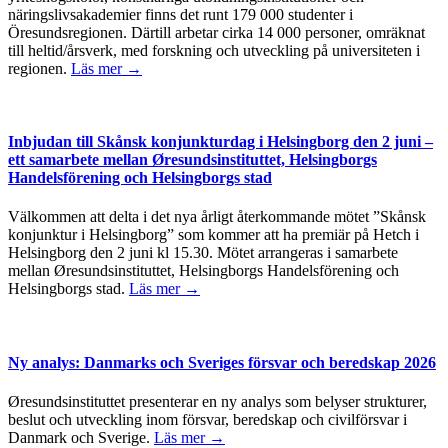
näringslivsakademier finns det runt 179 000 studenter i
Öresundsregionen. Därtill arbetar cirka 14 000 personer, omräknat
till heltid/årsverk, med forskning och utveckling på universiteten i
regionen.
Läs mer →
Inbjudan till Skånsk konjunkturdag i Helsingborg den 2 juni –
ett samarbete mellan Øresundsinstituttet, Helsingborgs
Handelsförening och Helsingborgs stad
Välkommen att delta i det nya årligt återkommande mötet ”Skånsk
konjunktur i Helsingborg” som kommer att ha premiär på Hetch i
Helsingborg den 2 juni kl 15.30. Mötet arrangeras i samarbete
mellan Øresundsinstituttet, Helsingborgs Handelsförening och
Helsingborgs stad.
Läs mer →
Ny analys: Danmarks och Sveriges försvar och beredskap 2026
Øresundsinstituttet presenterar en ny analys som belyser strukturer,
beslut och utveckling inom försvar, beredskap och civilförsvar i
Danmark och Sverige.
Läs mer →