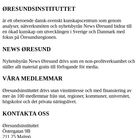
ØRESUNDSINSTITUTTET
är ett oberoende dansk-svenskt kunskapscentrum som genom
analyser, nätverksmöten och nyhetsbyrån News Øresund bidrar till
en ökad kunskap om utvecklingen i Sverige och Danmark med
fokus på Öresundsregionen.
NEWS ØRESUND
Nyhetsbyrån News Øresund drivs som en non-profitverksamhet och
ställer allt material gratis till förfogande för media.
VÅRA MEDLEMMAR
Øresundsinstituttet drivs utan vinst­intresse och med finansiering av
mer än 100 medlemmar från stat, regioner, kommuner, universitet,
högskolor och det privata näringslivet.
KONTAKTA OSS
Øresundsinstituttet
Östergatan 9B
211 25 Malmö