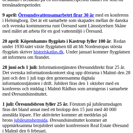
tremånadersperioder.
9 april:
Öresundsvattensamarbetet firar 30 år
med en konferens
i Helsingborg. Det är ett samarbete som skapades mellan de danska
och svenska kommunerna runt Öresund samt Länsstyrelsen Skåne
med målet att arbeta för en god vattenmiljö i Öresund.
20 april: Köpenhamns flygplats i Kastrup fyller 100 år
. Redan
under 1930-talet växte flygplatsen till att bli Nordeuropas största
flygplats skriver
historiskatlas.dk
. Under januari kommer flygplatsen
att informera om firandet.
28 juni och 1 juli:
Informationstjänsten Øresunddirekt firar 25 år.
Det svenska informationskontoret slog upp dörrarna i Malmö den 28
juni och den 1 juli togs den gemensamma digitala
informationstjänsten i drift. Jubileet firas den 1 oktober med en
konferens och middag i Malmö Rådhus som arrangeras i samarbete
med Øresundsinstituttet.
1 juli: Öresundsbron fyller 25 år.
Förutom på jubileumsdagen
firas det bland annat med ett brolopp den 15 juni med 40 000
anmälda löpare. Fler aktiviteter kommer att meddelas på
brons
jubileumshemsida
. Øresundsinstituttet kommer att
uppmärksamma brojubileet under konferensen Real Estate Øresund
i Malmö den 6 februari.