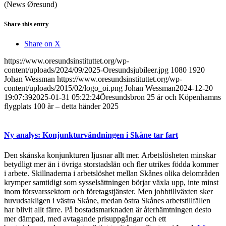
(News Øresund)
Share this entry
Share on X
https://www.oresundsinstituttet.org/wp-
content/uploads/2024/09/2025-Oresundsjubileer.jpg
1080
1920
Johan Wessman
https://www.oresundsinstituttet.org/wp-
content/uploads/2015/02/logo_oi.png
Johan Wessman
2024-12-20
19:07:39
2025-01-31 05:22:24
Öresundsbron 25 år och Köpenhamns
flygplats 100 år – detta händer 2025
Ny analys: Konjunkturvändningen i Skåne tar fart
Den skånska konjunkturen ljusnar allt mer. Arbetslösheten minskar
betydligt mer än i övriga storstadslän och fler utrikes födda kommer
i arbete. Skillnaderna i arbetslöshet mellan Skånes olika delområden
krymper samtidigt som sysselsättningen börjar växla upp, inte minst
inom försvarssektorn och företagstjänster. Men jobbtillväxten sker
huvudsakligen i västra Skåne, medan östra Skånes arbetstillfällen
har blivit allt färre. På bostadsmarknaden är återhämtningen desto
mer dämpad, med avtagande prisuppgångar och ett