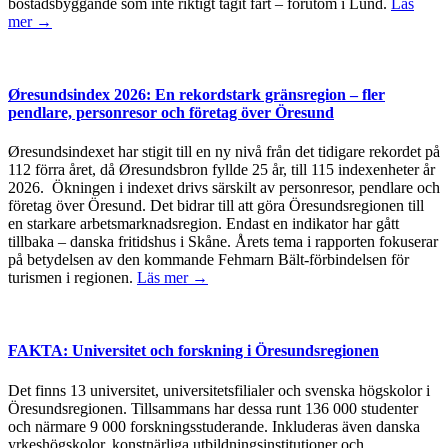
bostadsbyggande som inte riktigt tagit fart – förutom i Lund.
Läs
mer →
Øresundsindex 2026: En rekordstark gränsregion – fler
pendlare, personresor och företag över Öresund
Øresundsindexet har stigit till en ny nivå från det tidigare rekordet på
112 förra året, då Øresundsbron fyllde 25 år, till 115 indexenheter år
2026. Ökningen i indexet drivs särskilt av personresor, pendlare och
företag över Öresund. Det bidrar till att göra Öresundsregionen till
en starkare arbetsmarknadsregion. Endast en indikator har gått
tillbaka – danska fritidshus i Skåne. Årets tema i rapporten fokuserar
på betydelsen av den kommande Fehmarn Bält-förbindelsen för
turismen i regionen.
Läs mer →
FAKTA: Universitet och forskning i Öresundsregionen
Det finns 13 universitet, universitetsfilialer och svenska högskolor i
Öresundsregionen. Tillsammans har dessa runt 136 000 studenter
och närmare 9 000 forskningsstuderande. Inkluderas även danska
yrkeshögskolor, konstnärliga utbildningsinstitutioner och