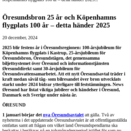
Öresundsbron 25 år och Köpenhamns
flygplats 100 år – detta händer 2025
20 december, 2024
2025 blir festens år i Öresundsregionen: 100-årsjubileum för
Köpenhamns flygplats i Kastrup, 25-årsjubileum för
Öresundsbron, Öresundstågen, det gemensamma
biljettsystemet över Öresund och informationstjänsten
Øresunddirekt samt 30-årsjubileum för
Öresundsvattensamarbetet. Att ett nytt Öresundsavtal träder i
kraft medan såväl tåg- som bilresandet över bron utvecklats
starkt under 2024 bidrar ytterligare till feststämningen. News
Øresund har listat viktiga jubileer och händelser i Öresund,
Danmark och Sverige under nästa år.
ÖRESUND
1 januari börjar det
nya Öresundsavtalet
att gälla. Två av
nyheterna i det uppdaterade Öresundsavtalet är att offentliganställda
omfattas samt att frågan om vilket land Öresundspendlarna ska
beskattas i beräknas på en tolvmånadersperiod istället för som nu