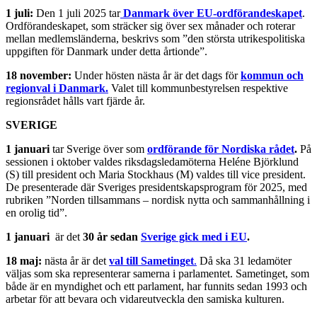
1 juli:
Den 1 juli 2025 tar
Danmark över EU-ordförandeskapet
.
Ordförandeskapet, som sträcker sig över sex månader och roterar
mellan medlemsländerna, beskrivs som ”den största utrikespolitiska
uppgiften för Danmark under detta årtionde”.
18 november:
Under hösten nästa år är det dags för
kommun och
regionval i Danmark.
Valet till kommunbestyrelsen respektive
regionsrådet hålls vart fjärde år.
SVERIGE
1 januari
tar Sverige över som
ordförande för Nordiska rådet
.
På
sessionen i oktober valdes riksdagsledamöterna Heléne Björklund
(S) till president och Maria Stockhaus (M) valdes till vice president.
De presenterade där Sveriges presidentskapsprogram för 2025, med
rubriken ”Norden tillsammans – nordisk nytta och sammanhållning i
en orolig tid”.
1 januari
är det
30 år sedan
Sverige gick med i EU
.
18 maj:
nästa år är det
val till Sametinget
.
Då ska 31 ledamöter
väljas som ska representerar samerna i parlamentet. Sametinget, som
både är en myndighet och ett parlament, har funnits sedan 1993 och
arbetar för att bevara och vidareutveckla den samiska kulturen.