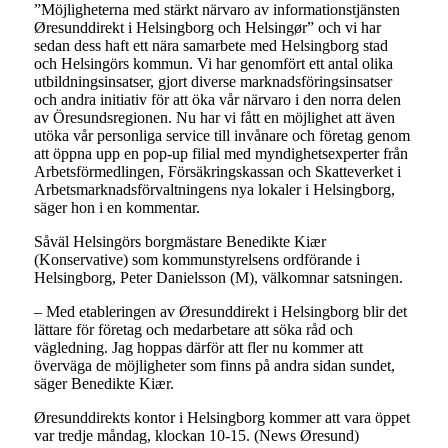
”Möjligheterna med stärkt närvaro av informationstjänsten
Øresunddirekt i Helsingborg och Helsingør” och vi har
sedan dess haft ett nära samarbete med Helsingborg stad
och Helsingörs kommun. Vi har genomfört ett antal olika
utbildningsinsatser, gjort diverse marknadsföringsinsatser
och andra initiativ för att öka vår närvaro i den norra delen
av Öresundsregionen. Nu har vi fått en möjlighet att även
utöka vår personliga service till invånare och företag genom
att öppna upp en pop-up filial med myndighetsexperter från
Arbetsförmedlingen, Försäkringskassan och Skatteverket i
Arbetsmarknadsförvaltningens nya lokaler i Helsingborg,
säger hon i en kommentar.
Såväl Helsingörs borgmästare Benedikte Kiær
(Konservative) som kommunstyrelsens ordförande i
Helsingborg, Peter Danielsson (M), välkomnar satsningen.
– Med etableringen av Øresunddirekt i Helsingborg blir det
lättare för företag och medarbetare att söka råd och
vägledning. Jag hoppas därför att fler nu kommer att
överväga de möjligheter som finns på andra sidan sundet,
säger Benedikte Kiær.
Øresunddirekts kontor i Helsingborg kommer att vara öppet
var tredje måndag, klockan 10-15. (News Øresund)