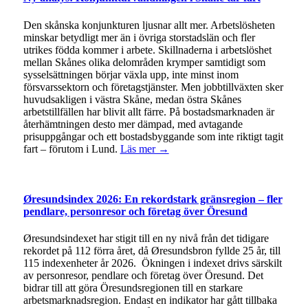
Den skånska konjunkturen ljusnar allt mer. Arbetslösheten
minskar betydligt mer än i övriga storstadslän och fler
utrikes födda kommer i arbete. Skillnaderna i arbetslöshet
mellan Skånes olika delområden krymper samtidigt som
sysselsättningen börjar växla upp, inte minst inom
försvarssektorn och företagstjänster. Men jobbtillväxten sker
huvudsakligen i västra Skåne, medan östra Skånes
arbetstillfällen har blivit allt färre. På bostadsmarknaden är
återhämtningen desto mer dämpad, med avtagande
prisuppgångar och ett bostadsbyggande som inte riktigt tagit
fart – förutom i Lund.
Läs mer →
Øresundsindex 2026: En rekordstark gränsregion – fler
pendlare, personresor och företag över Öresund
Øresundsindexet har stigit till en ny nivå från det tidigare
rekordet på 112 förra året, då Øresundsbron fyllde 25 år, till
115 indexenheter år 2026. Ökningen i indexet drivs särskilt
av personresor, pendlare och företag över Öresund. Det
bidrar till att göra Öresundsregionen till en starkare
arbetsmarknadsregion. Endast en indikator har gått tillbaka