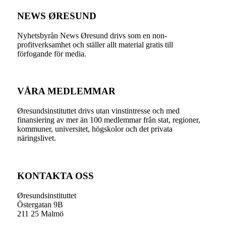
NEWS ØRESUND
Nyhetsbyrån News Øresund drivs som en non-
profitverksamhet och ställer allt material gratis till
förfogande för media.
VÅRA MEDLEMMAR
Øresundsinstituttet drivs utan vinst­intresse och med
finansiering av mer än 100 medlemmar från stat, regioner,
kommuner, universitet, högskolor och det privata
näringslivet.
KONTAKTA OSS
Øresundsinstituttet
Östergatan 9B
211 25 Malmö