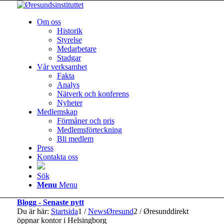
Om oss
Historik
Styrelse
Medarbetare
Stadgar
Vår verksamhet
Fakta
Analys
Nätverk och konferens
Nyheter
Medlemskap
Förmåner och pris
Medlemsförteckning
Bli medlem
Press
Kontakta oss
Sök
Menu
Menu
Blogg - Senaste nytt
Du är här:
Startsida
1
/
NewsØresund
2
/
Øresunddirekt
öppnar kontor i Helsingborg