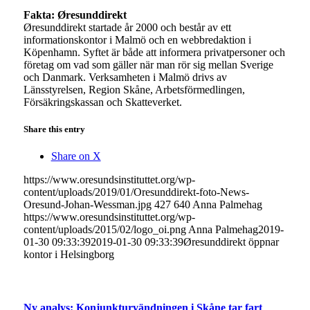
Fakta: Øresunddirekt
Øresunddirekt startade år 2000 och består av ett
informationskontor i Malmö och en webbredaktion i
Köpenhamn. Syftet är både att informera privatpersoner och
företag om vad som gäller när man rör sig mellan Sverige
och Danmark. Verksamheten i Malmö drivs av
Länsstyrelsen, Region Skåne, Arbetsförmedlingen,
Försäkringskassan och Skatteverket.
Share this entry
Share on X
https://www.oresundsinstituttet.org/wp-
content/uploads/2019/01/Oresunddirekt-foto-News-
Oresund-Johan-Wessman.jpg
427
640
Anna Palmehag
https://www.oresundsinstituttet.org/wp-
content/uploads/2015/02/logo_oi.png
Anna Palmehag
2019-
01-30 09:33:39
2019-01-30 09:33:39
Øresunddirekt öppnar
kontor i Helsingborg
Ny analys: Konjunkturvändningen i Skåne tar fart