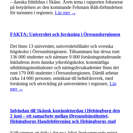
– danska fritidshus i Skåne. Årets tema i rapporten fokuserar
på betydelsen av den kommande Fehmarn Bält-förbindelsen
för turismen i regionen.
Läs mer →
FAKTA: Universitet och forskning i Öresundsregionen
Det finns 13 universitet, universitetsfilialer och svenska
högskolor i Öresundsregionen. Tillsammans har dessa runt
136 000 studenter och närmare 9 000 forskningsstuderande.
Inkluderas även danska yrkeshögskolor, konstnärliga
utbildningsinstitutioner och näringslivsakademier finns det
runt 179 000 studenter i Öresundsregionen. Därtill arbetar
cirka 14 000 personer, omräknat till heltid/årsverk, med
forskning och utveckling på universiteten i regionen.
Läs
mer →
Inbjudan till Skånsk konjunkturdag i Helsingborg den
2 juni – ett samarbete mellan Øresundsinstituttet,
Helsingborgs Handelsförening och Helsingborgs stad
Välkommen att delta i det nya årligt återkommande mötet