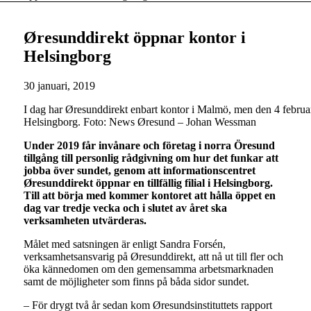
Øresunddirekt öppnar kontor i
Helsingborg
30 januari, 2019
I dag har Øresunddirekt enbart kontor i Malmö, men den 4 februari ö
Helsingborg. Foto: News Øresund – Johan Wessman
Under 2019 får invånare och företag i norra Öresund
tillgång till personlig rådgivning om hur det funkar att
jobba över sundet, genom att informationscentret
Øresunddirekt öppnar en tillfällig filial i Helsingborg.
Till att börja med kommer kontoret att hålla öppet en
dag var tredje vecka och i slutet av året ska
verksamheten utvärderas.
Målet med satsningen är enligt Sandra Forsén,
verksamhetsansvarig på Øresunddirekt, att nå ut till fler och
öka kännedomen om den gemensamma arbetsmarknaden
samt de möjligheter som finns på båda sidor sundet.
– För drygt två år sedan kom Øresundsinstituttets rapport