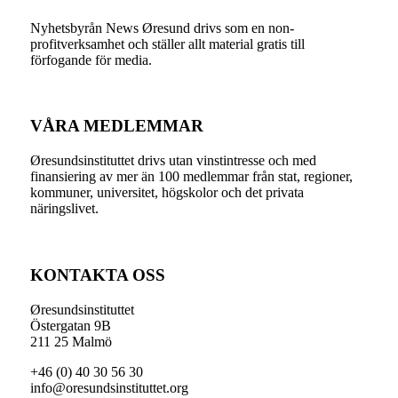
Nyhetsbyrån News Øresund drivs som en non-
profitverksamhet och ställer allt material gratis till
förfogande för media.
VÅRA MEDLEMMAR
Øresundsinstituttet drivs utan vinst­intresse och med
finansiering av mer än 100 medlemmar från stat, regioner,
kommuner, universitet, högskolor och det privata
näringslivet.
KONTAKTA OSS
Øresundsinstituttet
Östergatan 9B
211 25 Malmö
+46 (0) 40 30 56 30
info@oresundsinstituttet.org