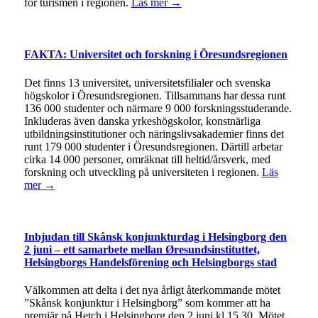
för turismen i regionen.
Läs mer →
FAKTA: Universitet och forskning i Öresundsregionen
Det finns 13 universitet, universitetsfilialer och svenska
högskolor i Öresundsregionen. Tillsammans har dessa runt
136 000 studenter och närmare 9 000 forskningsstuderande.
Inkluderas även danska yrkeshögskolor, konstnärliga
utbildningsinstitutioner och näringslivsakademier finns det
runt 179 000 studenter i Öresundsregionen. Därtill arbetar
cirka 14 000 personer, omräknat till heltid/årsverk, med
forskning och utveckling på universiteten i regionen.
Läs
mer →
Inbjudan till Skånsk konjunkturdag i Helsingborg den
2 juni – ett samarbete mellan Øresundsinstituttet,
Helsingborgs Handelsförening och Helsingborgs stad
Välkommen att delta i det nya årligt återkommande mötet
”Skånsk konjunktur i Helsingborg” som kommer att ha
premiär på Hetch i Helsingborg den 2 juni kl 15.30. Mötet