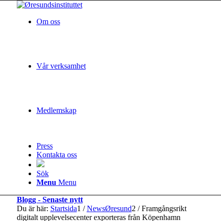
Om oss
Vår verksamhet
Medlemskap
Press
Kontakta oss
Sök
Menu
Menu
Blogg - Senaste nytt
Du är här:
Startsida
1
/
NewsØresund
2
/
Framgångsrikt
digitalt upplevelsecenter exporteras från Köpenhamn