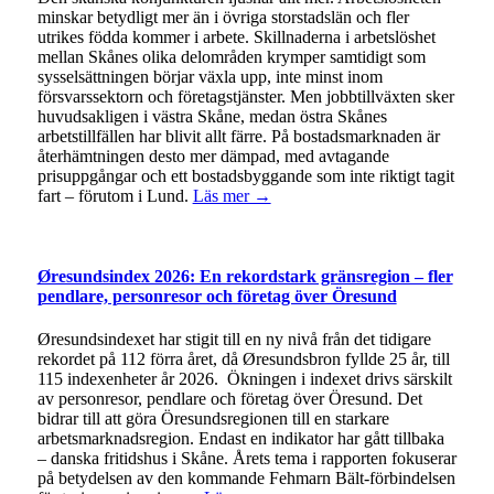
minskar betydligt mer än i övriga storstadslän och fler
utrikes födda kommer i arbete. Skillnaderna i arbetslöshet
mellan Skånes olika delområden krymper samtidigt som
sysselsättningen börjar växla upp, inte minst inom
försvarssektorn och företagstjänster. Men jobbtillväxten sker
huvudsakligen i västra Skåne, medan östra Skånes
arbetstillfällen har blivit allt färre. På bostadsmarknaden är
återhämtningen desto mer dämpad, med avtagande
prisuppgångar och ett bostadsbyggande som inte riktigt tagit
fart – förutom i Lund.
Läs mer →
Øresundsindex 2026: En rekordstark gränsregion – fler
pendlare, personresor och företag över Öresund
Øresundsindexet har stigit till en ny nivå från det tidigare
rekordet på 112 förra året, då Øresundsbron fyllde 25 år, till
115 indexenheter år 2026. Ökningen i indexet drivs särskilt
av personresor, pendlare och företag över Öresund. Det
bidrar till att göra Öresundsregionen till en starkare
arbetsmarknadsregion. Endast en indikator har gått tillbaka
– danska fritidshus i Skåne. Årets tema i rapporten fokuserar
på betydelsen av den kommande Fehmarn Bält-förbindelsen