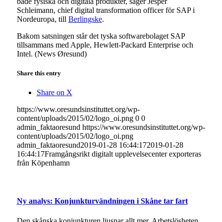
både fysiska och digitala produkter, säger Jesper
Schleimann, chief digital transformation officer för SAP i
Nordeuropa, till
Berlingske
.
Bakom satsningen står det tyska softwarebolaget SAP
tillsammans med Apple, Hewlett-Packard Enterprise och
Intel. (News Øresund)
Share this entry
Share on X
https://www.oresundsinstituttet.org/wp-
content/uploads/2015/02/logo_oi.png
0
0
admin_faktaoresund
https://www.oresundsinstituttet.org/wp-
content/uploads/2015/02/logo_oi.png
admin_faktaoresund
2019-01-28 16:44:17
2019-01-28
16:44:17
Framgångsrikt digitalt upplevelsecenter exporteras
från Köpenhamn
Ny analys: Konjunkturvändningen i Skåne tar fart
Den skånska konjunkturen ljusnar allt mer. Arbetslösheten